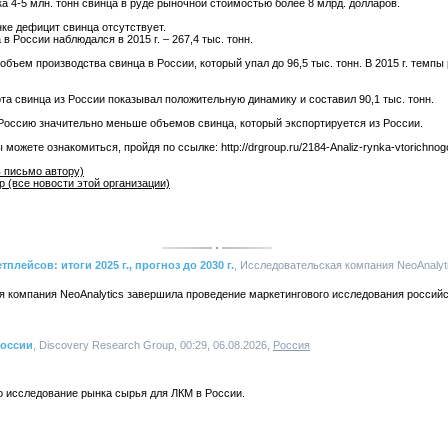
а 4-5 млн. тонн свинца в руде рыночной стоимостью более 8 млрд. долларов.
ке дефицит свинца отсутствует.
 России наблюдался в 2015 г. – 267,4 тыс. тонн.
бъем производства свинца в России, который упал до 96,5 тыс. тонн. В 2015 г. темпы
рта свинца из России показывал положительную динамику и составил 90,1 тыс. тонн.
оссию значительно меньше объемов свинца, который экспортируется из России.
жете ознакомиться, пройдя по ссылке: http://drgroup.ru/2184-Analiz-rynka-vtorichnogo
 письмо автору)
p (все новости этой организации)
лейсов: итоги 2025 г., прогноз до 2030 г.
, Исследовательская компания NeoAnalytic
я компания NeoAnalytics завершила проведение маркетингового исследования российс
России
, Discovery Research Group, 00:29, 06.08.2026,
Россия
о исследование рынка сырья для ЛКМ в России.