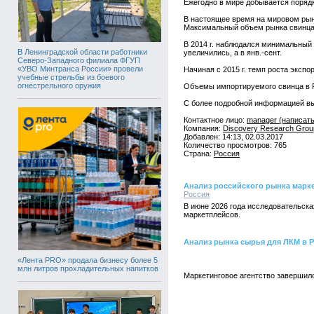
Ежегодно в мире добывается порядк
В настоящее время на мировом рын
Максимальный объем рынка свинца в
В 2014 г. наблюдался минимальный о
В Ленинградской области работники
увеличились, а в янв.-сент.
Северо-Западного филиала ФГУП
«УВО Минтранса России» провели
Начиная с 2015 г. темп роста экспо
учебные стрельбы из боевого
огнестрельного оружия
Объемы импортируемого свинца в Р
С более подробной информацией вы мо
Контактное лицо:
manager (написать
Компания:
Discovery Research Grou
Добавлен: 14:13, 02.03.2017
Количество просмотров: 765
Страна:
Россия
Анализ российского рынка маркетп
Россия
В июне 2026 года исследовательска
маркетплейсов.
Анализ рынка сырья для ЛКМ в 
«Лента PRO» продала бизнесу более 5
млн литров прохладительных напитков
Маркетинговое агентство завершил