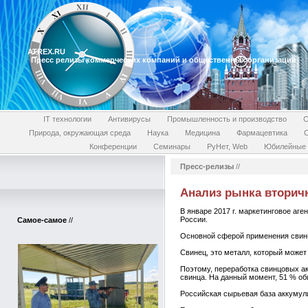
ATREX.RU
Пресс релизы коммерческих компаний и общественных организаций
IT технологии
Антивирусы
Промышленность и производство
С
Природа, окружающая среда
Наука
Медицина
Фармацевтика
Конференции
Семинары
РуНет, Web
Юбилейные 
Пресс-релизы
//
Анализ рынка вторичн
В январе 2017 г. маркетинговое аг
России.
Самое-самое
//
Основной сферой применения свинц
Свинец, это металл, который може
Поэтому, переработка свинцовых ак
свинца. На данный момент, 51 % об
Российская сырьевая база аккумул