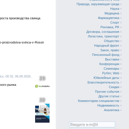
Природа, окружающая среда
«
Наука
«
Медицина
«
Фармацевтика
«
 роста производства свинца
Спорт
«
Реклама, PR
«
Договора, соглашения
«
Логистика, транспорт
«
Общество
«
-proizvodstva-svinca-v-Rossii
Народный фронт
«
Закон, право
«
Пенсионный фонд
«
Выставки
«
Конференции
«
Семинары
«
РуНет, Web
«
s, 00:32, 06.08.2026,
23
Юбилейные даты
«
Благотворительность
«
кого рынка
Скидки
«
Прочие события
«
Другие статьи
«
22
Комментарии специалистов
«
Недвижимость
«
Аналитика
«