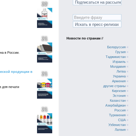
22
21
Новости по странам
//
Белоруссия
«
Грузия
«
на в России.
Таджикистан
«
Израиль
«
Молдавия
«
Литва
«
ческой продукции в
21
Украина
«
Армения
«
другие страны
«
 для печати
Киргизия
«
Эстония
«
Казахстан
«
Азербайджан
«
21
Россия
«
Туркмения
«
США
«
Узбекистан
«
Латвия
«