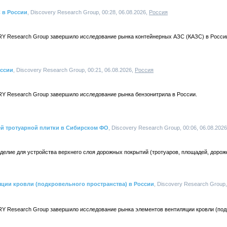
 в России
, Discovery Research Group, 00:28, 06.08.2026,
Россия
Y Research Group завершило исследование рынка контейнерных АЗС (КАЗС) в Росси
оссии
, Discovery Research Group, 00:21, 06.08.2026,
Россия
Y Research Group завершило исследование рынка бензонитрила в России.
й тротуарной плитки в Сибирском ФО
, Discovery Research Group, 00:06, 06.08.202
зделие для устройства верхнего слоя дорожных покрытий (тротуаров, площадей, дороже
яции кровли (подкровельного пространства) в России
, Discovery Research Group,
Y Research Group завершило исследование рынка элементов вентиляции кровли (под