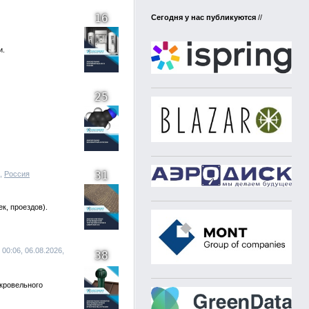
16
Сегодня у нас публикуются
//
и.
25
31
6,
Россия
к, проездов).
 00:06, 06.08.2026,
38
кровельного