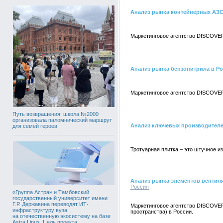
Анализ рынка контейнерных АЗС
Маркетинговое агентство DISCOVER
Анализ рынка бензонитрила в Р
Маркетинговое агентство DISCOVER
Путь возвращения: школа №2000
организовала паломнический маршрут
Анализ ключевых производителе
для семей героев
Тротуарная плитка – это штучное и
Анализ рынка элементов вентил
Россия
«Группа Астра» и Тамбовский
государственный университет имени
Г.Р. Державина переводят ИТ-
Маркетинговое агентство DISCOVER
инфраструктуру вуза
пространства) в России.
на отечественную экосистему на базе
Astra Linux. Цель проекта,