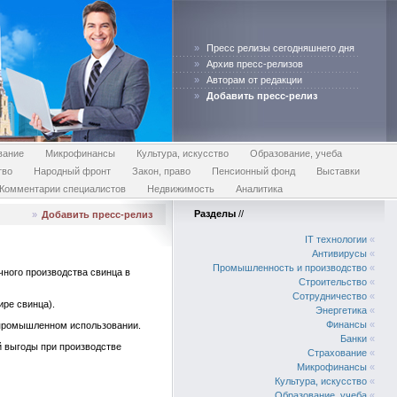
»
Пресс релизы сегодняшнего дня
»
Архив пресс-релизов
»
Авторам от редакции
»
Добавить пресс-релиз
вание
Микрофинансы
Культура, искусство
Образование, учеба
тво
Народный фронт
Закон, право
Пенсионный фонд
Выставки
Комментарии специалистов
Недвижимость
Аналитика
Разделы
//
»
Добавить пресс-релиз
IT технологии
«
Антивирусы
«
Промышленность и производство
«
чного производства свинца в
Строительство
«
Сотрудничество
«
ре свинца).
Энергетика
«
Финансы
«
 промышленном использовании.
Банки
«
й выгоды при производстве
Страхование
«
Микрофинансы
«
Культура, искусство
«
Образование, учеба
«