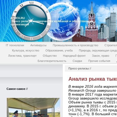
ATREX.RU
Пресс релизы коммерческих компаний и общественных
организаций
IT технологии
Антивирусы
Промышленность и производство
Строител
Культура, искусство
Образование, учеба
Природа, окружающая сред
Логистика, транспорт
Общество
Народный фронт
Закон, право
П
Благотворительность
Скидки
Прочие события
Пресс-релизы
//
Анализ рынка тык
В январе 2016 года марк
Самое-самое
//
Research Group завершило
В январе 2017 года маркет
Group завершило исследова
Объем рынка тыквы с 2015 
динамику. В 2015 г. объем 
(+1,1%), а в 2016 г., по пр
тонн (-1,7%). В большей ст