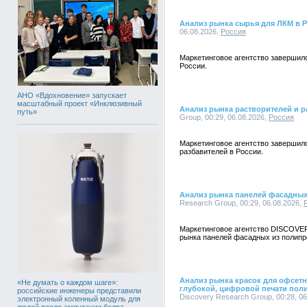
Анализ рынка сырья для ЛКМ в 
06.08.2026,
Россия
Маркетинговое агентство завершил
России.
АНО «Вдохновение» запускает
масштабный проект «Инклюзивный
Анализ рынка растворителей и р
путь»
Group, 00:29, 06.08.2026,
Россия
Маркетинговое агентство завершил
разбавителей в России.
Анализ рынка панелей фасадных
Research Group, 00:29, 06.08.2026,
Маркетинговое агентство DISCOVE
рынка панелей фасадных из полипр
Анализ рынка красок для офсетн
«Не думать о каждом шаге»:
глубокой, цифровой печати пол
российские инженеры представили
Discovery Research Group, 00:28, 0
электронный коленный модуль для
людей после ампутации бедра