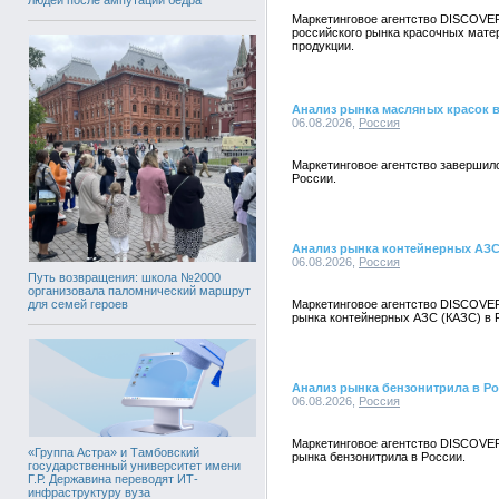
Маркетинговое агентство DISCOVE
российского рынка красочных мате
продукции.
Анализ рынка масляных красок 
06.08.2026,
Россия
Маркетинговое агентство завершил
России.
Анализ рынка контейнерных АЗС
06.08.2026,
Россия
Путь возвращения: школа №2000
организовала паломнический маршрут
для семей героев
Маркетинговое агентство DISCOVE
рынка контейнерных АЗС (КАЗС) в 
Анализ рынка бензонитрила в Р
06.08.2026,
Россия
Маркетинговое агентство DISCOVE
«Группа Астра» и Тамбовский
рынка бензонитрила в России.
государственный университет имени
Г.Р. Державина переводят ИТ-
инфраструктуру вуза