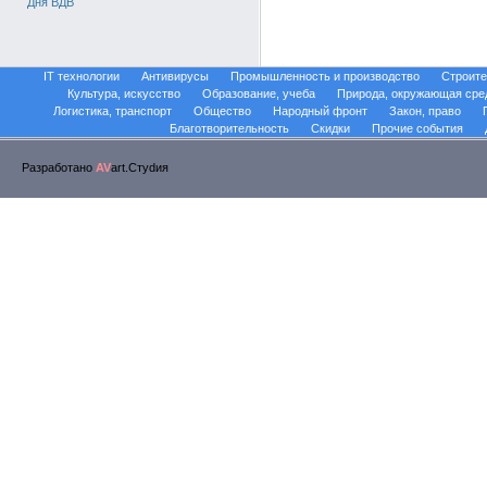
Дня ВДВ
IT технологии
Антивирусы
Промышленность и производство
Строите
Культура, искусство
Образование, учеба
Природа, окружающая сре
Логистика, транспорт
Общество
Народный фронт
Закон, право
Благотворительность
Скидки
Прочие события
Разработано
AV
art.Стуdия