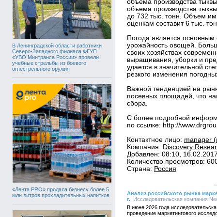
объема производства тыквы 
объема производства тыквы 
до 732 тыс. тонн. Объем им
оценкам составит 6 тыс. тон
Погода является основным
урожайность овощей. Больш
В Ленинградской области работники
Северо-Западного филиала ФГУП
своих хозяйствах современ
«УВО Минтранса России» провели
выращивания, уборки и пре
учебные стрельбы из боевого
удается в значительной сте
огнестрельного оружия
резкого изменения погодны
Важной тенденцией на рынк
посевных площадей, что н
сбора.
С более подробной информ
по ссылке: http://www.drgroup
Контактное лицо:
manager (
Компания:
Discovery Resear
Добавлен: 08:10, 16.02.201
Количество просмотров: 60
Страна:
Россия
«Лента PRO» продала бизнесу более 5
Анализ российского рынка маркет
млн литров прохладительных напитков
г.
, Исследовательская компания NeoA
В июне 2026 года исследовательска
проведение маркетингового исслед