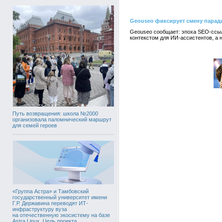
Geouseo фиксирует смену парад
Geouseo сообщает: эпоха SEO-ссыл
контекстом для ИИ-ассистентов, а н
Путь возвращения: школа №2000
организовала паломнический маршрут
для семей героев
«Группа Астра» и Тамбовский
государственный университет имени
Г.Р. Державина переводят ИТ-
инфраструктуру вуза
на отечественную экосистему на базе
Astra Linux. Цель проекта,