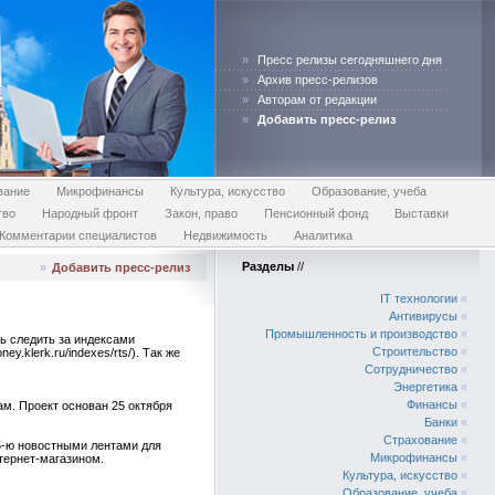
»
Пресс релизы сегодняшнего дня
»
Архив пресс-релизов
»
Авторам от редакции
»
Добавить пресс-релиз
вание
Микрофинансы
Культура, искусство
Образование, учеба
тво
Народный фронт
Закон, право
Пенсионный фонд
Выставки
Комментарии специалистов
Недвижимость
Аналитика
Разделы
//
»
Добавить пресс-релиз
IT технологии
«
Антивирусы
«
Промышленность и производство
«
ь следить за индексами
Строительство
«
.klerk.ru/indexes/rts/). Так же
Сотрудничество
«
Энергетика
«
Финансы
«
м. Проект основан 25 октября
Банки
«
Страхование
«
 5-ю новостными лентами для
Микрофинансы
«
тернет-магазином.
Культура, искусство
«
Образование, учеба
«