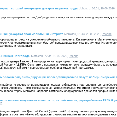
портал, который возвращает доверие на рынок труда
, Jobun.ru, 06:51, 29.06.2026,
труда — карьерный портал Джобун делает ставку на восстановление доверия между со
женщин ускоряют свой мобильный интернет
, МегаФон, 01:43, 29.06.2026,
Россия
ормировали тренд на ускорение мобильного интернета. Как выяснили в МегаФоне на 
режим», основными ценителями быстрой передачи данных стали мужчины. Именно он
мартфонам и планшетам.
в Нижнем Новгороде
, МегаФон, 22:34, 19.05.2026,
Россия
ическом центре Нижнего Новгорода — на территории Нижегородской ярмарки, где прох
 России» (ЦИПР). Сеть пятого поколения покрывает всю площадку форума, включая
ый ярмарочный дом и павильоны деловой и выставочной программы.
ь волонтерам, ликвидирующим последствия разлива мазута на Черноморском 
 работы по доочистки и ликвидации последствий разлива нефтепродуктов на побереж
нском, Анапском, Темрюкском районах, дополнительный мониторинг осуществляется в
гам и волонтёрам МегаФон направил комплекты оборудования для связи профильным 
 вертикальная визуальная новелла от российского инди-разработчика TREK 8 у
26,
й инди-разработчик Дмитрий Серый (проект trek8.ru) представил короткую визуальную 
 формате сочетает лёгкую абсурдность, знакомые многим типажи и неожиданные сюже