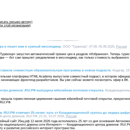
исать письмо автору)
ти этой организации)
ура и пишет вам в нужный мессенджер
, ООО "Турвизор", 07:08, 05.08.2026,
Россия
 «Турвизор» запустил автоматический трекинг цен в разделе «Избранное». Теперь тури
дки — бот сам пришлет уведомление в мессенджер, как только стоимость выбранного 
ставили совместную образовательную программу в новом подкасте
, Андагар, 15
тельная платформа HTML Academy выпустили совместный подкаст, в котором официал
 начинающих фронтенд-разработчиков. Вы уже сейчас можете посмотреть эфир в ВК.
ентра доменов .RU/.РФ выпущена юбилейная почтовая открытка
, Координационны
 прошла торжественная церемония гашения юбилейной почтовой открытки, приуроченн
RU/.РФ.
 .RU/.РФ отмечает 25-летие: путь от Координационной группы до лидера циф
 центр доменов .RU/.РФ, 21:31, 14.07.2026,
Россия
ейный сайт 25кц.рф 12 июля 2026 года исполнилось 25 лет со дня основания Автоно
тр национального домена сети Интернет» — Координационного центра доменов .RU/.Р
у и развитие российского интернет-пространства.