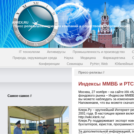
ATREX.RU
Пресс релизы коммерческих компаний и общественных организаций
IT технологии
Антивирусы
Промышленность и производство
С
Природа, окружающая среда
Наука
Медицина
Фармацевтика
Конференции
Семинары
РуНет, Web
Юбилейные 
Пресс-релизы
//
Индексы ММВБ и РТС 
Москва, 27 ноября – на сайте ИА «
фондового рынка – Индексом ММВБ / M
Самое-самое
//
вы можете наблюдать за изменениями 
Напоминаем, что вы можете скачать 
_______________________________
Клерк.Ру – крупнейший Интернет-р
2001 года. В настоящее время включает
http://wiki.klerk.ru/.
Клерк.Ру поддерживает экспорт нов
бухгалтеров, юристов, программист
_______________________________
За дополнительной информацией, п