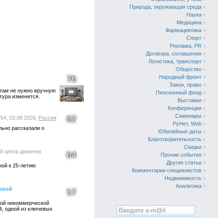
Природа, окружающая среда
«
Наука
«
Медицина
«
Фармацевтика
«
Спорт
«
Реклама, PR
«
Договора, соглашения
«
Логистика, транспорт
«
Общество
«
Народный фронт
«
76
Закон, право
«
стам не нужно вручную
Пенсионный фонд
«
тура изменится.
Выставки
«
Конференции
«
Семинары
«
62
:54, 03.08.2026,
Россия
РуНет, Web
«
ьно рассказали о
Юбилейные даты
«
Благотворительность
«
Скидки
«
й центр доменов
64
Прочие события
«
Другие статьи
«
ой к 25-летию
Комментарии специалистов
«
Недвижимость
«
Аналитика
«
ровой
57
мной некоммерческой
Ф, одной из ключевых