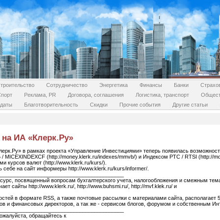
троительство
Сотрудничество
Энергетика
Финансы
Банки
Страхо
Спорт
Реклама, PR
Договора, соглашения
Логистика, транспорт
Общес
даты
Благотворительность
Скидки
Прочие события
Другие статьи
на ИА «Клерк.Ру»
Клерк.Ру» в рамках проекта «Управление Инвестициями» теперь появилась возможност
ICEXINDEXCF (http://money.klerk.ru/indexes/mmvb/) и Индексом РТС / RTSI (http://money
курсов валют (http://www.klerk.ru/kurs/).
себе на сайт информеры http://www.klerk.ru/kurs/informer/.
__________________________________________
есурс, посвященный вопросам бухгалтерского учета, налогообложения и смежным тема
 сайты http://www.klerk.ru/, http://www.buhsmi.ru/, http://mvf.klek.ru/ и
остей в формате RSS, а также почтовые рассылки с материалами сайта, располагает
ов и финансовых директоров, а так же - сервисом блогов, форумом и собственным Ин
__________________________________________
ожалуйста, обращайтесь к