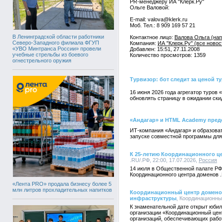
PR-менеджеру ИА "Клерк.Ру"
Ольге Валовой:
E-mail: valova@klerk.ru
Моб. Тел.: 8 909 169 57 21
В Ленинградской области работники
Контактное лицо:
Валова Ольга (нап
Северо-Западного филиала ФГУП
Компания:
ИА "Клерк.Ру" (все новос
«УВО Минтранса России» провели
Добавлен: 15:51, 27.11.2008
учебные стрельбы из боевого
Количество просмотров: 1359
огнестрельного оружия
Турвизор: бот следит за ценой т
16 июня 2026 года агрегатор туров
обновлять страницу в ожидании ски
«Андагар» и HTML Academy пред
ИТ-компания «Андагар» и образова
запуске совместной программы для
К 25-летию Координационного ц
.RU/.РФ, 22:00, 17.07.2026,
Россия
14 июля в Общественной палате РФ
Координационного центра доменов .
«Лента PRO» продала бизнесу более 5
млн литров прохладительных напитков
Координационный центр доменов
инфраструктуры
, Координационный
К знаменательной дате открыт юбил
организации «Координационный цен
организаций, обеспечивающих работ