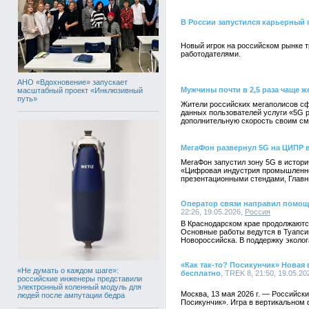
В России запустился карьерный 
Новый игрок на российском рынке 
работодателями.
АНО «Вдохновение» запускает
Мужчины почти в 2,5 раза чаще 
масштабный проект «Инклюзивный
путь»
Жители российских мегаполисов сф
данных пользователей услуги «5G 
дополнительную скорость своим с
МегаФон развернул 5G на ЦИПР 
МегаФон запустил зону 5G в истор
«Цифровая индустрия промышленной
презентационными стендами, Главн
Оператор связи направил помощ
22:26, 19.05.2026,
Россия
В Краснодарском крае продолжаются
Основные работы ведутся в Туапси
Новороссийска. В поддержку эколо
«Как так-то? Посикунчик» Новая
«Не думать о каждом шаге»:
бесплатно
, TREK 8, 21:50, 19.05.20
российские инженеры представили
электронный коленный модуль для
Москва, 13 мая 2026 г. — Российски
людей после ампутации бедра
Посикунчик». Игра в вертикальном