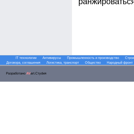
ранжироваться
IT технологии
Антивирусы
Промышленность и производство
Строи
Договора, соглашения
Логистика, транспорт
Общество
Народный фронт
Разработано
AV
art.Стуdия