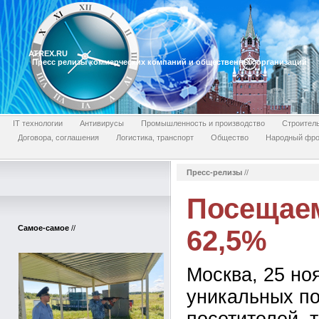
ATREX.RU
Пресс релизы коммерческих компаний и общественных организаций
IT технологии
Антивирусы
Промышленность и производство
Строител
Договора, соглашения
Логистика, транспорт
Общество
Народный фро
Пресс-релизы
//
Посещаем
Самое-самое
//
62,5%
Москва, 25 но
уникальных по