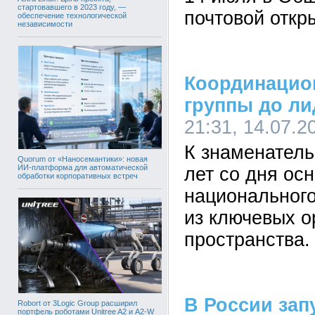
стартовавшего в 2023 году, —
почтовой откр
обеспечение технологической
независимости
Координацион
группы до л
21:31, 14.07.2
К знаменатель
Quorum от «Наносемантики»: новая
ИИ-платформа для автоматической
лет со дня ос
обработки корпоративных встреч
национального
из ключевых о
пространства.
В России зап
Robort от 3Logic Group расширил
портфель роботами Unitree A2 и A2-W