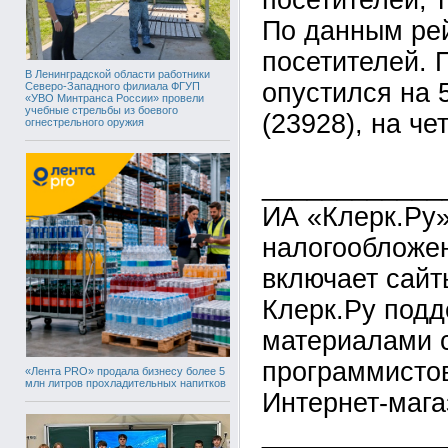
посетителей, 
По данным рейт
посетителей. 
В Ленинградской области работники
опустился на 
Северо-Западного филиала ФГУП
«УВО Минтранса России» провели
учебные стрельбы из боевого
(23928), на че
огнестрельного оружия
____________
ИА «Клерк.Ру»
налогообложен
включает сайты 
Клерк.Ру подд
материалами с
программистов
«Лента PRO» продала бизнесу более 5
млн литров прохладительных напитков
Интернет-мага
____________