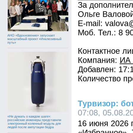
За дополните
Ольге Валовой
E-mail: valova
Моб. Тел.: 8 9
АНО «Вдохновение» запускает
масштабный проект «Инклюзивный
путь»
Контактное ли
Компания:
ИА 
Добавлен: 17:1
Количество пр
Турвизор: бо
07:08, 05.08.2
«Не думать о каждом шаге»:
российские инженеры представили
16 июня 2026 
электронный коленный модуль для
людей после ампутации бедра
«Избранное». 