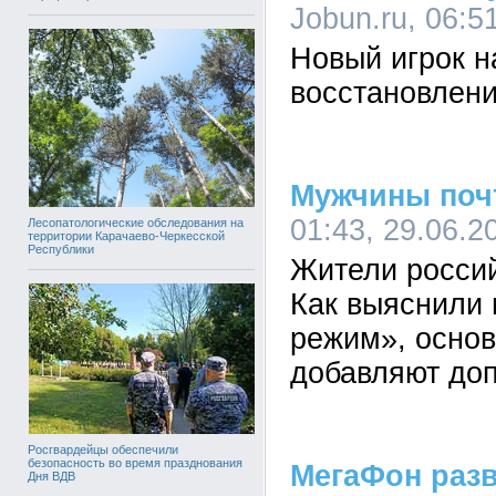
Jobun.ru, 06:5
Новый игрок н
восстановлени
Мужчины почт
01:43, 29.06.2
Лесопатологические обследования на
территории Карачаево-Черкесской
Республики
Жители россий
Как выяснили 
режим», осно
добавляют до
Росгвардейцы обеспечили
безопасность во время празднования
МегаФон раз
Дня ВДВ