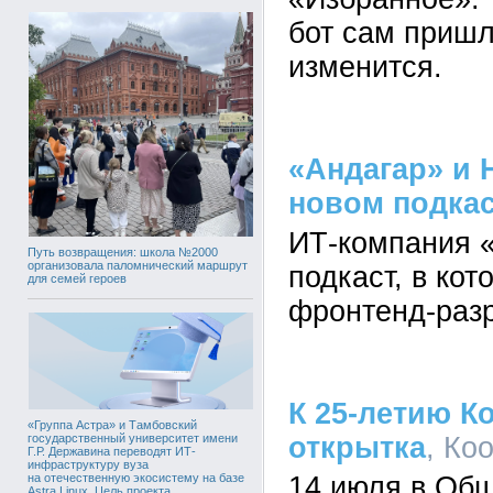
бот сам пришл
изменится.
«Андагар» и
новом подкас
ИТ-компания 
Путь возвращения: школа №2000
организовала паломнический маршрут
подкаст, в ко
для семей героев
фронтенд-разр
К 25-летию К
«Группа Астра» и Тамбовский
государственный университет имени
открытка
, Ко
Г.Р. Державина переводят ИТ-
инфраструктуру вуза
на отечественную экосистему на базе
14 июля в Об
Astra Linux. Цель проекта,