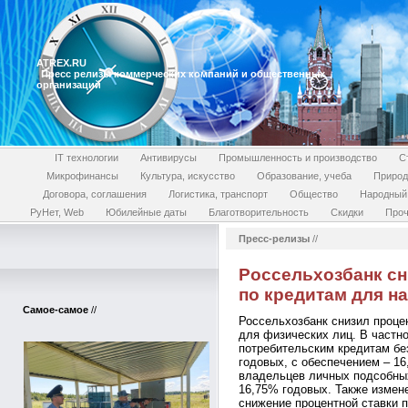
ATREX.RU
Пресс релизы коммерческих компаний и общественных
организаций
IT технологии
Антивирусы
Промышленность и производство
С
Микрофинансы
Культура, искусство
Образование, учеба
Природ
Договора, соглашения
Логистика, транспорт
Общество
Народный
РуНет, Web
Юбилейные даты
Благотворительность
Скидки
Проч
Пресс-релизы
//
Россельхозбанк сн
по кредитам для н
Самое-самое
//
Россельхозбанк снизил проце
для физических лиц. В частн
потребительским кредитам бе
годовых, с обеспечением – 16
владельцев личных подсобных
16,75% годовых. Также измен
снижение процентной ставки п