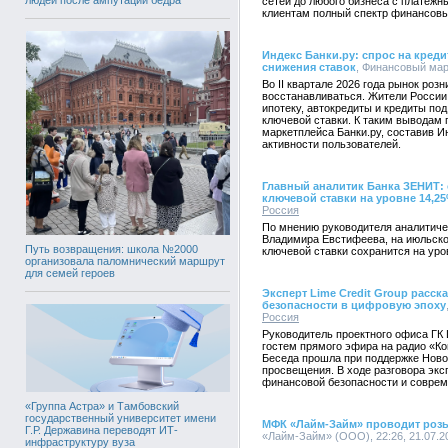
сетей до любого бизнеса с платеж
клиентам полный спектр финансовы
Индекс Банки.ру: спрос на креди
снижения ставок
, Финансовый марк
Во II квартале 2026 года рынок роз
восстанавливаться. Жители России 
ипотеку, автокредиты и кредиты по
ключевой ставки. К таким выводам
маркетплейса Банки.ру, составив И
активности пользователей.
Главный аналитик Банка ЗЕНИТ:
ключевой ставки на уровне 14,2
Россия
По мнению руководителя аналитич
Владимира Евстифеева, на июльско
Путь возвращения: школа №2000
ключевой ставки сохранится на уро
организовала паломнический маршрут
для семей героев
Эксперт Lime Credit Group расс
безопасности в цифровую эпоху
Россия
Руководитель проектного офиса ГК 
гостем прямого эфира на радио «К
Беседа прошла при поддержке Нов
просвещения. В ходе разговора эк
финансовой безопасности и совре
«Группа Астра» и Тамбовский
государственный университет имени
МФК «Лайм-Займ» проводит роз
Г.Р. Державина переводят ИТ-
«Лайм-Займ» (ООО), 22:26, 21.07.2
инфраструктуру вуза