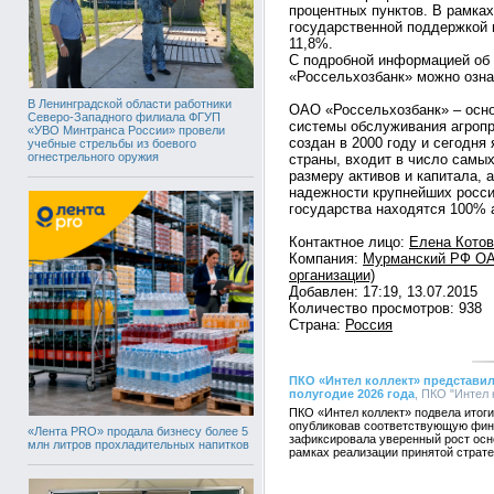
процентных пунктов. В рамках
государственной поддержкой 
11,8%.
С подробной информацией об
«Россельхозбанк» можно озна
В Ленинградской области работники
ОАО «Россельхозбанк» – осн
Северо-Западного филиала ФГУП
системы обслуживания агроп
«УВО Минтранса России» провели
создан в 2000 году и сегодн
учебные стрельбы из боевого
огнестрельного оружия
страны, входит в число самых
размеру активов и капитала, 
надежности крупнейших росси
государства находятся 100% а
Контактное лицо:
Елена Котов
Компания:
Мурманский РФ ОАО
организации)
Добавлен: 17:19, 13.07.2015
Количество просмотров: 938
Страна:
Россия
ПКО «Интел коллект» представил
полугодие 2026 года
, ПКО "Интел 
ПКО «Интел коллект» подвела итоги 
опубликовав соответствующую фин
«Лента PRO» продала бизнесу более 5
зафиксировала уверенный рост осн
млн литров прохладительных напитков
рамках реализации принятой страте