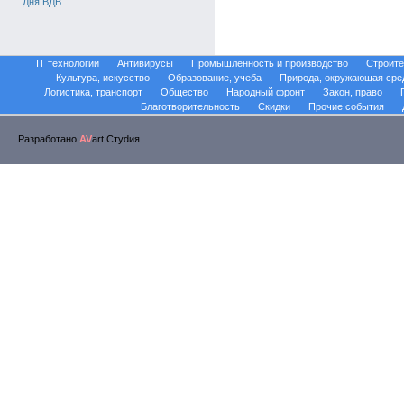
Дня ВДВ
IT технологии
Антивирусы
Промышленность и производство
Строите
Культура, искусство
Образование, учеба
Природа, окружающая сре
Логистика, транспорт
Общество
Народный фронт
Закон, право
Благотворительность
Скидки
Прочие события
Разработано
AV
art.Стуdия