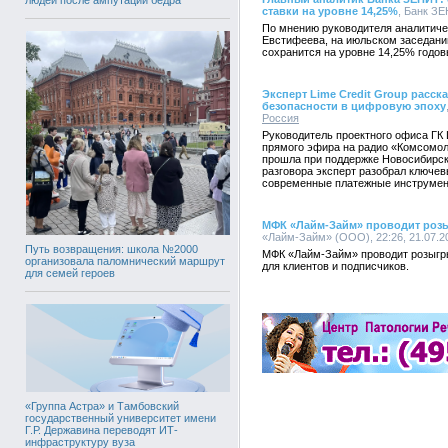
ставки на уровне 14,25%
, Банк ЗЕ
По мнению руководителя аналитич
Евстифеева, на июльском заседани
сохранится на уровне 14,25% годов
Эксперт Lime Credit Group расс
безопасности в цифровую эпоху
Россия
Руководитель проектного офиса ГК 
прямого эфира на радио «Комсомол
прошла при поддержке Новосибирск
разговора эксперт разобрал ключе
современные платежные инструмен
МФК «Лайм-Займ» проводит роз
«Лайм-Займ» (ООО), 22:26, 21.07.2
Путь возвращения: школа №2000
МФК «Лайм-Займ» проводит розыгр
организовала паломнический маршрут
для клиентов и подписчиков.
для семей героев
«Группа Астра» и Тамбовский
государственный университет имени
Г.Р. Державина переводят ИТ-
инфраструктуру вуза