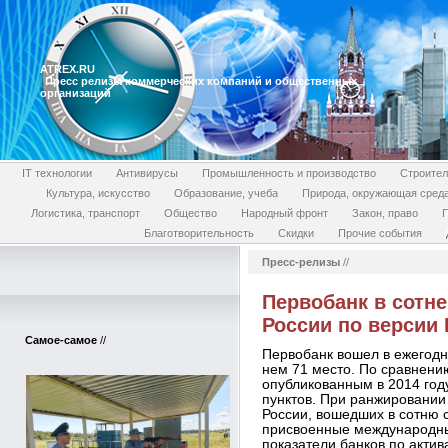
ATREX.RU
Пресс релизы коммерческих компаний и общественных
организаций
IT технологии
Антивирусы
Промышленность и производство
Строител
Культура, искусство
Образование, учеба
Природа, окружающая сред
Логистика, транспорт
Общество
Народный фронт
Закон, право
П
Благотворительность
Скидки
Прочие события
Пресс-релизы
//
Первобанк в сотн
России по версии 
Самое-самое
//
Первобанк вошел в ежегодн
нем 71 место. По сравнени
опубликованным в 2014 году
пунктов. При ранжировании
России, вошедших в сотню 
присвоенные международны
показатели банков по актив