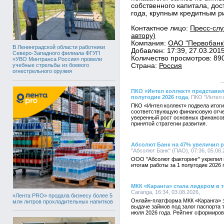
собственного капитала, дос
года, крупным кредитным ри
Контактное лицо:
Пресс-слу
автору)
Компания:
ОАО "Первобанк"
В Ленинградской области работники
Добавлен: 17:39, 27.03.201
Северо-Западного филиала ФГУП
Количество просмотров: 89
«УВО Минтранса России» провели
учебные стрельбы из боевого
Страна:
Россия
огнестрельного оружия
ПКО «Интел коллект» представил
полугодие 2026 года
, ПКО "Интел 
ПКО «Интел коллект» подвела итоги
соответствующую финансовую отче
уверенный рост основных финансов
принятой стратегии развития.
Абсолют Банк на 47% увеличил 
"Абсолют Банк" (ПАО), 07:36, 05.08
ООО "Абсолют факторинг" укрепил 
итогам работы за 1 полугодие 2026 
МКК «Каранга» стала лидером в 
Caranga, 16:34, 03.08.2026,
«Лента PRO» продала бизнесу более 5
Онлайн-платформа МКК «Каранга» 
млн литров прохладительных напитков
выдаче займов под залог паспорта 
июля 2026 года. Рейтинг сформиро