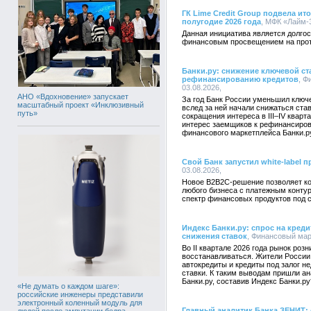
ГК Lime Credit Group подвела ит
полугодие 2026 года
, МФК «Лайм-З
Данная инициатива является долгос
финансовым просвещением на протя
Банки.ру: снижение ключевой ст
рефинансированию кредитов
, Ф
03.08.2026,
АНО «Вдохновение» запускает
За год Банк России уменьшил ключе
масштабный проект «Инклюзивный
вслед за ней начали снижаться ста
путь»
сокращения интереса в III–IV квар
интерес заемщиков к рефинансиров
финансового маркетплейса Банки.р
Свой Банк запустил white-label 
03.08.2026,
Новое B2B2C-решение позволяет ко
любого бизнеса с платежным конту
спектр финансовых продуктов под 
Индекс Банки.ру: спрос на креди
снижения ставок
, Финансовый марк
Во II квартале 2026 года рынок роз
восстанавливаться. Жители России 
автокредиты и кредиты под залог 
ставки. К таким выводам пришли а
Банки.ру, составив Индекс Банки.ру
«Не думать о каждом шаге»:
российские инженеры представили
электронный коленный модуль для
Главный аналитик Банка ЗЕНИТ:
людей после ампутации бедра