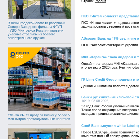
Страна:
Россия
ПКО «Интел коллект» представил
ПКО «Интел коллект» подвела итоги
В Ленинградской области работники
зафиксировала уверенный рост осн
Северо-Западного филиала ФГУП
«УВО Минтранса России» провели
учебные стрельбы из боевого
огнестрельного оружия
Абсолют Банк на 47% увеличил 
ООО "Абсолют факторинг" укрепил п
МКК «Каранга» стала лидером в 
Онлайн-платформа МКК «Каранга» з
итогам июля 2026 года. Рейтинг с
ГК Lime Credit Group подвела ит
Данная инициатива является долго
Банки.ру: снижение ключевой с
16:19, 03.08.2026,
За год Банк России уменьшил ключе
Также после сокращения интереса в
выводам пришли аналитики финансо
«Лента PRO» продала бизнесу более 5
млн литров прохладительных напитков
Свой Банк запустил white-label 
Новое B2B2C-решение позволяет ко
клиентам полный спектр финансовы