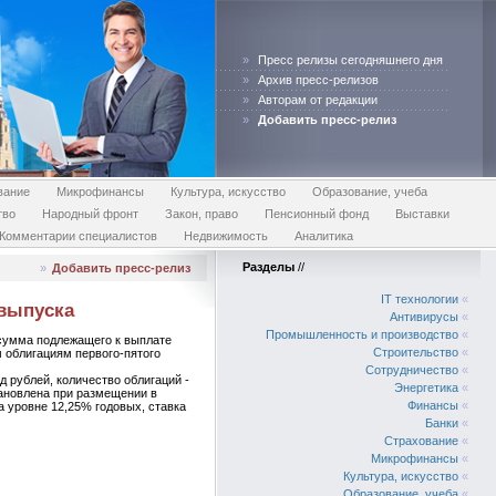
»
Пресс релизы сегодняшнего дня
»
Архив пресс-релизов
»
Авторам от редакции
»
Добавить пресс-релиз
вание
Микрофинансы
Культура, искусство
Образование, учеба
тво
Народный фронт
Закон, право
Пенсионный фонд
Выставки
Комментарии специалистов
Недвижимость
Аналитика
Разделы
//
»
Добавить пресс-релиз
IT технологии
«
выпуска
Антивирусы
«
Промышленность и производство
«
сумма подлежащего к выплате
Строительство
«
м облигациям первого-пятого
Сотрудничество
«
 рублей, количество облигаций -
Энергетика
«
становлена при размещении в
Финансы
«
а уровне 12,25% годовых, ставка
Банки
«
Страхование
«
Микрофинансы
«
Культура, искусство
«
Образование, учеба
«