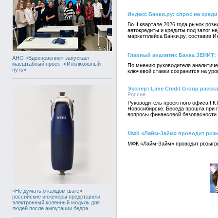
Индекс Банки.ру: спрос на креди
Во II квартале 2026 года рынок ро
автокредиты и кредиты под залог 
маркетплейса Банки.ру, составив И
Главный аналитик Банка ЗЕНИТ: 
АНО «Вдохновение» запускает
масштабный проект «Инклюзивный
По мнению руководителя аналитиче
путь»
ключевой ставки сохранится на уро
Эксперт Lime Credit Group расс
Россия
Руководитель проектного офиса ГК 
Новосибирске. Беседа прошла при 
вопросы финансовой безопасности
МФК «Лайм-Займ» проводит роз
МФК «Лайм-Займ» проводит розыгры
«Не думать о каждом шаге»:
российские инженеры представили
электронный коленный модуль для
людей после ампутации бедра