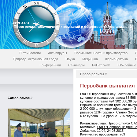
ATREX.RU
Пресс релизы коммерческих компаний и общественных организаций
IT технологии
Антивирусы
Промышленность и производство
С
Природа, окружающая среда
Наука
Медицина
Фармацевтика
Конференции
Семинары
РуНет, Web
Юбилейные 
Пресс-релизы
//
Первобанк выплатил 
ОАО «Первобанк» осуществило выпл
купонного дохода составила 88 598
Самое-самое
//
купонов составил 494 302 388,38 ру
Биржевые облигации третьего выпус
2 000 000 штук, срок обращения – 3
размере 11% годовых. Ставки 3-го и
6-го купона – на уровне 17% годов
Контактное лицо:
Пресс-служба ОАО
Компания:
ОАО "Первобанк" (все но
Добавлен: 12:04, 24.03.2015
Количество просмотров: 769