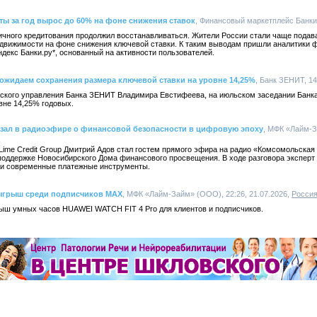
ты за год вырос до 60% на фоне снижения ставок
, Финансовый маркетплейс Банки.р
зничного кредитования продолжил восстанавливаться. Жители России стали чаще подава
недвижимости на фоне снижения ключевой ставки. К таким выводам пришли аналитики 
ндекс Банки.ру*, основанный на активности пользователей.
ожидаем сохранения размера ключевой ставки на уровне 14,25%
, Банк ЗЕНИТ, 14
ского управления Банка ЗЕНИТ Владимира Евстифеева, на июльском заседании Банк
вне 14,25% годовых.
казал в радиоэфире о финансовой безопасности в цифровую эпоху
, МФК «Лайм-За
Lime Credit Group Дмитрий Адов стал гостем прямого эфира на радио «Комсомольская
поддержке Новосибирского Дома финансового просвещения. В ходе разговора эксперт
 и современные платежные инструменты.
ыгрыш среди подписчиков MAX
, МФК «Лайм-Займ» (ООО), 22:26, 21.07.2026,
Росси
ш умных часов HUAWEI WATCH FIT 4 Pro для клиентов и подписчиков.