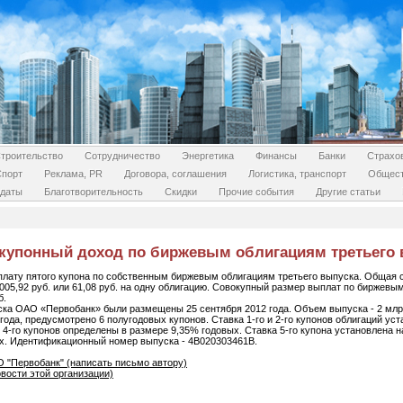
троительство
Сотрудничество
Энергетика
Финансы
Банки
Страхо
Спорт
Реклама, PR
Договора, соглашения
Логистика, транспорт
Общес
даты
Благотворительность
Скидки
Прочие события
Другие статьи
купонный доход по биржевым облигациям третьего 
ату пятого купона по собственным биржевым облигациям третьего выпуска. Общая 
 005,92 руб. или 61,08 руб. на одну облигацию. Совокупный размер выплат по биржевы
б.
ка ОАО «Первобанк» были размещены 25 сентября 2012 года. Объем выпуска - 2 млрд
 года, предусмотрено 6 полугодовых купонов. Ставка 1-го и 2-го купонов облигаций у
 4-го купонов определены в размере 9,35% годовых. Ставка 5-го купона установлена н
ых. Идентификационный номер выпуска - 4B020303461В.
 "Первобанк" (написать письмо автору)
вости этой организации)