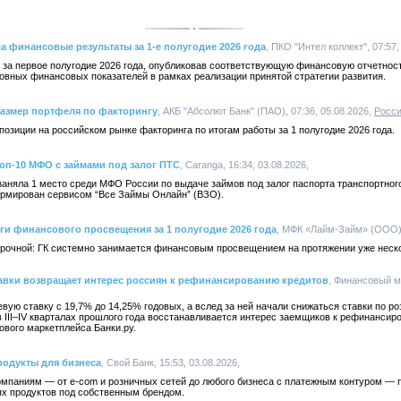
а финансовые результаты за 1-е полугодие 2026 года
, ПКО "Интел коллект", 07:57,
 за первое полугодие 2026 года, опубликовав соответствующую финансовую отчетнос
овных финансовых показателей в рамках реализации принятой стратегии развития.
размер портфеля по факторингу
, АКБ "Абсолют Банк" (ПАО), 07:36, 05.08.2026,
Росс
озиции на российском рынке факторинга по итогам работы за 1 полугодие 2026 года.
топ-10 МФО с займами под залог ПТС
, Caranga, 16:34, 03.08.2026,
аняла 1 место среди МФО России по выдаче займов под залог паспорта транспортног
формирован сервисом “Все Займы Онлайн” (ВЗО).
оги финансового просвещения за 1 полугодие 2026 года
, МФК «Лайм-Займ» (ООО), 
срочной: ГК системно занимается финансовым просвещением на протяжении уже неско
тавки возвращает интерес россиян к рефинансированию кредитов
, Финансовый м
вую ставку с 19,7% до 14,25% годовых, а вслед за ней начали снижаться ставки по р
 III–IV кварталах прошлого года восстанавливается интерес заемщиков к рефинансир
вого маркетплейса Банки.ру.
продукты для бизнеса
, Свой Банк, 15:53, 03.08.2026,
мпаниям — от e-com и розничных сетей до любого бизнеса с платежным контуром — 
х продуктов под собственным брендом.