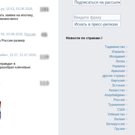
186
у, 15:53, 03.08.2026,
ть заявки на ипотеку,
финансового
46
:55, 03.08.2026,
Россия
Новости по странам
//
а России размер
Таджикистан
«
Израиль
«
йм», 22:27, 21.07.2026,
119
Молдавия
«
Литва
«
 правда» в
Украина
«
 разобрал ключевые
Армения
«
другие страны
«
Киргизия
«
113
я
Эстония
«
Казахстан
«
Азербайджан
«
Россия
«
Туркмения
«
США
«
Узбекистан
«
Латвия
«
Белоруссия
«
Грузия
«