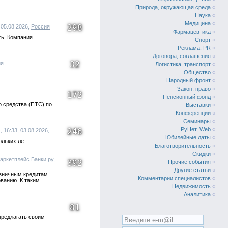
Природа, окружающая среда
«
Наука
«
Медицина
«
298
 05.08.2026,
Россия
Фармацевтика
«
ть. Компания
Спорт
«
Реклама, PR
«
Договора, соглашения
«
32
ия
Логистика, транспорт
«
Общество
«
Народный фронт
«
Закон, право
«
172
Пенсионный фонд
«
о средства (ПТС) по
Выставки
«
Конференции
«
Семинары
«
РуНет, Web
«
246
16:33, 03.08.2026,
Юбилейные даты
«
льких лет.
Благотворительность
«
Скидки
«
аркетплейс Банки.ру,
392
Прочие события
«
Другие статьи
«
озничным кредитам.
Комментарии специалистов
«
ованию. К таким
Недвижимость
«
Аналитика
«
81
предлагать своим