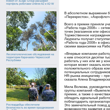
Robort от 3Logic Group расширил
портфель роботами Unitree A2 и A2-W
В абсолютном выражении бо
«Перекресток», «Аэрофлот
Всего в премии приняли уч
«Работа года-2008» – сете
точек (магазинов или офис
Торжественное награждение
Лауреаты получат статуэтк
«Работа года-2008» в офиса
своими вакансиями на Работа
«Впервые компании-работод
Лесопатологические обследования на
к ним относятся десятки ты
территории Карачаево-Черкесской
Республики
работать у них или же у ко
которая может оказать ко
положительного образа ком
потенциальных сотруднико
HR-рынка инициативу – пре
сказала Алена Владимирска
Мила Волкова, руководител
группы компаний «Вымпелко
премии, а также о качества
обладать идеальный работо
поблагодарить организатор
Росгвардейцы обеспечили
Это замечательный повод д
безопасность во время празднования
возможностях развития и р