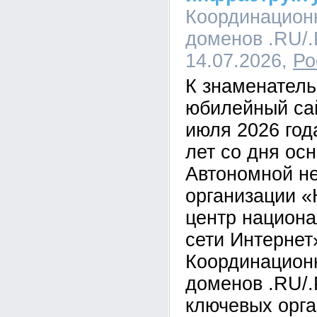
Координацион
доменов .RU/.
14.07.2026,
Ро
К знаменатель
юбилейный сай
июля 2026 год
лет со дня ос
Автономной н
организации 
центр национа
сети Интерне
Координацион
доменов .RU/.
ключевых орга