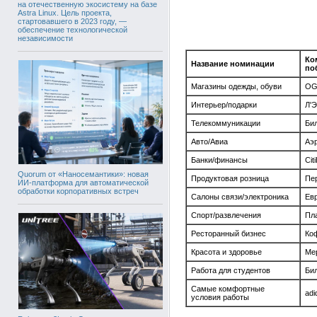
на отечественную экосистему на базе
Astra Linux. Цель проекта,
стартовавшего в 2023 году, —
обеспечение технологической
независимости
Ко
Название номинации
по
Магазины одежды, обуви
OG
Интерьер/подарки
Л'
Телекоммуникации
Би
Авто/Авиа
Аэ
Банки/финансы
Cit
Quorum от «Наносемантики»: новая
Продуктовая розница
Пе
ИИ-платформа для автоматической
обработки корпоративных встреч
Салоны связи/электроника
Ев
Спорт/развлечения
Пл
Ресторанный бизнес
Ко
Красота и здоровье
Ме
Работа для студентов
Би
Самые комфортные
adi
условия работы