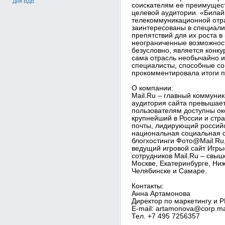
Дня ВДВ
соискателям ее преимущест
целевой аудитории. «Билай
телекоммуникационной отра
заинтересованы в специали
препятствий для их роста в
неограниченные возможност
безусловно, является конк
сама отрасль необычайно и
специалисты, способные со
прокомментировала итоги п
О компании:
Mail.Ru – главный коммуни
аудитория сайта превышает
пользователям доступны око
крупнейший в России и стр
почты, лидирующий российс
национальная социальная с
блогхостинги Фото@Mail.Ru
ведущий игровой сайт Игры
сотрудников Mail.Ru – свыш
Москве, Екатеринбурге, Ни
Челябинске и Самаре.
Контакты:
Анна Артамонова
Директор по маркетингу и P
E-mail: artamonova@corp.mai
Тел. +7 495 7256357