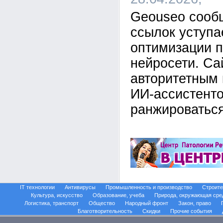
Geouseo сооб
ссылок уступ
оптимизации п
нейросети. Са
авторитетным 
ИИ-ассистенто
ранжироваться
IT технологии
Антивирусы
Промышленность и производство
Строите
Культура, искусство
Образование, учеба
Природа, окружающая сре
Логистика, транспорт
Общество
Народный фронт
Закон, право
Благотворительность
Скидки
Прочие события