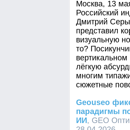
Москва, 13 ма
Российский ин
Дмитрий Серый
представил ко
визуальную но
то? Посикунчи
вертикальном 
лёгкую абсурд
многим типаж
сюжетные пов
Geouseo фик
парадигмы по
ИИ
, GEO Опти
28.04.2026,