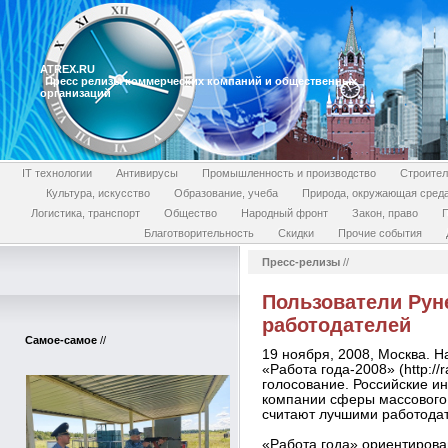
ATREX.RU
Пресс релизы коммерческих компаний и общественных
организаций
IT технологии
Антивирусы
Промышленность и производство
Строител
Культура, искусство
Образование, учеба
Природа, окружающая сред
Логистика, транспорт
Общество
Народный фронт
Закон, право
П
Благотворительность
Скидки
Прочие события
Пресс-релизы
//
Пользователи Рун
работодателей
Самое-самое
//
19 ноября, 2008, Москва. 
«Работа года-2008» (http:/
голосование. Российские и
компании сферы массового 
считают лучшими работода
«Работа года» ориентирова