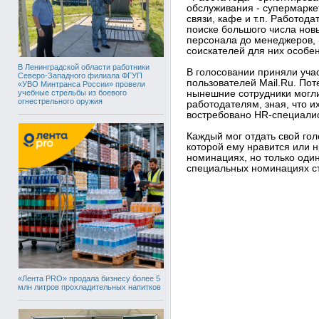
обслуживания - супермарке
связи, кафе и т.п. Работод
поиске большого числа нов
персонала до менеджеров, 
соискателей для них особе
В Ленинградской области работники
В голосовании приняли уча
Северо-Западного филиала ФГУП
пользователей Mail.Ru. По
«УВО Минтранса России» провели
учебные стрельбы из боевого
нынешние сотрудники могли
огнестрельного оружия
работодателям, зная, что 
востребовано HR-специалис
Каждый мог отдать свой гол
которой ему нравится или н
номинациях, но только один
специальных номинациях с
«Лента PRO» продала бизнесу более 5
млн литров прохладительных напитков