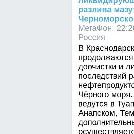
ликвидирующ
разлива мазу
Черноморско
МегаФон, 22:26
Россия
В Краснодарск
продолжаются
доочистки и л
последствий р
нефтепродукт
Чёрного моря
ведутся в Туа
Анапском, Те
дополнительн
осуществляетс