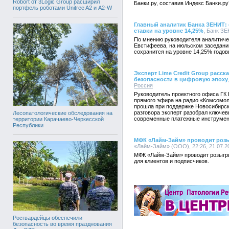
Robort от 3Logic Group расширил
Банки.ру, составив Индекс Банки.ру
портфель роботами Unitree A2 и A2-W
Главный аналитик Банка ЗЕНИТ:
ставки на уровне 14,25%
, Банк ЗЕ
По мнению руководителя аналитич
Евстифеева, на июльском заседани
сохранится на уровне 14,25% годов
Эксперт Lime Credit Group расс
безопасности в цифровую эпоху
Россия
Руководитель проектного офиса ГК 
прямого эфира на радио «Комсомол
прошла при поддержке Новосибирск
разговора эксперт разобрал ключе
Лесопатологические обследования на
современные платежные инструмен
территории Карачаево-Черкесской
Республики
МФК «Лайм-Займ» проводит роз
«Лайм-Займ» (ООО), 22:26, 21.07.2
МФК «Лайм-Займ» проводит розыгр
для клиентов и подписчиков.
Росгвардейцы обеспечили
безопасность во время празднования