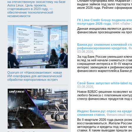
Онлайн-платформа МКК «Каранга» 
на отечественную экосистему на базе
выдаче займов под залог паспорта 
Astra Linux. Цель проекта,
июля 2026 года. Рейтинг сформиро
стартовавшего в 2023 году, —
обеспечение технологической
независимости
ГК Lime Credit Group подвела ит
полугодие 2026 года
, МФК «Лайм-З
Данная инициатива является долгос
финансовым просвещением на протя
Банки.ру: снижение ключевой ст
рефинансированию кредитов
, Ф
03.08.2026,
За год Банк России уменьшил ключе
вслед за ней начали снижаться ста
сокращения интереса в III–IV квар
интерес заемщиков к рефинансиров
финансового маркетплейса Банки.р
Quorum от «Наносемантики»: новая
ИИ-платформа для автоматической
обработки корпоративных встреч
Свой Банк запустил white-label 
03.08.2026,
Новое B2B2C-решение позволяет ко
любого бизнеса с платежным конту
спектр финансовых продуктов под 
Индекс Банки.ру: спрос на креди
снижения ставок
, Финансовый марк
Во II квартале 2026 года рынок роз
восстанавливаться. Жители России 
автокредиты и кредиты под залог 
ставки. К таким выводам пришли а