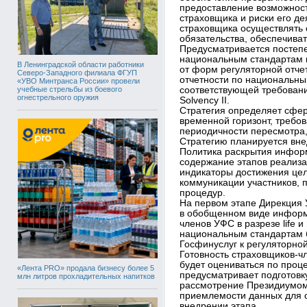
предоставление возможнос
страховщика и риски его де
страховщика осуществлять 
обязательства, обеспечиват
Предусматривается постепе
национальным стандартам 
В Ленинградской области работники
от форм регуляторной отч
Северо-Западного филиала ФГУП
отчетности по национальны
«УВО Минтранса России» провели
учебные стрельбы из боевого
соответствующей требования
огнестрельного оружия
Solvency II.
Стратегия определяет сфе
временной горизонт, требо
периодичности пересмотра,
Стратегию планируется внед
Политика раскрытия инфор
содержание этапов реализа
индикаторы достижения цел
коммуникации участников, 
процедур.
На первом этапе Дирекция 
в обобщенном виде информ
членов УФС в разрезе life и 
национальным стандартам б
Госфинуслуг к регуляторной
Готовность страховщиков-ч
будет оцениваться по проце
«Лента PRO» продала бизнесу более 5
предусматривает подготовк
млн литров прохладительных напитков
рассмотрение Президиумом
приемлемости данных для 
внедрении этапа.