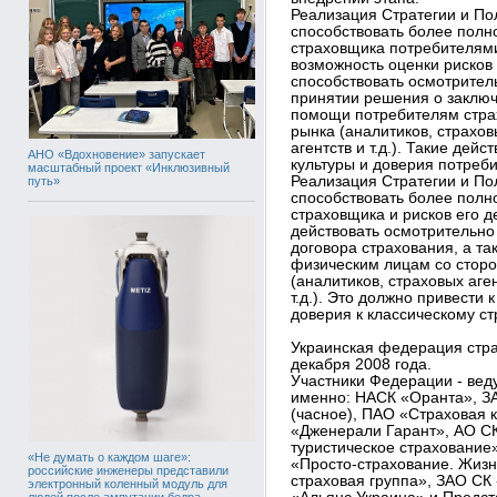
Реализация Стратегии и По
способствовать более пол
страховщика потребителями
возможность оценки рисков 
способствовать осмотрител
принятии решения о заключ
помощи потребителям страх
рынка (аналитиков, страхов
агентств и т.д.). Такие де
АНО «Вдохновение» запускает
культуры и доверия потреб
масштабный проект «Инклюзивный
Реализация Стратегии и По
путь»
способствовать более пол
страховщика и рисков его 
действовать осмотрительно
договора страхования, а т
физическим лицам со сторо
(аналитиков, страховых аге
т.д.). Это должно привести
доверия к классическому с
Украинская федерация стра
декабря 2008 года.
Участники Федерации - вед
именно: НАСК «Оранта», З
(часное), ПАО «Страховая
«Дженерали Гарант», АО С
туристическое страхование
«Не думать о каждом шаге»:
«Просто-страхование. Жизн
российские инженеры представили
страховая группа», ЗАО СК
электронный коленный модуль для
людей после ампутации бедра