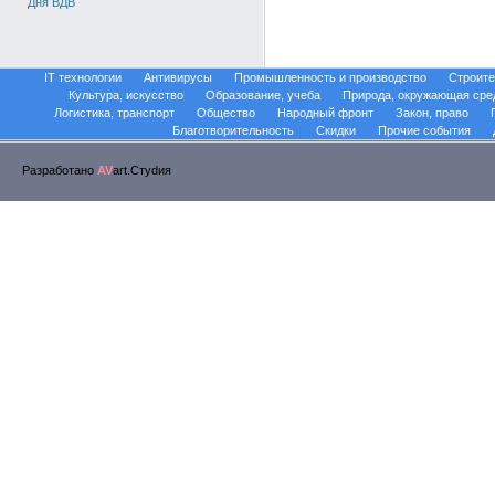
Дня ВДВ
IT технологии
Антивирусы
Промышленность и производство
Строите
Культура, искусство
Образование, учеба
Природа, окружающая сре
Логистика, транспорт
Общество
Народный фронт
Закон, право
Благотворительность
Скидки
Прочие события
Разработано
AV
art.Стуdия