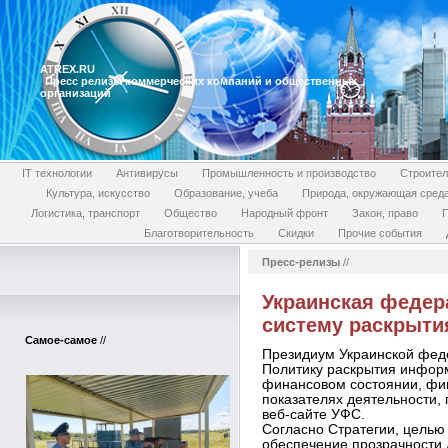
ATREX.RU
Пресс релизы коммерческих компаний и общественных
организаций
IT технологии
Антивирусы
Промышленность и производство
Строител
Культура, искусство
Образование, учеба
Природа, окружающая сред
Логистика, транспорт
Общество
Народный фронт
Закон, право
П
Благотворительность
Скидки
Прочие события
Пресс-релизы
//
Украинская федер
систему раскрыти
Самое-самое
//
Президиум Украинской фед
Политику раскрытия инфор
финансовом состоянии, фин
показателях деятельности,
веб-сайте УФС.
Согласно Стратегии, цель
обеспечение прозрачности 