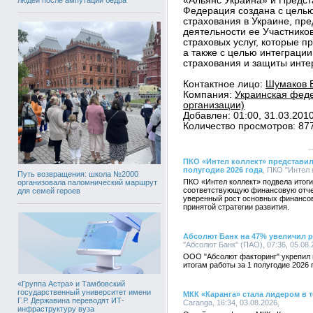
«Альянс Украина» и Предс
Федерация создана с целью
страхования в Украине, пр
деятельности ее Участнико
страховых услуг, которые 
а также с целью интеграции
страхования и защиты инте
Контактное лицо:
Шумаков Е
Компания:
Украинская феде
организации)
Добавлен: 01:00, 31.03.201
Количество просмотров: 87
ПКО «Интел коллект» представил
полугодие 2026 года
, ПКО "Интел 
Путь возвращения: школа №2000
ПКО «Интел коллект» подвела итоги
организовала паломнический маршрут
соответствующую финансовую отче
для семей героев
уверенный рост основных финансов
принятой стратегии развития.
Абсолют Банк на 47% увеличил 
"Абсолют Банк" (ПАО), 07:36, 05.08
ООО "Абсолют факторинг" укрепил 
итогам работы за 1 полугодие 2026 
«Группа Астра» и Тамбовский
государственный университет имени
МКК «Каранга» стала лидером в 
Г.Р. Державина переводят ИТ-
Caranga, 16:34, 03.08.2026,
инфраструктуру вуза