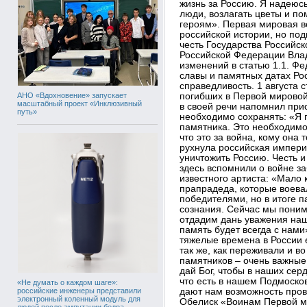
жизнь за Россию. Я надеюсь
люди, возлагать цветы и по
героям». Первая мировая в
российской истории, но под
честь Государства Российск
Российской Федерации Вла
изменений в статью 1.1. Фе
славы и памятных датах Ро
справедливость. 1 августа 
АНО «Вдохновение» запускает
погибших в Первой мировой
масштабный проект «Инклюзивный
в своей речи напомнил при
путь»
необходимо сохранять: «Я 
памятника. Это необходимо
что это за война, кому она
рухнула российская импери
уничтожить Россию. Честь и
здесь вспомнили о войне з
известного артиста: «Мало 
прапрадеда, которые воева
победителями, но в итоге п
сознания. Сейчас мы понима
отдадим дань уважения наш
память будет всегда с нами
тяжелые времена в России 
так же, как переживали и в
памятников – очень важные
дай Бог, чтобы в наших сер
что есть в нашем Подмосков
«Не думать о каждом шаге»:
российские инженеры представили
дают нам возможность пров
электронный коленный модуль для
Обелиск «Воинам Первой м
людей после ампутации бедра