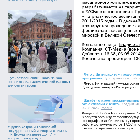
масштабного комплекса вое
разрабатывается на террит
«РУСЬ» в соответствии с П
«Патриотическое воспитани
2011-2015 годы». В дальне
планируется проведение еж
фестивалей, посвященных п
мировой и Великой Отечес
Контактное лицо:
Владислав
Компания:
СТ-Медиа (все н
Добавлен: 16:38, 03.08.201
Количество просмотров: 13
«Лето с Интеграцией» продолжае
Путь возвращения: школа №2000
программы
, Культурный центр «Ин
организовала паломнический маршрут
«Лето с Интеграцией» — ежегодная
для семей героев
Культурного центра «Интеграция».
«Швабе» откроет москвичам ми
объективами «Зенит»
, Холдинг «
06.08.2026,
Россия
Холдинг «Швабе» Госкорпорации Ро
8 августа организуют фотопрогулк
фотографы и любители смогут проте
работе фотожурналистов ТАСС и по
«Группа Астра» и Тамбовский
съемке от признанного мастера.
государственный университет имени
Г.Р. Державина переводят ИТ-
инфраструктуру вуза