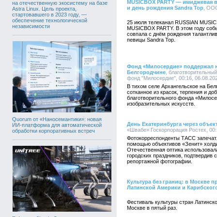
MUSICBOX PARTY — имиджевая в
на отечественную экосистему на базе
и день рождения Sandra Top
, ООО
Astra Linux. Цель проекта,
стартовавшего в 2023 году, —
обеспечение технологической
25 июля телеканал RUSSIAN MUSIC
независимости
MUSICBOX PARTY. В этом году собы
совпала с днём рождения талантли
певицы Sandra Top.
Фонд «Милосердие» поддержал ю
Белгородчине
, благотворительны
фонд "Милосердие", 00:16, 06.08.20
В тихом селе Архангельское на Бел
сотканное из красок, терпения и до
благотворительного фонда «Милосе
изобразительных искусств.
Quorum от «Наносемантики»: новая
День Екатеринбурга через объек
ИИ-платформа для автоматической
«Швабе» Госкорпорация Ростех, 00:
обработки корпоративных встреч
Фотокорреспонденты ТАСС запечатл
помощью объективов «Зенит» холди
Отечественная оптика использовал
городских праздников, подтвердив
репортажной фотографии.
Культура без границ: в Москве 
Латинской Америки и Карибског
Фестиваль культуры стран Латинско
Москве в пятый раз.