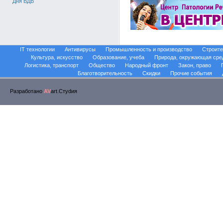
Дня ВДВ
IT технологии
Антивирусы
Промышленность и производство
Строите
Культура, искусство
Образование, учеба
Природа, окружающая сре
Логистика, транспорт
Общество
Народный фронт
Закон, право
Благотворительность
Скидки
Прочие события
Разработано
AV
art.Стуdия