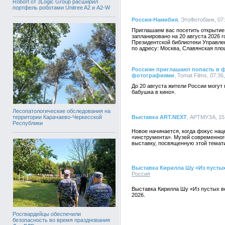
Robort от 3Logic Group расширил
портфель роботами Unitree A2 и A2-W
Россия-Намибия
, ЭтоФотобанк, 07:
Приглашаем вас посетить открытие
запланировано на 20 августа 2026 
Президентской библиотеки Управле
по адресу: Москва, Славянская площ
Россиян приглашают попасть в 
фотографиями
, Tomat Films, 07:36
До 20 августа жители России могут
бабушка в кино».
Лесопатологические обследования на
территории Карачаево-Черкесской
Выставка ART.NEXT
, АРТМУЗА, 15:
Республики
Новое начинается, когда фокус нац
«инструмента». Музей современно
выставку, посвященную этой темат
Выставка Кирилла Шу «Из пусты
Россия
Выставка Кирилла Шу «Из пустых в
2026.
Росгвардейцы обеспечили
безопасность во время празднования