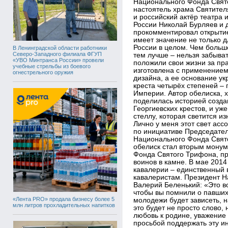
Национального Фонда Свят
настоятель храма Святителя
и российский актёр театра 
России Николай Бурляев и 
прокомментировал открытие
имеет значение не только д
России в целом. Чем больш
В Ленинградской области работники
Северо-Западного филиала ФГУП
тем лучше – нельзя забыва
«УВО Минтранса России» провели
положили свои жизни за пр
учебные стрельбы из боевого
изготовлена с применением
огнестрельного оружия
дизайна, а ее основание у
креста четырёх степеней – 
Империи. Автор обелиска, 
поделилась историей созда
Георгиевских крестов, и уж
стеллу, которая светится и
Лично у меня этот свет асс
по инициативе Председател
Национального Фонда Свят
обелиск стал вторым мону
Фонда Святого Трифона, пр
воинов в камне. В мае 201
кавалерии – единственный 
кавалеристам. Президент 
Валерий Беленький: «Это во
чтобы вы помнили о павши
«Лента PRO» продала бизнесу более 5
молодежи будет зависеть, н
млн литров прохладительных напитков
это будет не просто слово,
любовь к родине, уважение 
просьбой поддержать эту ин