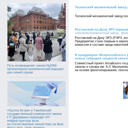
Тосненский механический завод 
Тосненский механический завод по
Ростовский-на-Дону ЭРЗ первым 
электровозоремонтный завод - фил
Ростовский-на-Дону ЭРЗ (РЭРЗ, вх
Предприятие стало первым в европ
комиссия в составе представителей
В преддверии «Всероссийского 
новых гибридов сахарной свекл
Совместный проект Алтайского госу
Путь возвращения: школа №2000
свеклы и сахара им. А.Л. Мазлумо
организовала паломнический маршрут
на основе фенотипирования, генот
для семей героев
«Группа Астра» и Тамбовский
государственный университет имени
Г.Р. Державина переводят ИТ-
инфраструктуру вуза
на отечественную экосистему на базе
Astra Linux. Цель проекта,