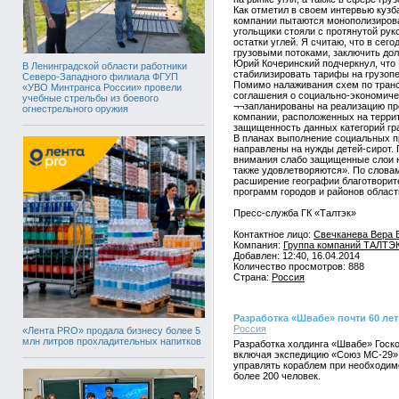
Как отметил в своем интервью куз
компании пытаются монополизировать
угольщики стояли с протянутой рук
остатки углей. Я считаю, что в се
грузовыми потоками, заключить до
Юрий Кочеринский подчеркнул, что 
В Ленинградской области работники
стабилизировать тарифы на грузопе
Северо-Западного филиала ФГУП
Помимо налаживания схем по трансп
«УВО Минтранса России» провели
соглашения о социально-экономичес
учебные стрельбы из боевого
¬¬запланированы на реализацию пр
огнестрельного оружия
компании, расположенных на террит
защищенность данных категорий гр
В планах выполнение социальных п
направлены на нужды детей-сирот. 
внимания слабо защищенные слои н
также удовлетворяются». По словам
расширение географии благотворите
программ городов и районов област
Пресс-служба ГК «Талтэк»
Контактное лицо:
Свечканева Вера 
Компания:
Группа компаний ТАЛТЭК 
Добавлен: 12:40, 16.04.2014
Количество просмотров: 888
Страна:
Россия
Разработка «Швабе» почти 60 ле
Россия
«Лента PRO» продала бизнесу более 5
млн литров прохладительных напитков
Разработка холдинга «Швабе» Госко
включая экспедицию «Союз МС-29» 
управлять кораблем при необходим
более 200 человек.