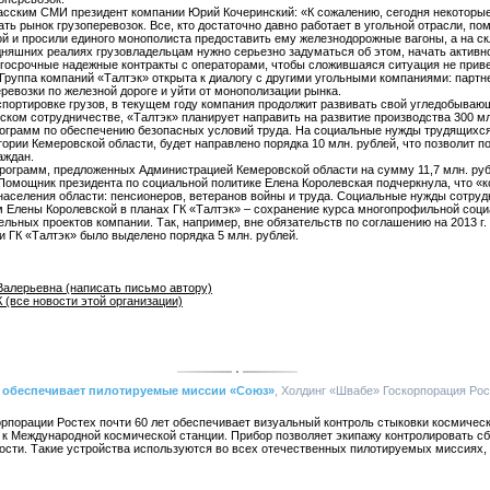
басским СМИ президент компании Юрий Кочеринский: «К сожалению, сегодня некоторы
 рынок грузоперевозок. Все, кто достаточно давно работает в угольной отрасли, помня
ой и просили единого монополиста предоставить ему железнодорожные вагоны, а на с
годняшних реалиях грузовладельцам нужно серьезно задуматься об этом, начать активн
лгосрочные надежные контракты с операторами, чтобы сложившаяся ситуация не прив
Группа компаний «Талтэк» открыта к диалогу с другими угольными компаниями: парт
ревозки по железной дороге и уйти от монополизации рынка.
ортировке грузов, в текущем году компания продолжит развивать свой угледобывающ
ком сотрудничестве, «Талтэк» планирует направить на развитие производства 300 млн
ограмм по обеспечению безопасных условий труда. На социальные нужды трудящихся
ории Кемеровской области, будет направлено порядка 10 млн. рублей, что позволит 
аждан.
рограмм, предложенных Администрацией Кемеровской области на сумму 11,7 млн. рубл
Помощник президента по социальной политике Елена Королевская подчеркнула, что «к
аселения области: пенсионеров, ветеранов войны и труда. Социальные нужды сотруд
 Елены Королевской в планах ГК «Талтэк» – сохранение курса многопрофильной социа
льных проектов компании. Так, например, вне обязательств по соглашению на 2013 г
и ГК «Талтэк» было выделено порядка 5 млн. рублей.
Валерьевна (написать письмо автору)
(все новости этой организации)
т обеспечивает пилотируемые миссии «Союз»
, Холдинг «Швабе» Госкорпорация Рост
рпорации Ростех почти 60 лет обеспечивает визуальный контроль стыковки космичес
к Международной космической станции. Прибор позволяет экипажу контролировать с
ости. Такие устройства используются во всех отечественных пилотируемых миссиях, 