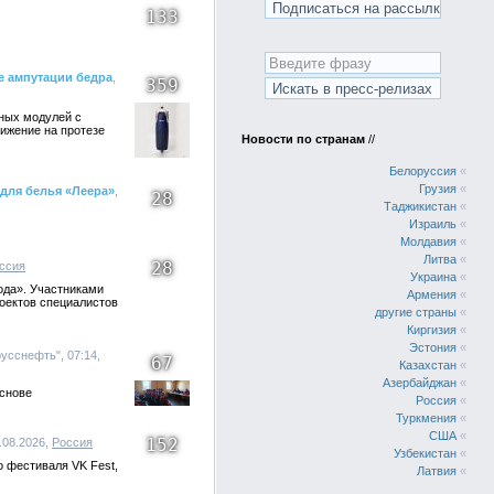
133
е ампутации бедра
,
359
ных модулей с
ижение на протезе
Новости по странам
//
Белоруссия
«
Грузия
«
для белья «Леера»
,
28
Таджикистан
«
Израиль
«
Молдавия
«
Литва
«
28
ссия
Украина
«
ода». Участниками
Армения
«
оектов специалистов
другие страны
«
Киргизия
«
Эстония
«
"русснефть", 07:14,
67
Казахстан
«
Азербайджан
«
основе
Россия
«
Туркмения
«
США
«
152
.08.2026,
Россия
Узбекистан
«
 фестиваля VK Fest,
Латвия
«