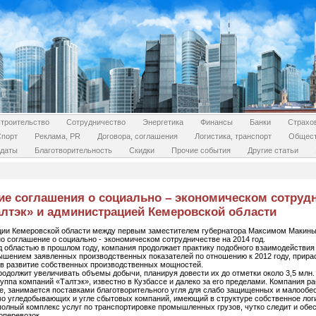
троительство
Сотрудничество
Энергетика
Финансы
Банки
Страхо
Спорт
Реклама, PR
Договора, соглашения
Логистика, транспорт
Общес
даты
Благотворительность
Скидки
Прочие события
Другие статьи
ие соглашения о социально – экономическом сотруд
алтэк» и администрацией Кемеровской области
ции Кемеровской области между первым заместителем губернатора Максимом Макины
 соглашение о социально - экономическом сотрудничестве на 2014 год.
 областью в прошлом году, компания продолжает практику подобного взаимодействия 
вышением заявленных производственных показателей по отношению к 2012 году, прира
й в развитие собственных производственных мощностей.
одолжит увеличивать объемы добычи, планируя довести их до отметки около 3,5 млн. т
уппа компаний «Талтэк», известно в Кузбассе и далеко за его пределами. Компания ра
е, занимается поставками благотворительного угля для слабо защищенных и малообе
тво угледобывающих и угле сбытовых компаний, имеющий в структуре собственное ло
лный комплекс услуг по транспортировке промышленных грузов, чутко следит и обе
зоперевозок.