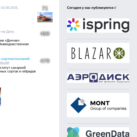
71
 03.08.2026,
Сегодня у нас публикуются
//
й-на-Дону
469
ии «Дончак».
 Межведомственная
ы сортоиспытаний
479
оссия
ститут сахарной
ных сортов и гибридов