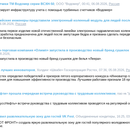
етчики ТМ Водомер серии ВСХН-50
, ООО "Водомер", 00:41, 06.08.2026,
Россия
зирует инфраструктуру учета с помощью турбинных счетчиков «Водомер»
ссийские инженеры представили электронный коленный модуль для людей посл
6.08.2026,
Россия
ила первое изделие новой отечественной линейки электронных гидравлических колен
зработка предназначена для людей после ампутации бедра и призвана сделать передв
 и безопасным.
-торговая компания «Олимп» запустила в производство новый бренд сушилок 
8.2026,
апустила в производство новый бренд сушилок для белья «Леера».
 лучших инноваторов
, Холдинг «Швабе» Госкорпорация Ростех, 07:36, 05.08.2026,
Ро
тех определил победителей и призеров пятого корпоративного конкурса «Инноватор г
ния для повышения эффективности производства. Лучшими работами признали 18 пр
фти» прошла очередная встреча руководства с трудовым коллективом
, пао нк 
ссНефть» встречи руководства с трудовым коллективом проводятся на регулярной 
ил развлекательную зону для гостей VK Fest
, Объединенные кондитеры, 16:25, 03
ОТ ФРОНТ» создала яркую развлекательную зону для гостей популярного молодежного
е.