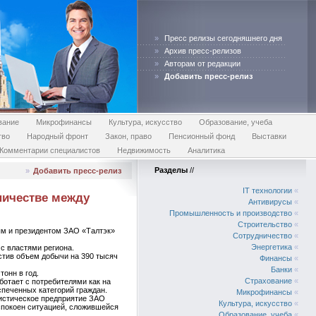
»
Пресс релизы сегодняшнего дня
»
Архив пресс-релизов
»
Авторам от редакции
»
Добавить пресс-релиз
вание
Микрофинансы
Культура, искусство
Образование, учеба
тво
Народный фронт
Закон, право
Пенсионный фонд
Выставки
Комментарии специалистов
Недвижимость
Аналитика
Разделы
//
»
Добавить пресс-релиз
IT технологии
«
ничестве между
Антивирусы
«
Промышленность и производство
«
Строительство
«
м и президентом ЗАО «Талтэк»
Сотрудничество
«
Энергетика
«
с властями региона.
стив объем добычи на 390 тысяч
Финансы
«
Банки
«
онн в год.
Страхование
«
ботает с потребителями как на
спеченных категорий граждан.
Микрофинансы
«
гистическое предприятие ЗАО
Культура, искусство
«
спокоен ситуацией, сложившейся
Образование, учеба
«