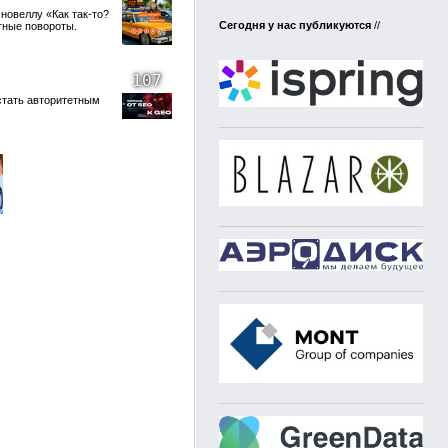
новеллу «Как так-то?
Сегодня у нас публикуются
//
тные повороты.
107
стать авторитетным