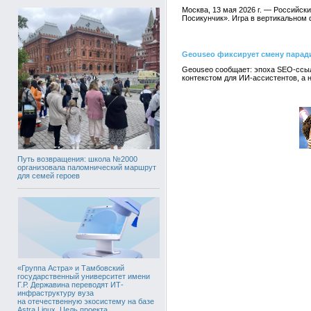
Москва, 13 мая 2026 г. — Российски
Посикунчик». Игра в вертикальном
Geouseo фиксирует смену парад
Geouseo сообщает: эпоха SEO-ссыл
контекстом для ИИ-ассистентов, а н
Путь возвращения: школа №2000
организовала паломнический маршрут
для семей героев
«Группа Астра» и Тамбовский
государственный университет имени
Г.Р. Державина переводят ИТ-
инфраструктуру вуза
на отечественную экосистему на базе
Astra Linux. Цель проекта,