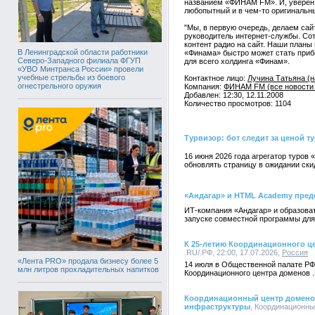
названием «ФИНАМ FM». И, уверен,
любопытный и в чем-то оригинальн
"Мы, в первую очередь, делаем сай
руководитель интернет-службы. Сот
контент радио на сайт. Наши планы
В Ленинградской области работники
«Финама» быстро может стать приб
Северо-Западного филиала ФГУП
для всего холдинга «Финам».
«УВО Минтранса России» провели
учебные стрельбы из боевого
Контактное лицо:
Лучина Татьяна (н
огнестрельного оружия
Компания:
ФИНАМ FM (все новости 
Добавлен: 12:30, 12.11.2008
Количество просмотров: 1104
Турвизор: бот следит за ценой т
16 июня 2026 года агрегатор туров
обновлять страницу в ожидании ски
«Андагар» и HTML Academy пред
ИТ-компания «Андагар» и образова
запуске совместной программы для
К 25-летию Координационного ц
.RU/.РФ, 22:00, 17.07.2026,
Россия
«Лента PRO» продала бизнесу более 5
14 июля в Общественной палате РФ
млн литров прохладительных напитков
Координационного центра доменов .
Координационный центр доменов
инфраструктуры
, Координационный