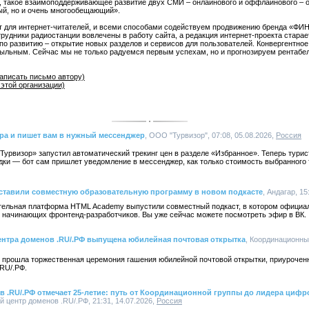
 такое взаимоподдерживающее развитие двух СМИ – онлайнового и оффлайнового – о
ый, но и очень многообещающий».
т для интернет-читателей, и всеми способами содействуем продвижению бренда «ФИН
рудники радиостанции вовлечены в работу сайта, а редакция интернет-проекта стара
 по развитию – открытие новых разделов и сервисов для пользователей. Конвергентно
ыльным. Сейчас мы не только радуемся первым успехам, но и прогнозируем рентабел
аписать письмо автору)
этой организации)
ура и пишет вам в нужный мессенджер
, ООО "Турвизор", 07:08, 05.08.2026,
Россия
 «Турвизор» запустил автоматический трекинг цен в разделе «Избранное». Теперь тури
дки — бот сам пришлет уведомление в мессенджер, как только стоимость выбранного 
ставили совместную образовательную программу в новом подкасте
, Андагар, 15
тельная платформа HTML Academy выпустили совместный подкаст, в котором официал
 начинающих фронтенд-разработчиков. Вы уже сейчас можете посмотреть эфир в ВК.
ентра доменов .RU/.РФ выпущена юбилейная почтовая открытка
, Координационны
 прошла торжественная церемония гашения юбилейной почтовой открытки, приуроченн
RU/.РФ.
 .RU/.РФ отмечает 25-летие: путь от Координационной группы до лидера циф
 центр доменов .RU/.РФ, 21:31, 14.07.2026,
Россия