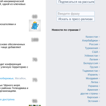
мной некоммерческой
Ф, одной из ключевых
68
искателями и
Новости по странам
//
Казахстан
«
100
Азербайджан
«
основе обезличенных
Россия
«
и чаще добавляют
Туркмения
«
США
«
Узбекистан
«
76
Латвия
«
Белоруссия
«
одит конференция
 уличную территорию с
Грузия
«
Таджикистан
«
Израиль
«
побережье
, МегаФон,
Молдавия
«
75
Литва
«
ье Чёрного моря.
Украина
«
 районах Геленджика и
Армения
«
организациям.
другие страны
«
Киргизия
«
же доступна
96
Эстония
«