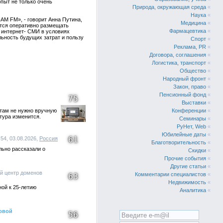
пыт не только очень
Природа, окружающая среда
«
Наука
«
АМ FM», - говорит Анна Путина,
Медицина
«
ется оперативно размещать
Фармацевтика
«
е интернет- СМИ в условиях
ьность будущих затрат и пользу
Спорт
«
Реклама, PR
«
Договора, соглашения
«
Логистика, транспорт
«
Общество
«
Народный фронт
«
Закон, право
«
Пенсионный фонд
«
75
Выставки
«
стам не нужно вручную
Конференции
«
тура изменится.
Семинары
«
РуНет, Web
«
Юбилейные даты
«
61
:54, 03.08.2026,
Россия
Благотворительность
«
ьно рассказали о
Скидки
«
Прочие события
«
Другие статьи
«
й центр доменов
Комментарии специалистов
«
63
Недвижимость
«
ой к 25-летию
Аналитика
«
ровой
56