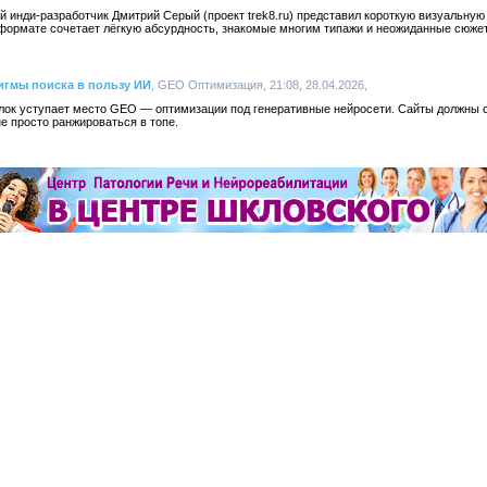
й инди-разработчик Дмитрий Серый (проект trek8.ru) представил короткую визуальную 
 формате сочетает лёгкую абсурдность, знакомые многим типажи и неожиданные сюже
игмы поиска в пользу ИИ
, GEO Оптимизация, 21:08, 28.04.2026,
ок уступает место GEO — оптимизации под генеративные нейросети. Сайты должны 
е просто ранжироваться в топе.