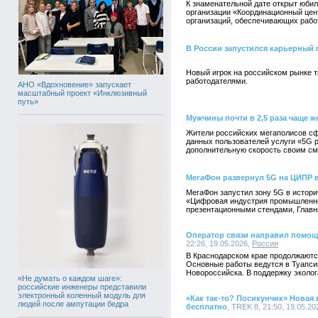
К знаменательной дате открыт юбил
организации «Координационный цен
организаций, обеспечивающих работ
В России запустился карьерный 
Новый игрок на российском рынке 
работодателями.
АНО «Вдохновение» запускает
масштабный проект «Инклюзивный
путь»
Мужчины почти в 2,5 раза чаще 
Жители российских мегаполисов сф
данных пользователей услуги «5G 
дополнительную скорость своим с
МегаФон развернул 5G на ЦИПР 
МегаФон запустил зону 5G в истор
«Цифровая индустрия промышленной
презентационными стендами, Главн
Оператор связи направил помощ
22:26, 19.05.2026,
Россия
В Краснодарском крае продолжаются
Основные работы ведутся в Туапси
Новороссийска. В поддержку эколо
«Не думать о каждом шаге»:
российские инженеры представили
электронный коленный модуль для
«Как так-то? Посикунчик» Новая
людей после ампутации бедра
бесплатно
, TREK 8, 21:50, 19.05.20