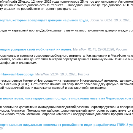
ейный сайт 25кц.рф 12 июля 2026 года исполнилось 25 лет со дня основания Автоно
тр национального домена сети Интернет» — Координационного центра доменов .RU/.Р
у и развитие российского интернет-пространства.
портал, который возвращает доверие на рынок труда
, Jobun.ru, 06:51, 29.06.2026,
труда — карьерный портал Джобун делает ставку на восстановление доверия между со
женщин ускоряют свой мобильный интернет
, МегаФон, 01:43, 29.06.2026,
Россия
ормировали тренд на ускорение мобильного интернета. Как выяснили в МегаФоне на 
режим», основными ценителями быстрой передачи данных стали мужчины. Именно он
мартфонам и планшетам.
в Нижнем Новгороде
, МегаФон, 22:34, 19.05.2026,
Россия
ическом центре Нижнего Новгорода — на территории Нижегородской ярмарки, где прох
 России» (ЦИПР). Сеть пятого поколения покрывает всю площадку форума, включая
ый ярмарочный дом и павильоны деловой и выставочной программы.
ь волонтерам, ликвидирующим последствия разлива мазута на Черноморском 
 работы по доочистки и ликвидации последствий разлива нефтепродуктов на побереж
нском, Анапском, Темрюкском районах, дополнительный мониторинг осуществляется в
гам и волонтёрам МегаФон направил комплекты оборудования для связи профильным 
 вертикальная визуальная новелла от российского инди-разработчика TREK 8 у
26,