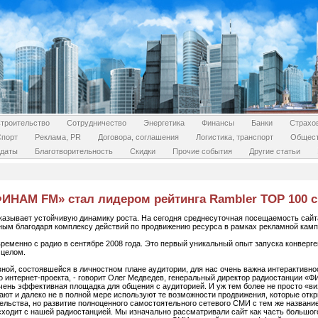
троительство
Сотрудничество
Энергетика
Финансы
Банки
Страхо
Спорт
Реклама, PR
Договора, соглашения
Логистика, транспорт
Общес
даты
Благотворительность
Скидки
Прочие события
Другие статьи
ИНАМ FM» стал лидером рейтинга Rambler TOP 100 с
оказывает устойчивую динамику роста. На сегодня среднесуточная посещаемость са
жным благодаря комплексу действий по продвижению ресурса в рамках рекламной камп
менно с радио в сентябре 2008 года. Это первый уникальный опыт запуска конверге
 целом.
ой, состоявшейся в личностном плане аудитории, для нас очень важна интерактивност
 интернет-проекта, - говорит Олег Медведев, генеральный директор радиостанции «
очень эффективная площадка для общения с аудиторией. И уж тем более не просто «виз
т и далеко не в полной мере используют те возможности продвижения, которые отк
тельства, но развитие полноценного самостоятельного сетевого СМИ с тем же назван
исходит с нашей радиостанцией. Мы изначально рассматривали сайт как часть большо