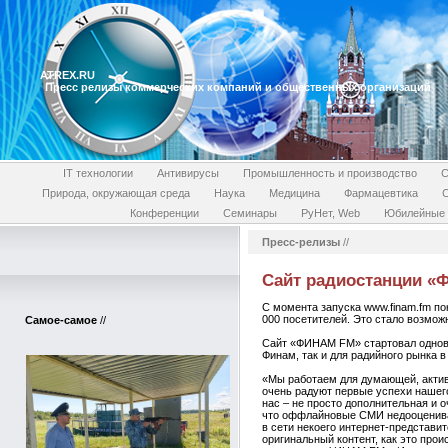
ATREX.RU
Пресс релизы коммерческих компаний и общественных организаций
IT технологии
Антивирусы
Промышленность и производство
С
Природа, окружающая среда
Наука
Медицина
Фармацевтика
Конференции
Семинары
РуНет, Web
Юбилейные 
Пресс-релизы
//
Сайт радиостанции «Ф
С момента запуска www.finam.fm п
000 посетителей. Это стало возмо
Самое-самое
//
Сайт «ФИНАМ FM» стартовал одновре
Финам, так и для радийного рынка в
«Мы работаем для думающей, активн
очень радуют первые успехи нашего
нас – не просто дополнительная и 
что оффлайновые СМИ недооцениваю
в сети некоего интернет-представи
оригинальный контент, как это про