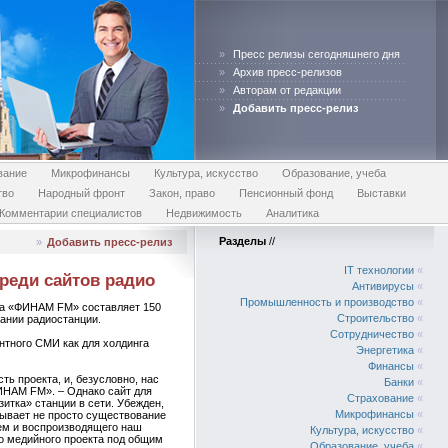
»
Пресс релизы сегодняшнего дня
»
Архив пресс-релизов
»
Авторам от редакции
»
Добавить пресс-релиз
вание
Микрофинансы
Культура, искусство
Образование, учеба
тво
Народный фронт
Закон, право
Пенсионный фонд
Выставки
Комментарии специалистов
Недвижимость
Аналитика
Разделы
//
»
Добавить пресс-релиз
IT технологии
«
реди сайтов радио
Антивирусы
«
Промышленность и производство
«
йта «ФИНАМ FM» составляет 150
Строительство
«
ании радиостанции.
Сотрудничество
«
нтного СМИ как для холдинга
Энергетика
«
Финансы
«
ь проекта, и, безусловно, нас
Банки
«
ФИНАМ FM». – Однако сайт для
Страхование
«
итка» станции в сети. Убежден,
Микрофинансы
«
рывает не просто существование
ием и воспроизводящего наш
Культура, искусство
«
го медийного проекта под общим
Образование, учеба
«