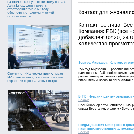
на отечественную экосистему на базе
Astra Linux. Цель проекта,
стартовавшего в 2023 году, —
Контакт для журналис
обеспечение технологической
независимости
Контактное лицо:
Бес
Компания:
РБК (все н
Добавлен: 02:20, 24.0
Количество просмотро
Зумруд Мирзаева - блогер, спо
Зумруд Мирзаева — российская без
самопиаром. Даёт себе следующую х
Quorum от «Наносемантики»: новая
размещении рекламных публикаций 
ИИ-платформа для автоматической
пиарщиками, которые признаются в
обработки корпоративных встреч
В ТК «Невский центр» открылся 
Россия
Новый корнер сети напитков PIMS р
улицы Восстания, рядом с «Золотым
Подразделения Сибирского фили
памятных мероприятиях, посвя
Россия