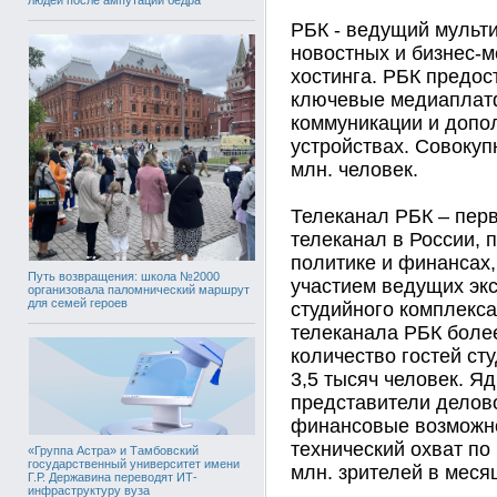
РБК - ведущий мульт
новостных и бизнес-м
хостинга. РБК предо
ключевые медиаплатф
коммуникации и допо
устройствах. Совокуп
млн. человек.
Телеканал РБК – пер
телеканал в России, 
политике и финансах
Путь возвращения: школа №2000
участием ведущих экс
организовала паломнический маршрут
для семей героев
студийного комплекса
телеканала РБК более
количество гостей ст
3,5 тысяч человек. Я
представители делов
финансовые возможнос
технический охват по 
«Группа Астра» и Тамбовский
государственный университет имени
млн. зрителей в месяц
Г.Р. Державина переводят ИТ-
инфраструктуру вуза
__________________