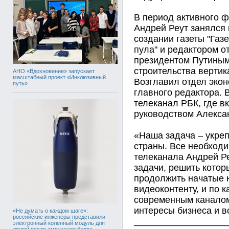
В период активного ф
Андрей Реут занялся 
создании газеты "Газ
пула" и редактором о
президентом Путиным
строительства вертик
АНО «Вдохновение» запускает
масштабный проект «Инклюзивный
Возглавил отдел экон
путь»
главного редактора. 
телеканал РБК, где 
руководством Алекса
«Наша задача – укреп
страны. Все необходи
телеканала Андрей Р
задачи, решить котор
продолжить начатые 
видеоконтенту, и по 
современным каналом
интересы бизнеса и в
«Не думать о каждом шаге»:
российские инженеры представили
__________________
электронный коленный модуль для
людей после ампутации бедра