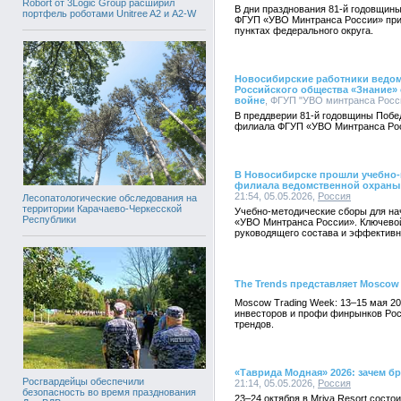
Robort от 3Logic Group расширил
В дни празднования 81-й годовщин
портфель роботами Unitree A2 и A2-W
ФГУП «УВО Минтранса России» прин
пунктах федерального округа.
Новосибирские работники ведом
Российского общества «Знание»
войне
, ФГУП "УВО минтранса России
В преддверии 81-й годовщины Побе
филиала ФГУП «УВО Минтранса Рос
В Новосибирске прошли учебно-
филиала ведомственной охраны
21:54, 05.05.2026,
Россия
Лесопатологические обследования на
территории Карачаево-Черкесской
Учебно-методические сборы для на
Республики
«УВО Минтранса России». Ключево
руководящего состава и эффективн
The Trends представляет Moscow
Moscow Trading Week: 13–15 мая 20
инвесторов и профи финрынков Рос
трендов.
«Таврида Модная» 2026: зачем бр
Росгвардейцы обеспечили
21:14, 05.05.2026,
Россия
безопасность во время празднования
23–24 октября в Mriya Resort сост