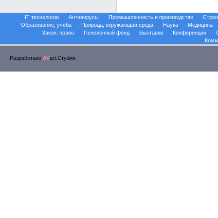
IT технологии
Антивирусы
Промышленность и производство
Строи
Образование, учеба
Природа, окружающая среда
Наука
Медицина
Закон, право
Пенсионный фонд
Выставки
Конференции
Комм
Разработано
AV
art.Стуdия