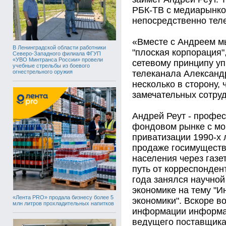
РБК-ТВ с медиа­рынк
непосредственно тел
«Вместе с Андреем м
В Ленинградской области работники
"плоская корпорация"
Северо-Западного филиала ФГУП
«УВО Минтранса России» провели
сетевому принципу уп
учебные стрельбы из боевого
огнестрельного оружия
телеканала Александ
несколько в сторону,
замечательных сотруд
Андрей Реут - профес
фондовом рынке с мо
приватизации 1990-х 
продаже госимуществ
населения через газе
путь от корреспонден
года занялся научной
экономике на тему "
«Лента PRO» продала бизнесу более 5
экономики". Вскоре в
млн литров прохладительных напитков
информации информац
ведущего поставщика 