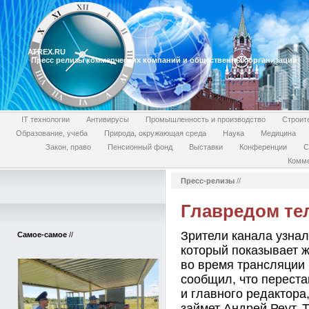
ATREX.RU
Пресс релизы коммерческих компаний и общественных организаций
IT технологии
Антивирусы
Промышленность и производство
Строит
Образование, учеба
Природа, окружающая среда
Наука
Медицина
Закон, право
Пенсионный фонд
Выставки
Конференции
С
Комме
Пресс-релизы
//
Главредом тел
Зрители канала узнал
Самое-самое
//
который показывает ж
во время трансляции
сообщил, что перест
и главного редактора
займет Андрей Реут.