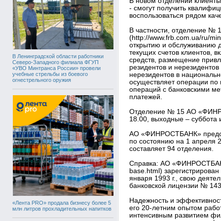
В новом отделении клиенты
- смогут получить квалифи
воспользоваться рядом кач
В частности, отделение 
(http://www.frb.com.ua/ru/m
открытию и обслуживанию д
текущих счетов клиентов, 
В Ленинградской области работники
средств, размещение привл
Северо-Западного филиала ФГУП
резидентов и нерезидентов 
«УВО Минтранса России» провели
учебные стрельбы из боевого
нерезидентов в национальн
огнестрельного оружия
осуществляет операции по 
операций с банковскими м
платежей.
Отделение № 15 АО «ФИНРО
18.00, выходные – суббота 
АО «ФИНРОСТБАНК» предста
по состоянию на 1 апреля 2
составляет 94 отделения.
Справка: АО «ФИНРОСТБАНК»
base.html) зарегистрирова
января 1993 г., свою деяте
банковской лицензии № 143 
Надежность и эффективно
«Лента PRO» продала бизнесу более 5
его 20-летним опытом рабо
млн литров прохладительных напитков
интенсивным развитием фил