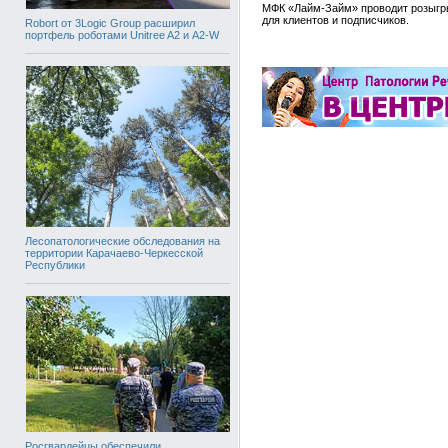
МФК «Лайм-Займ» проводит розыгр
для клиентов и подписчиков.
Robort от 3Logic Group расширил
портфель роботами Unitree A2 и A2-W
Лесопатологические обследования на
территории Карачаево-Черкесской
Республики
Росгвардейцы обеспечили