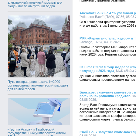
принятой стратегии развития.
электронный коленный модуль для
людей после ампутации бедра
Абсолют Банк на 47% увеличил 
"Абсолют Банк" (ПАО), 07:36, 05.08
ООО "Абсолют факторинг" укрепил 
итогам работы за 1 полугодие 2026 
МКК «Каранга» стала лидером в 
Caranga, 16:34, 03.08.2026,
Онлайн-платформа МКК «Каранга» 
выдаче займов под залог паспорта 
июля 2026 года. Рейтинг сформиро
ГК Lime Credit Group подвела ит
полугодие 2026 года
, МФК «Лайм-З
Данная инициатива является долгос
финансовым просвещением на протя
Путь возвращения: школа №2000
организовала паломнический маршрут
для семей героев
Банки.ру: снижение ключевой ст
рефинансированию кредитов
, Ф
03.08.2026,
За год Банк России уменьшил ключе
вслед за ней начали снижаться ста
сокращения интереса в III–IV квар
интерес заемщиков к рефинансиров
финансового маркетплейса Банки.р
«Группа Астра» и Тамбовский
Свой Банк запустил white-label 
государственный университет имени
03.08.2026,