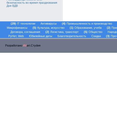
безопасность во время празднования
Дня ВДВ
29
IT технологии
Антивирусы
4
Промышленность и производство
Микрофинансы
5
Культура, искусство
1
Образование, учеба
2
При
Договора, соглашения
2
Логистика, транспорт
5
Общество
Народ
РуНет, Web
Юбилейные даты
Благотворительность
Скидки
3
Проч
Разработано
AV
art.Стуdия