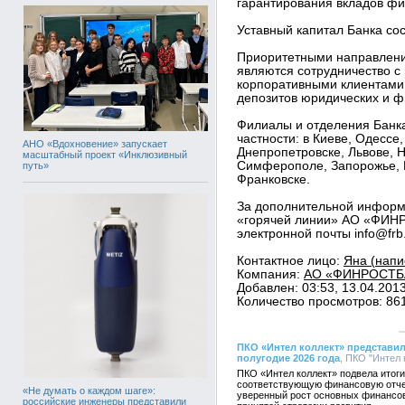
гарантирования вкладов физ
Уставный капитал Банка со
Приоритетными направлени
являются сотрудничество с
корпоративными клиентами,
депозитов юридических и ф
Филиалы и отделения Банка
частности: в Киеве, Одессе,
АНО «Вдохновение» запускает
Днепропетровске, Львове, 
масштабный проект «Инклюзивный
Симферополе, Запорожье, К
путь»
Франковске.
За дополнительной информ
«горячей линии» АО «ФИНР
электронной почты info@frb
Контактное лицо:
Яна (напи
Компания:
АО «ФИНРОСТБАН
Добавлен: 03:53, 13.04.201
Количество просмотров: 86
ПКО «Интел коллект» представил
полугодие 2026 года
, ПКО "Интел 
ПКО «Интел коллект» подвела итоги
соответствующую финансовую отче
«Не думать о каждом шаге»:
уверенный рост основных финансов
российские инженеры представили