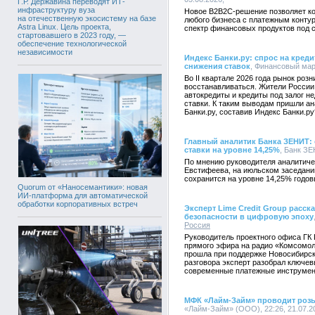
Г.Р. Державина переводят ИТ-
инфраструктуру вуза
Новое B2B2C-решение позволяет ко
на отечественную экосистему на базе
любого бизнеса с платежным конту
Astra Linux. Цель проекта,
спектр финансовых продуктов под 
стартовавшего в 2023 году, —
обеспечение технологической
независимости
Индекс Банки.ру: спрос на креди
снижения ставок
, Финансовый марк
Во II квартале 2026 года рынок роз
восстанавливаться. Жители России 
автокредиты и кредиты под залог 
ставки. К таким выводам пришли а
Банки.ру, составив Индекс Банки.ру
Главный аналитик Банка ЗЕНИТ:
ставки на уровне 14,25%
, Банк ЗЕ
По мнению руководителя аналитич
Евстифеева, на июльском заседани
сохранится на уровне 14,25% годов
Quorum от «Наносемантики»: новая
ИИ-платформа для автоматической
обработки корпоративных встреч
Эксперт Lime Credit Group расс
безопасности в цифровую эпоху
Россия
Руководитель проектного офиса ГК 
прямого эфира на радио «Комсомол
прошла при поддержке Новосибирск
разговора эксперт разобрал ключе
современные платежные инструмен
МФК «Лайм-Займ» проводит роз
«Лайм-Займ» (ООО), 22:26, 21.07.2