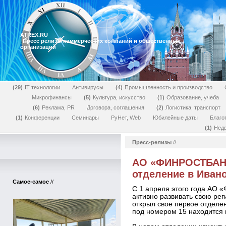
ATREX.RU
Пресс релизы коммерческих компаний и общественных
организаций
29
IT технологии
Антивирусы
4
Промышленность и производство
Микрофинансы
5
Культура, искусство
1
Образование, учеба
6
Реклама, PR
Договора, соглашения
2
Логистика, транспорт
1
Конференции
Семинары
РуНет, Web
Юбилейные даты
Благо
1
Нед
Пресс-релизы
//
АО «ФИНРОСТБАНК
отделение в Иван
Самое-самое
//
С 1 апреля этого года АО
активно развивать свою ре
открыл свое первое отделе
под номером 15 находится п