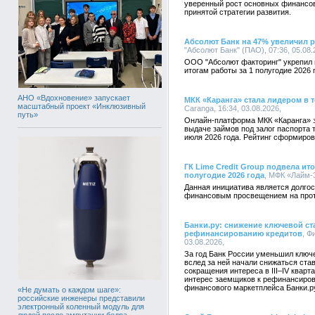
уверенный рост основных финансов
принятой стратегии развития.
Абсолют Банк на 47% увеличил 
"Абсолют Банк" (ПАО), 07:36, 05.08
ООО "Абсолют факторинг" укрепил 
итогам работы за 1 полугодие 2026 
АНО «Вдохновение» запускает
МКК «Каранга» стала лидером в 
масштабный проект «Инклюзивный
Caranga, 16:34, 03.08.2026,
путь»
Онлайн-платформа МКК «Каранга» 
выдаче займов под залог паспорта 
июля 2026 года. Рейтинг сформиро
ГК Lime Credit Group подвела ит
полугодие 2026 года
, МФК «Лайм-З
Данная инициатива является долгос
финансовым просвещением на протя
Банки.ру: снижение ключевой ст
рефинансированию кредитов
, Ф
03.08.2026,
За год Банк России уменьшил ключе
вслед за ней начали снижаться ста
сокращения интереса в III–IV квар
интерес заемщиков к рефинансиров
финансового маркетплейса Банки.р
«Не думать о каждом шаге»:
российские инженеры представили
электронный коленный модуль для
людей после ампутации бедра