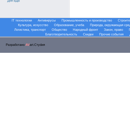
Дня ВДВ
IT технологии
Антивирусы
Промышленность и производство
Строите
Культура, искусство
Образование, учеба
Природа, окружающая сре
Логистика, транспорт
Общество
Народный фронт
Закон, право
Благотворительность
Скидки
Прочие события
Разработано
AV
art.Стуdия