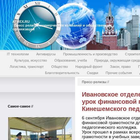
ATREX.RU
Пресс релизы коммерческих компаний и общественных
организаций
IT технологии
Антивирусы
Промышленность и производство
Строител
Культура, искусство
Образование, учеба
Природа, окружающая сред
Логистика, транспорт
Общество
Народный фронт
Закон, право
П
Благотворительность
Скидки
Прочие события
Пресс-релизы
//
Ивановское отдел
урок финансовой 
Самое-самое
//
Кинешемского пе
6 сентября Ивановское отд
финансовой грамотности д
педагогического колледжа.
Урок прошел в рамках всер
грамотности в учебных зав