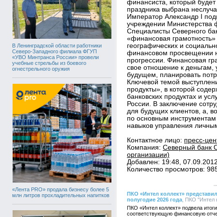
финансиста, который будет 
праздника выбрана неслуча
Император Александр I по
учреждении Министерства 
Специалисты Северного бан
«финансовая грамотность» 
географических и социальн
В Ленинградской области работники
Северо-Западного филиала ФГУП
финансовом просвещении н
«УВО Минтранса России» провели
прогрессии. Финансовая гр
учебные стрельбы из боевого
свое отношение к деньгам, 
огнестрельного оружия
будущем, планировать потр
Ключевой темой выступлени
продукты», в которой сод
банковских продуктах и усл
России. В заключение сотр
для будущих клиентов, а, в
по основным инструментам
навыков управления личны
Контактное лицо:
пресс-цен
Компания:
Северный банк О
организации)
Добавлен: 19:48, 07.09.201
Количество просмотров: 98
«Лента PRO» продала бизнесу более 5
ПКО «Интел коллект» представил
млн литров прохладительных напитков
полугодие 2026 года
, ПКО "Интел 
ПКО «Интел коллект» подвела итоги
соответствующую финансовую отче