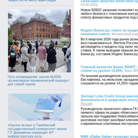
Свой Банк запустил white-label 
03.08.2026,
Новое B2B2C-решение позволяет ко
любого бизнеса с платежным конту
спектр финансовых продуктов под 
Индекс Банки.ру: спрос на креди
снижения ставок
, Финансовый марк
Во II квартале 2026 года рынок роз
восстанавливаться. Жители России 
автокредиты и кредиты под залог 
ставки. К таким выводам пришли а
Банки.ру, составив Индекс Банки.ру
Главный аналитик Банка ЗЕНИТ:
ставки на уровне 14,25%
, Банк ЗЕ
По мнению руководителя аналитич
Путь возвращения: школа №2000
Евстифеева, на июльском заседани
организовала паломнический маршрут
сохранится на уровне 14,25% годов
для семей героев
Эксперт Lime Credit Group расс
безопасности в цифровую эпоху
Россия
Руководитель проектного офиса ГК 
прямого эфира на радио «Комсомол
прошла при поддержке Новосибирск
разговора эксперт разобрал ключе
современные платежные инструмен
«Группа Астра» и Тамбовский
государственный университет имени
Г.Р. Державина переводят ИТ-
инфраструктуру вуза
МФК «Лайм-Займ» проводит роз