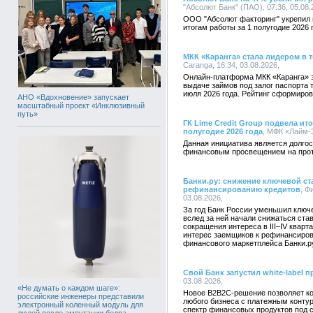
"Абсолют Банк" (ПАО), 07:36, 05.08
ООО "Абсолют факторинг" укрепил 
итогам работы за 1 полугодие 2026 
МКК «Каранга» стала лидером в 
Caranga, 16:34, 03.08.2026,
Онлайн-платформа МКК «Каранга» 
выдаче займов под залог паспорта 
июля 2026 года. Рейтинг сформиро
АНО «Вдохновение» запускает
масштабный проект «Инклюзивный
путь»
ГК Lime Credit Group подвела ит
полугодие 2026 года
, МФК «Лайм-З
Данная инициатива является долгос
финансовым просвещением на протя
Банки.ру: снижение ключевой ст
рефинансированию кредитов
, Ф
03.08.2026,
За год Банк России уменьшил ключе
вслед за ней начали снижаться ста
сокращения интереса в III–IV квар
интерес заемщиков к рефинансиров
финансового маркетплейса Банки.р
Свой Банк запустил white-label 
03.08.2026,
«Не думать о каждом шаге»:
Новое B2B2C-решение позволяет ко
российские инженеры представили
любого бизнеса с платежным конту
электронный коленный модуль для
спектр финансовых продуктов под 
людей после ампутации бедра