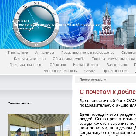
ATREX.RU
Пресс релизы коммерческих компаний и общественных
организаций
IT технологии
Антивирусы
Промышленность и производство
Строител
Культура, искусство
Образование, учеба
Природа, окружающая сред
Логистика, транспорт
Общество
Народный фронт
Закон, право
П
Благотворительность
Скидки
Прочие события
Пресс-релизы
//
С почетом к добле
Дальневосточный банк ОАО
Самое-самое
//
поздравительную акцию для
День победы - это праздник
людей. Свою признательнос
всегда хочется выразить н
пожеланиями, но и делом. 
социальную ответственност