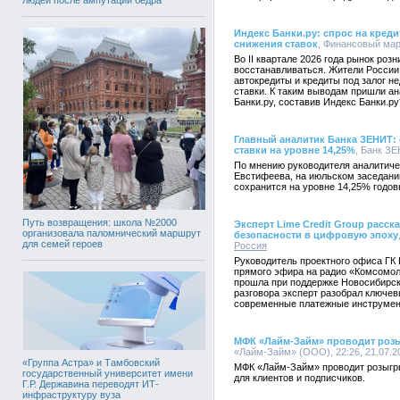
Индекс Банки.ру: спрос на креди
снижения ставок
, Финансовый марк
Во II квартале 2026 года рынок роз
восстанавливаться. Жители России 
автокредиты и кредиты под залог 
ставки. К таким выводам пришли а
Банки.ру, составив Индекс Банки.ру
Главный аналитик Банка ЗЕНИТ:
ставки на уровне 14,25%
, Банк ЗЕ
По мнению руководителя аналитич
Евстифеева, на июльском заседани
сохранится на уровне 14,25% годов
Путь возвращения: школа №2000
Эксперт Lime Credit Group расс
организовала паломнический маршрут
безопасности в цифровую эпоху
для семей героев
Россия
Руководитель проектного офиса ГК 
прямого эфира на радио «Комсомол
прошла при поддержке Новосибирск
разговора эксперт разобрал ключе
современные платежные инструмен
МФК «Лайм-Займ» проводит роз
«Лайм-Займ» (ООО), 22:26, 21.07.2
«Группа Астра» и Тамбовский
МФК «Лайм-Займ» проводит розыгр
государственный университет имени
для клиентов и подписчиков.
Г.Р. Державина переводят ИТ-
инфраструктуру вуза