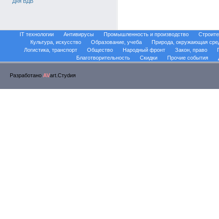
Дня ВДВ
IT технологии
Антивирусы
Промышленность и производство
Строите
Культура, искусство
Образование, учеба
Природа, окружающая сре
Логистика, транспорт
Общество
Народный фронт
Закон, право
Благотворительность
Скидки
Прочие события
Разработано
AV
art.Стуdия