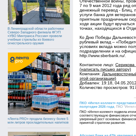
Отечественной войны, пров
7 по 9 мая 2012 года ряд о
денежный перевод - Блиц, 
услуги банка для ветерано
приятным праздничным сюр
ходе акции будут вручаться
точках, находящихся в Отд
В Ленинградской области работники
Северо-Западного филиала ФГУП
«УВО Минтранса России» провели
Ко Дню Победы Дальневост
учебные стрельбы из боевого
рублевый вклад – «Победи
огнестрельного оружия
условиях вклада можно пол
подразделении и на офици
http://www.sberbank.ru/.
Контактное лицо:
Серикова 
(написать письмо автору)
Компания:
Дальневосточный
этой организации)
Добавлен: 19:18, 04.05.201
Количество просмотров: 91
ПКО «Интел коллект» представил
полугодие 2026 года
, ПКО "Интел 
ПКО «Интел коллект» подвела итоги
соответствующую финансовую отче
«Лента PRO» продала бизнесу более 5
уверенный рост основных финансов
млн литров прохладительных напитков
принятой стратегии развития.
Абсолют Банк на 47% увеличил 