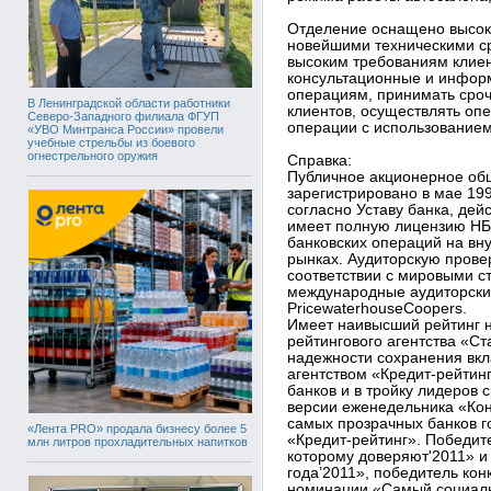
Отделение оснащено высок
новейшими техническими с
высоким требованиям клиен
консультационные и инфор
операциям, принимать сроч
В Ленинградской области работники
клиентов, осуществлять оп
Северо-Западного филиала ФГУП
операции с использованием
«УВО Минтранса России» провели
учебные стрельбы из боевого
огнестрельного оружия
Справка:
Публичное акционерное об
зарегистрировано в мае 199
согласно Уставу банка, де
имеет полную лицензию НБУ
банковских операций на в
рынках. Аудиторскую прове
соответствии с мировыми 
международные аудиторские
PricewaterhouseCoopers.
Имеет наивысший рейтинг н
рейтингового агентства «Ст
надежности сохранения вк
агентством «Кредит-рейтинг
банков и в тройку лидеров 
версии еженедельника «Кон
самых прозрачных банков г
«Лента PRO» продала бизнесу более 5
«Кредит-рейтинг». Победите
млн литров прохладительных напитков
которому доверяют'2011» и 
года’2011», победитель конк
номинации «Самый социаль