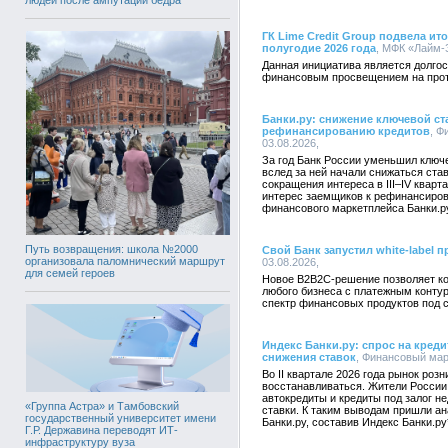
ГК Lime Credit Group подвела ит
полугодие 2026 года
, МФК «Лайм-З
Данная инициатива является долгос
финансовым просвещением на протя
Банки.ру: снижение ключевой ст
рефинансированию кредитов
, Ф
03.08.2026,
За год Банк России уменьшил ключе
вслед за ней начали снижаться ста
сокращения интереса в III–IV квар
интерес заемщиков к рефинансиров
финансового маркетплейса Банки.р
Путь возвращения: школа №2000
Свой Банк запустил white-label 
организовала паломнический маршрут
03.08.2026,
для семей героев
Новое B2B2C-решение позволяет ко
любого бизнеса с платежным конту
спектр финансовых продуктов под 
Индекс Банки.ру: спрос на креди
снижения ставок
, Финансовый марк
Во II квартале 2026 года рынок роз
восстанавливаться. Жители России 
автокредиты и кредиты под залог 
«Группа Астра» и Тамбовский
ставки. К таким выводам пришли а
государственный университет имени
Банки.ру, составив Индекс Банки.ру
Г.Р. Державина переводят ИТ-
инфраструктуру вуза