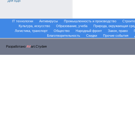
Дня ВДВ
IT технологии
Антивирусы
Промышленность и производство
Строите
Культура, искусство
Образование, учеба
Природа, окружающая сре
Логистика, транспорт
Общество
Народный фронт
Закон, право
Благотворительность
Скидки
Прочие события
Разработано
AV
art.Стуdия