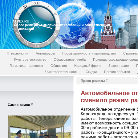
ATREX.RU
Пресс релизы коммерческих компаний и общественных
организаций
IT технологии
Антивирусы
Промышленность и производство
Строител
Культура, искусство
Образование, учеба
Природа, окружающая сред
Логистика, транспорт
Общество
Народный фронт
Закон, право
П
Благотворительность
Скидки
Прочие события
Пресс-релизы
//
Автомобильное от
сменило режим р
Самое-самое
//
Автомобильное отделение б
Кировограде по адресу ул. 
работы. Теперь клиенты ба
имеют возможность осущест
00 в рабочие дни и с 09-00
работы «хрещатицкого» учр
режима работы автосалона,