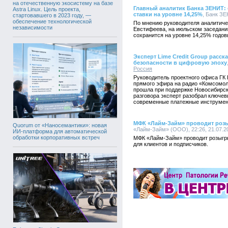
на отечественную экосистему на базе
Главный аналитик Банка ЗЕНИТ:
Astra Linux. Цель проекта,
ставки на уровне 14,25%
, Банк ЗЕ
стартовавшего в 2023 году, —
обеспечение технологической
По мнению руководителя аналитич
независимости
Евстифеева, на июльском заседани
сохранится на уровне 14,25% годов
Эксперт Lime Credit Group расс
безопасности в цифровую эпоху
Россия
Руководитель проектного офиса ГК 
прямого эфира на радио «Комсомол
прошла при поддержке Новосибирск
разговора эксперт разобрал ключе
современные платежные инструмен
МФК «Лайм-Займ» проводит роз
Quorum от «Наносемантики»: новая
«Лайм-Займ» (ООО), 22:26, 21.07.2
ИИ-платформа для автоматической
обработки корпоративных встреч
МФК «Лайм-Займ» проводит розыгр
для клиентов и подписчиков.