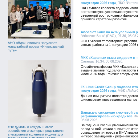
полугодие 2026 года
, ПКО "Интел 
ПКО «Интел коллект» подвела итоги
соответствующую финансовую отче
уверенный рост основных финансов
принятой стратегии развития.
Абсолют Банк на 47% увеличил 
"Абсолют Банк" (ПАО), 07:36, 05.08
ООО "Абсолют факторинг" укрепил 
АНО «Вдохновение» запускает
итогам работы за 1 полугодие 2026 
масштабный проект «Инклюзивный
путь»
МКК «Каранга» стала лидером в 
Caranga, 16:34, 03.08.2026,
Онлайн-платформа МКК «Каранга» 
выдаче займов под залог паспорта 
июля 2026 года. Рейтинг сформиро
ГК Lime Credit Group подвела ит
полугодие 2026 года
, МФК «Лайм-З
Данная инициатива является долгос
финансовым просвещением на протя
Банки.ру: снижение ключевой ст
рефинансированию кредитов
, Ф
03.08.2026,
За год Банк России уменьшил ключе
«Не думать о каждом шаге»:
вслед за ней начали снижаться ста
российские инженеры представили
сокращения интереса в III–IV квар
электронный коленный модуль для
интерес заемщиков к рефинансиров
людей после ампутации бедра