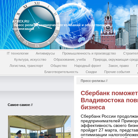
ATREX.RU
Пресс релизы коммерческих компаний и общественных
организаций
IT технологии
Антивирусы
Промышленность и производство
Строител
Культура, искусство
Образование, учеба
Природа, окружающая сред
Логистика, транспорт
Общество
Народный фронт
Закон, право
П
Благотворительность
Скидки
Прочие события
Пресс-релизы
//
Сбербанк поможе
Владивостока по
Самое-самое
//
бизнеса
Сбербанк России продолжа
предпринимателей Приморь
эффективность своего бизн
пройдет 27 марта, предста
оптимизации налогообложе