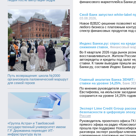
финансового маркетплейса Банки.р
Свой Банк запустил white-label 
03.08.2026,
Новое B2B2C-решение позволяет ко
любого бизнеса с платежным конту
спектр финансовых продуктов под 
Индекс Банки.ру: спрос на креди
снижения ставок
, Финансовый марк
Во II квартале 2026 года рынок роз
восстанавливаться. Жители России 
автокредиты и кредиты под залог 
ставки. К таким выводам пришли а
Банки.ру, составив Индекс Банки.ру
Путь возвращения: школа №2000
организовала паломнический маршрут
Главный аналитик Банка ЗЕНИТ:
для семей героев
ставки на уровне 14,25%
, Банк ЗЕ
По мнению руководителя аналитич
Евстифеева, на июльском заседани
сохранится на уровне 14,25% годов
Эксперт Lime Credit Group расс
безопасности в цифровую эпоху
Россия
Руководитель проектного офиса ГК 
«Группа Астра» и Тамбовский
прямого эфира на радио «Комсомол
государственный университет имени
прошла при поддержке Новосибирск
Г.Р. Державина переводят ИТ-
разговора эксперт разобрал ключе
инфраструктуру вуза
современные платежные инструмен