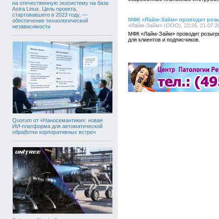
на отечественную экосистему на базе
Astra Linux. Цель проекта,
стартовавшего в 2023 году, —
МФК «Лайм-Займ» проводит роз
обеспечение технологической
«Лайм-Займ» (ООО), 22:26, 21.07.2
независимости
МФК «Лайм-Займ» проводит розыгр
для клиентов и подписчиков.
Quorum от «Наносемантики»: новая
ИИ-платформа для автоматической
обработки корпоративных встреч