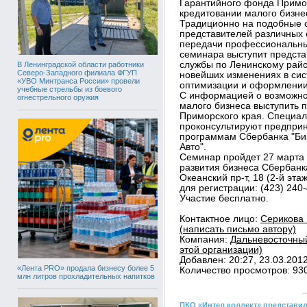
Гарантийного фонда Примо
кредитовании малого бизне
Традиционно на подобные 
представителей различных 
передачи профессиональных
семинара выступит предста
службы по Ленинскому райо
В Ленинградской области работники
Северо-Западного филиала ФГУП
новейших изменениях в сис
«УВО Минтранса России» провели
оптимизации и оформлении 
учебные стрельбы из боевого
С информацией о возможно
огнестрельного оружия
малого бизнеса выступить 
Приморского края. Специал
проконсультируют предпри
программам Сбербанка "Бизн
Авто".
Семинар пройдет 27 марта 2
развития бизнеса Сбербанка
Океанский пр-т, 18 (2-й эта
для регистрации: (423) 240
Участие бесплатно.
Контактное лицо:
Серикова 
(написать письмо автору)
Компания:
Дальневосточный
этой организации)
Добавлен: 20:27, 23.03.201
«Лента PRO» продала бизнесу более 5
Количество просмотров: 93
млн литров прохладительных напитков
ПКО «Интел коллект» представил