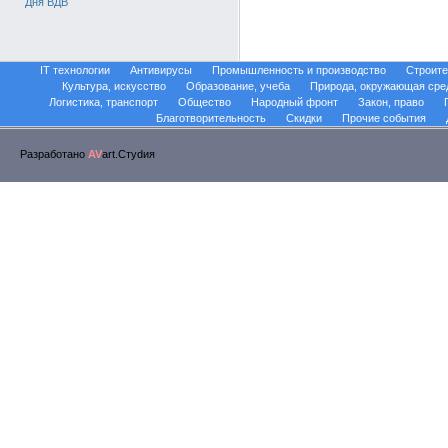
Дня ВДВ
IT технологии
Антивирусы
Промышленность и производство
Строите
Культура, искусство
Образование, учеба
Природа, окружающая сре
Логистика, транспорт
Общество
Народный фронт
Закон, право
Благотворительность
Скидки
Прочие события
Разработано
AV
art.Стуdия