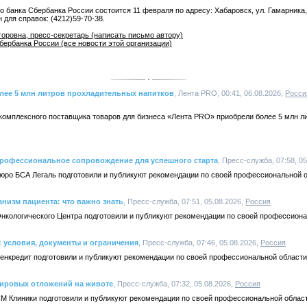
банка Сбербанка России состоится 11 февраля по адресу: Хабаровск, ул. Гамарника, 1
для справок: (4212)59-70-38.
оровна, пресс-секретарь (написать письмо автору)
ербанка России (все новости этой организации)
лее 5 млн литров прохладительных напитков
, Лента PRO, 00:41, 06.08.2026,
Росси
 комплексного поставщика товаров для бизнеса «Лента PRO» приобрели более 5 млн 
 профессиональное сопровождение для успешного старта
, Пресс-служба, 07:58, 0
бюро БСА Легаль подготовили и публикуют рекомендации по своей профессиональной о
низм пациента: что важно знать
, Пресс-служба, 07:51, 05.08.2026,
Россия
Онкологического Центра подготовили и публикуют рекомендации по своей профессиона
: условия, документы и ограничения
, Пресс-служба, 07:46, 05.08.2026,
Россия
Ренкредит подготовили и публикуют рекомендации по своей профессиональной области
жировых отложений на животе
, Пресс-служба, 07:32, 05.08.2026,
Россия
СМ Клиники подготовили и публикуют рекомендации по своей профессиональной област