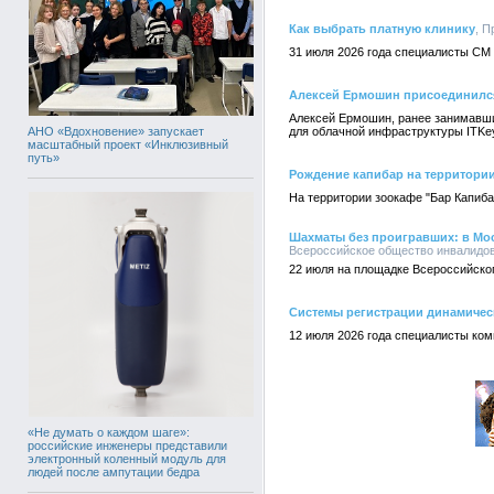
Как выбрать платную клинику
, П
31 июля 2026 года специалисты СМ
Алексей Ермошин присоединился 
Алексей Ермошин, ранее занимавши
АНО «Вдохновение» запускает
для облачной инфраструктуры ITKey
масштабный проект «Инклюзивный
путь»
Рождение капибар на территори
На территории зоокафе "Бар Капиба
Шахматы без проигравших: в Мос
Всероссийское общество инвалидов,
22 июля на площадке Всероссийско
Системы регистрации динамическ
12 июля 2026 года специалисты ко
«Не думать о каждом шаге»:
российские инженеры представили
электронный коленный модуль для
людей после ампутации бедра