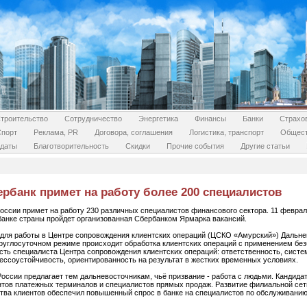
троительство
Сотрудничество
Энергетика
Финансы
Банки
Страхо
Спорт
Реклама, PR
Договора, соглашения
Логистика, транспорт
Общес
даты
Благотворительность
Скидки
Прочие события
Другие статьи
рбанк примет на работу более 200 специалистов
ссии примет на работу 230 различных специалистов финансового сектора. 11 феврал
анке страны пройдет организованная Сбербанком Ярмарка вакансий.
 для работы в Центре сопровождения клиентских операций (ЦСКО «Амурский») Дальне
руглосуточном режиме происходит обработка клиентских операций с применением бе
ость специалиста Центра сопровождения клиентских операций: ответственность, сист
ессоустойчивость, ориентированность на результат в жестких временных условиях.
оссии предлагает тем дальневосточникам, чьё призвание - работа с людьми. Кандидат
нтов платежных терминалов и специалистов прямых продаж. Развитие филиальной сет
ства клиентов обеспечил повышенный спрос в банке на специалистов по обслуживанию