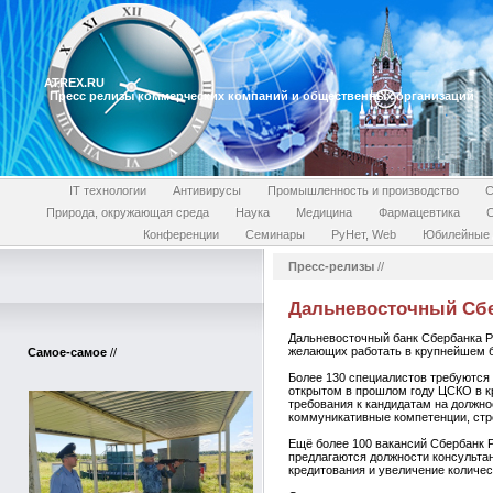
ATREX.RU
Пресс релизы коммерческих компаний и общественных организаций
IT технологии
Антивирусы
Промышленность и производство
С
Природа, окружающая среда
Наука
Медицина
Фармацевтика
Конференции
Семинары
РуНет, Web
Юбилейные 
Пресс-релизы
//
Дальневосточный Сбе
Дальневосточный банк Сбербанка Ро
желающих работать в крупнейшем б
Самое-самое
//
Более 130 специалистов требуются
открытом в прошлом году ЦСКО в к
требования к кандидатам на должн
коммуникативные компетенции, стр
Ещё более 100 вакансий Сбербанк Р
предлагаются должности консульта
кредитования и увеличение количе