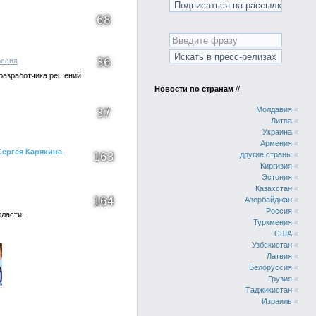
68
36
оссия
 разработчика решений
Новости по странам
//
Молдавия
«
37
Литва
«
Украина
«
Армения
«
Сергея Карякина
,
163
другие страны
«
Киргизия
«
Эстония
«
Казахстан
«
164
Азербайджан
«
Россия
«
бласти.
Туркмения
«
США
«
Узбекистан
«
Латвия
«
Белоруссия
«
Грузия
«
Таджикистан
«
Израиль
«