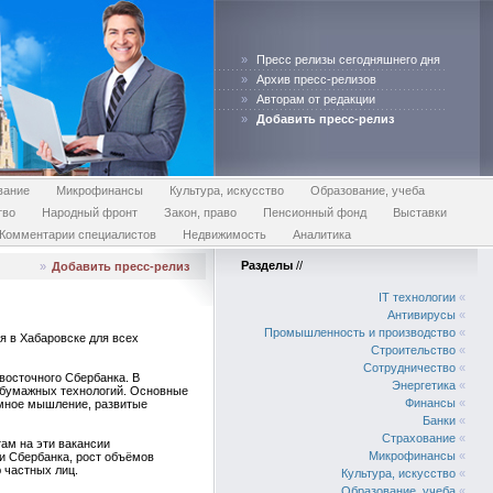
»
Пресс релизы сегодняшнего дня
»
Архив пресс-релизов
»
Авторам от редакции
»
Добавить пресс-релиз
вание
Микрофинансы
Культура, искусство
Образование, учеба
тво
Народный фронт
Закон, право
Пенсионный фонд
Выставки
Комментарии специалистов
Недвижимость
Аналитика
Разделы
//
»
Добавить пресс-релиз
IT технологии
«
Антивирусы
«
Промышленность и производство
«
я в Хабаровске для всех
Строительство
«
Сотрудничество
«
восточного Сбербанка. В
Энергетика
«
збумажных технологий. Основные
Финансы
«
емное мышление, развитые
Банки
«
Страхование
«
ам на эти вакансии
Микрофинансы
«
и Сбербанка, рост объёмов
 частных лиц.
Культура, искусство
«
Образование, учеба
«