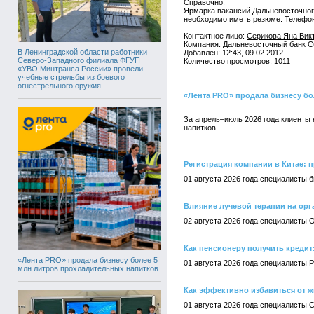
Справочно:
Ярмарка вакансий Дальневосточного 
необходимо иметь резюме. Телефон 
Контактное лицо:
Серикова Яна Викт
Компания:
Дальневосточный банк Сб
В Ленинградской области работники
Добавлен: 12:43, 09.02.2012
Северо-Западного филиала ФГУП
Количество просмотров: 1011
«УВО Минтранса России» провели
учебные стрельбы из боевого
огнестрельного оружия
«Лента PRO» продала бизнесу бо
За апрель–июль 2026 года клиенты
напитков.
Регистрация компании в Китае:
01 августа 2026 года специалисты 
Влияние лучевой терапии на орга
02 августа 2026 года специалисты 
Как пенсионеру получить кредит
«Лента PRO» продала бизнесу более 5
01 августа 2026 года специалисты 
млн литров прохладительных напитков
Как эффективно избавиться от 
01 августа 2026 года специалисты 