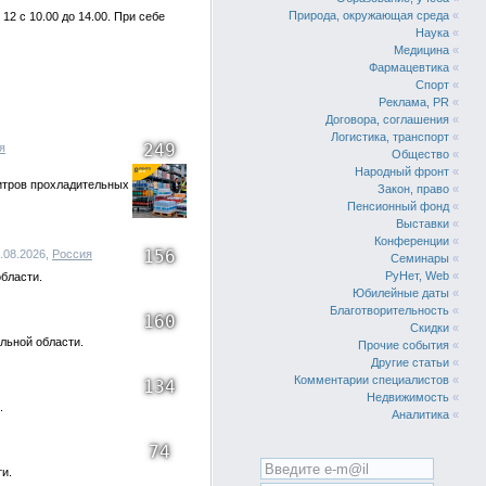
Природа, окружающая среда
«
2 с 10.00 до 14.00. При себе
Наука
«
Медицина
«
Фармацевтика
«
Спорт
«
Реклама, PR
«
Договора, соглашения
«
Логистика, транспорт
«
249
я
Общество
«
Народный фронт
«
литров прохладительных
Закон, право
«
Пенсионный фонд
«
Выставки
«
Конференции
«
156
5.08.2026,
Россия
Семинары
«
РуНет, Web
«
бласти.
Юбилейные даты
«
Благотворительность
«
160
Скидки
«
льной области.
Прочие события
«
Другие статьи
«
Комментарии специалистов
«
134
Недвижимость
«
.
Аналитика
«
74
и.