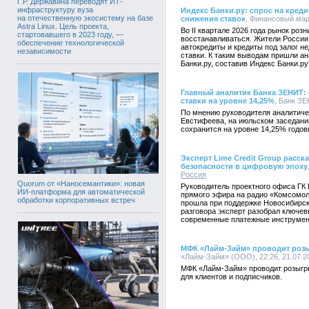
Г.Р. Державина переводят ИТ-
инфраструктуру вуза
Индекс Банки.ру: спрос на креди
на отечественную экосистему на базе
снижения ставок
, Финансовый марк
Astra Linux. Цель проекта,
Во II квартале 2026 года рынок роз
стартовавшего в 2023 году, —
восстанавливаться. Жители России 
обеспечение технологической
автокредиты и кредиты под залог 
независимости
ставки. К таким выводам пришли а
Банки.ру, составив Индекс Банки.ру
Главный аналитик Банка ЗЕНИТ:
ставки на уровне 14,25%
, Банк ЗЕ
По мнению руководителя аналитич
Евстифеева, на июльском заседани
сохранится на уровне 14,25% годов
Эксперт Lime Credit Group расс
безопасности в цифровую эпоху
Россия
Quorum от «Наносемантики»: новая
Руководитель проектного офиса ГК 
ИИ-платформа для автоматической
прямого эфира на радио «Комсомол
обработки корпоративных встреч
прошла при поддержке Новосибирск
разговора эксперт разобрал ключе
современные платежные инструмен
МФК «Лайм-Займ» проводит роз
«Лайм-Займ» (ООО), 22:26, 21.07.2
МФК «Лайм-Займ» проводит розыгр
для клиентов и подписчиков.