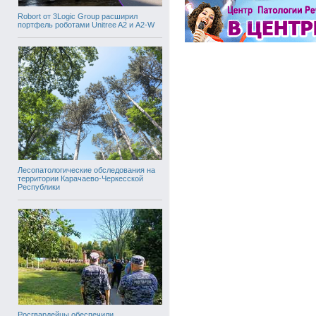
Robort от 3Logic Group расширил
портфель роботами Unitree A2 и A2-W
Лесопатологические обследования на
территории Карачаево-Черкесской
Республики
Росгвардейцы обеспечили