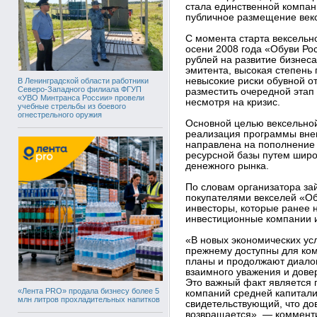
стала единственной компан
публичное размещение векс
С момента старта вексельн
осени 2008 года «Обуви Ро
рублей на развитие бизнес
эмитента, высокая степень 
невысокие риски обувной о
В Ленинградской области работники
Северо-Западного филиала ФГУП
разместить очередной этап 
«УВО Минтранса России» провели
несмотря на кризис.
учебные стрельбы из боевого
огнестрельного оружия
Основной целью вексельно
реализация программы вне
направлена на пополнение
ресурсной базы путем широ
денежного рынка.
По словам организатора за
покупателями векселей «Об
инвесторы, которые ранее 
инвестиционные компании и
«В новых экономических ус
прежнему доступны для ко
планы и продолжают диалог
взаимного уважения и довер
Это важный факт является 
«Лента PRO» продала бизнесу более 5
компаний средней капитали
млн литров прохладительных напитков
свидетельствующий, что до
возвращается», — комменти