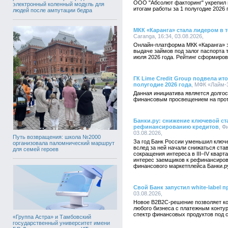
ООО "Абсолют факторинг" укрепил 
электронный коленный модуль для
итогам работы за 1 полугодие 2026 
людей после ампутации бедра
МКК «Каранга» стала лидером в 
Caranga, 16:34, 03.08.2026,
Онлайн-платформа МКК «Каранга» 
выдаче займов под залог паспорта 
июля 2026 года. Рейтинг сформиро
ГК Lime Credit Group подвела ит
полугодие 2026 года
, МФК «Лайм-З
Данная инициатива является долгос
финансовым просвещением на протя
Банки.ру: снижение ключевой ст
рефинансированию кредитов
, Ф
03.08.2026,
Путь возвращения: школа №2000
За год Банк России уменьшил ключе
организовала паломнический маршрут
вслед за ней начали снижаться ста
для семей героев
сокращения интереса в III–IV квар
интерес заемщиков к рефинансиров
финансового маркетплейса Банки.р
Свой Банк запустил white-label 
03.08.2026,
Новое B2B2C-решение позволяет ко
любого бизнеса с платежным конту
спектр финансовых продуктов под 
«Группа Астра» и Тамбовский
государственный университет имени