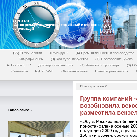
ATREX.RU
Пресс релизы коммерческих компаний и общественных
организаций
25
IT технологии
Антивирусы
4
Промышленность и производство
Микрофинансы
3
Культура, искусство
1
Образование, учеба
4
Реклама, PR
Договора, соглашения
1
Логистика, транспорт
3
Об
Семинары
РуНет, Web
Юбилейные даты
Благотворительность
Пресс-релизы
//
Группа компаний 
возобновила векс
Самое-самое
//
разместила вексе
«Обувь России» возобновил
приостановлена осенью 2008
полугодия 2009 года групп
150 млн рублей, сроком об