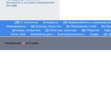
безопасность во время празднования
Дня ВДВ
25
IT технологии
Антивирусы
4
Промышленность и производство
Микрофинансы
3
Культура, искусство
1
Образование, учеба
1
При
Договора, соглашения
1
Логистика, транспорт
3
Общество
Наро
РуНет, Web
Юбилейные даты
Благотворительность
Скидки
2
Пр
Разработано
AV
art.Стуdия