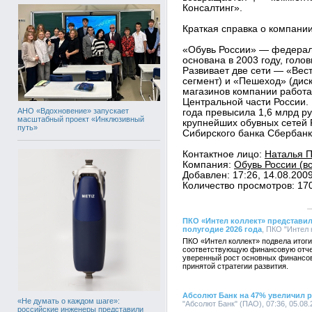
Консалтинг».
Краткая справка о компани
«Обувь России» — федерал
основана в 2003 году, голо
Развивает две сети — «Вес
сегмент) и «Пешеход» (дис
магазинов компании работа
Центральной части России.
АНО «Вдохновение» запускает
года превысила 1,6 млрд ру
масштабный проект «Инклюзивный
крупнейших обувных сетей 
путь»
Сибирского банка Сбербанк
Контактное лицо:
Наталья П
Компания:
Обувь России (в
Добавлен: 17:26, 14.08.200
Количество просмотров: 17
ПКО «Интел коллект» представил
полугодие 2026 года
, ПКО "Интел 
ПКО «Интел коллект» подвела итоги
соответствующую финансовую отче
уверенный рост основных финансов
принятой стратегии развития.
Абсолют Банк на 47% увеличил 
«Не думать о каждом шаге»:
"Абсолют Банк" (ПАО), 07:36, 05.08
российские инженеры представили