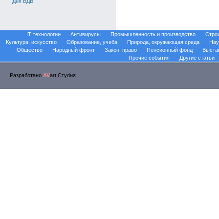
Дня ВДВ
IT технологии
Антивирусы
Промышленность и производство
Стро
Культура, искусство
Образование, учеба
Природа, окружающая среда
Нау
Общество
Народный фронт
Закон, право
Пенсионный фонд
Выста
Прочие события
Другие статьи
Разработано
AV
art.Стуdия