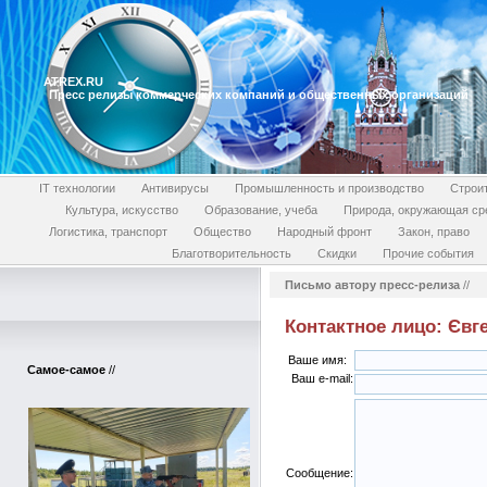
ATREX.RU
Пресс релизы коммерческих компаний и общественных организаций
IT технологии
Антивирусы
Промышленность и производство
Строи
Культура, искусство
Образование, учеба
Природа, окружающая ср
Логистика, транспорт
Общество
Народный фронт
Закон, право
Благотворительность
Скидки
Прочие события
Письмо автору пресс-релиза
//
Контактное лицо: Євг
Ваше имя:
Самое-самое
//
Ваш e-mail:
Сообщение: