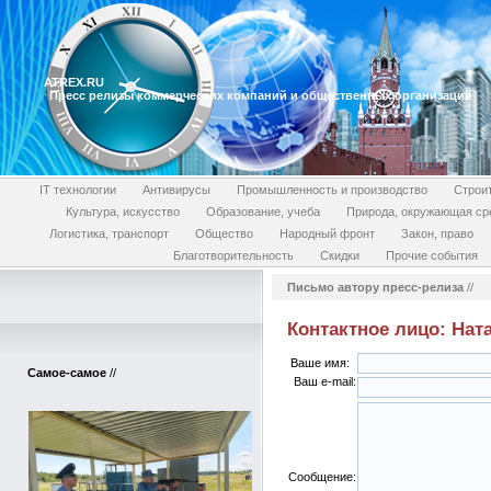
ATREX.RU
Пресс релизы коммерческих компаний и общественных организаций
IT технологии
Антивирусы
Промышленность и производство
Строи
Культура, искусство
Образование, учеба
Природа, окружающая ср
Логистика, транспорт
Общество
Народный фронт
Закон, право
Благотворительность
Скидки
Прочие события
Письмо автору пресс-релиза
//
Контактное лицо: Нат
Ваше имя:
Самое-самое
//
Ваш e-mail:
Сообщение: