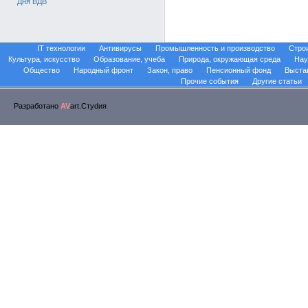
Дня ВДВ
IT технологии
Антивирусы
Промышленность и производство
Стро
Культура, искусство
Образование, учеба
Природа, окружающая среда
Нау
Общество
Народный фронт
Закон, право
Пенсионный фонд
Выста
Прочие события
Другие статьи
Разработано
AV
art.Стуdия