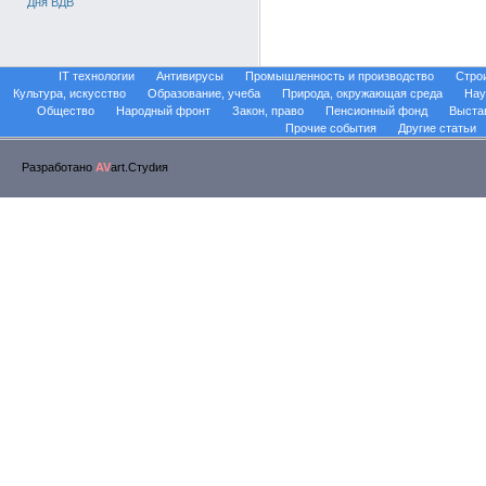
Дня ВДВ
IT технологии
Антивирусы
Промышленность и производство
Стро
Культура, искусство
Образование, учеба
Природа, окружающая среда
Нау
Общество
Народный фронт
Закон, право
Пенсионный фонд
Выста
Прочие события
Другие статьи
Разработано
AV
art.Стуdия