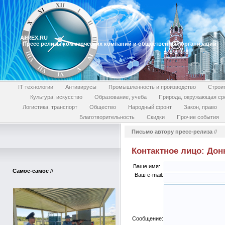
ATREX.RU
Пресс релизы коммерческих компаний и общественных организаций
IT технологии
Антивирусы
Промышленность и производство
Строи
Культура, искусство
Образование, учеба
Природа, окружающая ср
Логистика, транспорт
Общество
Народный фронт
Закон, право
Благотворительность
Скидки
Прочие события
Письмо автору пресс-релиза
//
Контактное лицо: Дон
Ваше имя:
Самое-самое
//
Ваш e-mail:
Сообщение: