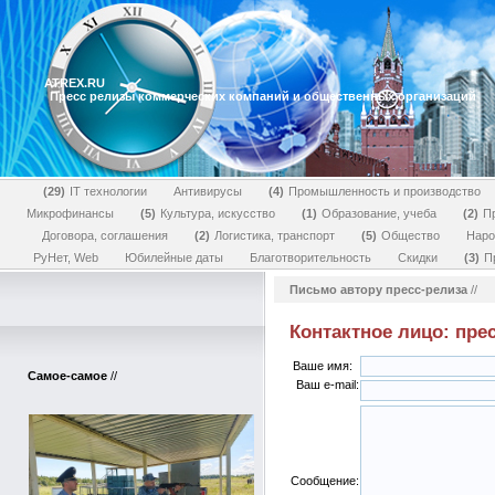
ATREX.RU
Пресс релизы коммерческих компаний и общественных организаций
29
IT технологии
Антивирусы
4
Промышленность и производство
Микрофинансы
5
Культура, искусство
1
Образование, учеба
2
П
Договора, соглашения
2
Логистика, транспорт
5
Общество
Наро
РуНет, Web
Юбилейные даты
Благотворительность
Скидки
3
П
Письмо автору пресс-релиза
//
Контактное лицо: пр
Ваше имя:
Самое-самое
//
Ваш e-mail:
Сообщение: