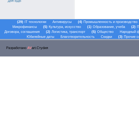
Дня ВДВ
29
IT технологии
Антивирусы
4
Промышленность и производство
Микрофинансы
5
Культура, искусство
1
Образование, учеба
2
П
Договора, соглашения
2
Логистика, транспорт
5
Общество
Народный 
Юбилейные даты
Благотворительность
Скидки
3
Прочие с
Разработано
AV
art.Стуdия