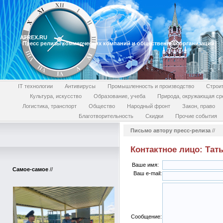
ATREX.RU
Пресс релизы коммерческих компаний и общественных организаций
IT технологии
Антивирусы
Промышленность и производство
Строи
Культура, искусство
Образование, учеба
Природа, окружающая ср
Логистика, транспорт
Общество
Народный фронт
Закон, право
Благотворительность
Скидки
Прочие события
Письмо автору пресс-релиза
//
Контактное лицо: Тат
Ваше имя:
Самое-самое
//
Ваш e-mail:
Сообщение: