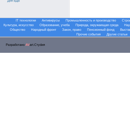
Дня ВДВ
IT технологии
Антивирусы
Промышленность и производство
Стро
Культура, искусство
Образование, учеба
Природа, окружающая среда
Нау
Общество
Народный фронт
Закон, право
Пенсионный фонд
Выста
Прочие события
Другие статьи
Разработано
AV
art.Стуdия