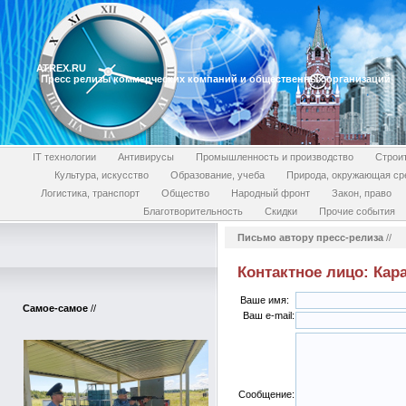
ATREX.RU
Пресс релизы коммерческих компаний и общественных организаций
IT технологии
Антивирусы
Промышленность и производство
Строи
Культура, искусство
Образование, учеба
Природа, окружающая ср
Логистика, транспорт
Общество
Народный фронт
Закон, право
Благотворительность
Скидки
Прочие события
Письмо автору пресс-релиза
//
Контактное лицо: Кар
Ваше имя:
Самое-самое
//
Ваш e-mail:
Сообщение: