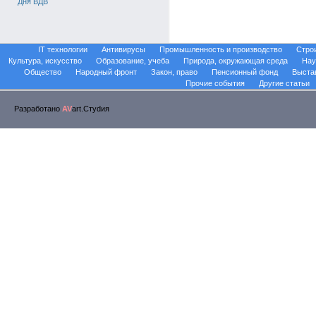
Дня ВДВ
IT технологии
Антивирусы
Промышленность и производство
Стро
Культура, искусство
Образование, учеба
Природа, окружающая среда
Нау
Общество
Народный фронт
Закон, право
Пенсионный фонд
Выста
Прочие события
Другие статьи
Разработано
AV
art.Стуdия