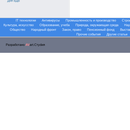
Дня ВДВ
IT технологии
Антивирусы
Промышленность и производство
Стро
Культура, искусство
Образование, учеба
Природа, окружающая среда
Нау
Общество
Народный фронт
Закон, право
Пенсионный фонд
Выста
Прочие события
Другие статьи
Разработано
AV
art.Стуdия