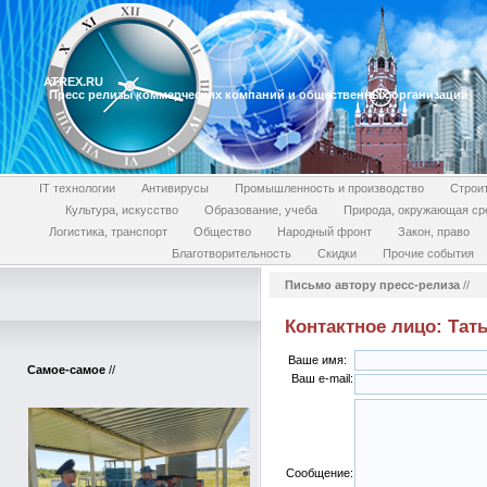
ATREX.RU
Пресс релизы коммерческих компаний и общественных организаций
IT технологии
Антивирусы
Промышленность и производство
Строи
Культура, искусство
Образование, учеба
Природа, окружающая ср
Логистика, транспорт
Общество
Народный фронт
Закон, право
Благотворительность
Скидки
Прочие события
Письмо автору пресс-релиза
//
Контактное лицо: Тат
Ваше имя:
Самое-самое
//
Ваш e-mail:
Сообщение: