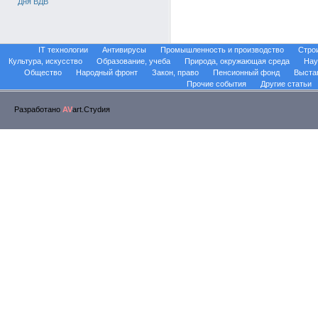
Дня ВДВ
IT технологии
Антивирусы
Промышленность и производство
Стро
Культура, искусство
Образование, учеба
Природа, окружающая среда
Нау
Общество
Народный фронт
Закон, право
Пенсионный фонд
Выста
Прочие события
Другие статьи
Разработано
AV
art.Стуdия