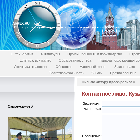
ATREX.RU
Пресс релизы коммерческих компаний и общественных организаций
IT технологии
Антивирусы
Промышленность и производство
Строи
Культура, искусство
Образование, учеба
Природа, окружающая ср
Логистика, транспорт
Общество
Народный фронт
Закон, право
Благотворительность
Скидки
Прочие события
Письмо автору пресс-релиза
//
Контактное лицо: Куз
Ваше имя:
Самое-самое
//
Ваш e-mail:
Сообщение: