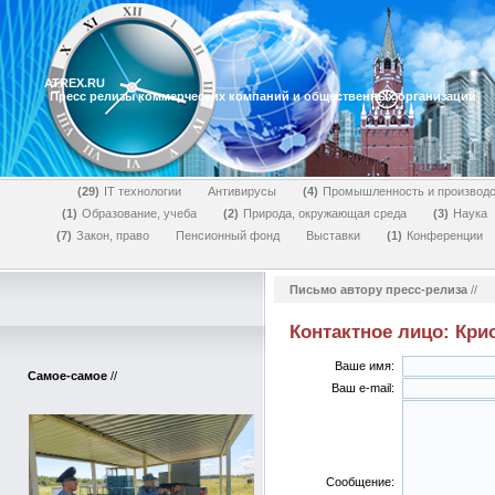
ATREX.RU
Пресс релизы коммерческих компаний и общественных организаций
29
IT технологии
Антивирусы
4
Промышленность и производс
1
Образование, учеба
2
Природа, окружающая среда
3
Наука
7
Закон, право
Пенсионный фонд
Выставки
1
Конференции
Письмо автору пресс-релиза
//
Контактное лицо: Кри
Ваше имя:
Самое-самое
//
Ваш e-mail:
Сообщение: