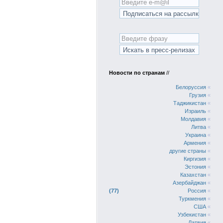
Новости по странам
//
Белоруссия
«
Грузия
«
Таджикистан
«
Израиль
«
Молдавия
«
Литва
«
Украина
«
Армения
«
другие страны
«
Киргизия
«
Эстония
«
Казахстан
«
Азербайджан
«
77
Россия
«
Туркмения
«
США
«
Узбекистан
«
Латвия
«