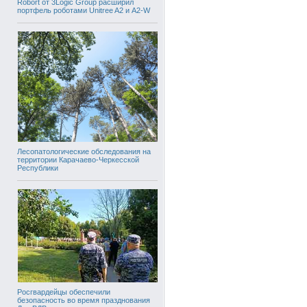
Robort от 3Logic Group расширил
портфель роботами Unitree A2 и A2-W
Лесопатологические обследования на
территории Карачаево-Черкесской
Республики
Росгвардейцы обеспечили
безопасность во время празднования