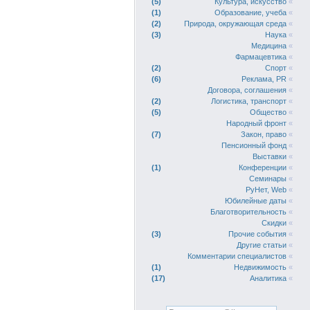
5
Культура, искусство
«
1
Образование, учеба
«
2
Природа, окружающая среда
«
3
Наука
«
Медицина
«
Фармацевтика
«
2
Спорт
«
6
Реклама, PR
«
Договора, соглашения
«
2
Логистика, транспорт
«
5
Общество
«
Народный фронт
«
7
Закон, право
«
Пенсионный фонд
«
Выставки
«
1
Конференции
«
Семинары
«
РуНет, Web
«
Юбилейные даты
«
Благотворительность
«
Скидки
«
3
Прочие события
«
Другие статьи
«
Комментарии специалистов
«
1
Недвижимость
«
17
Аналитика
«