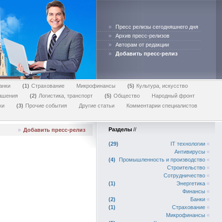
»
Пресс релизы сегодняшнего дня
»
Архив пресс-релизов
»
Авторам от редакции
»
Добавить пресс-релиз
анки
1
Страхование
Микрофинансы
5
Культура, искусство
лашения
2
Логистика, транспорт
5
Общество
Народный фронт
ки
3
Прочие события
Другие статьи
Комментарии специалистов
Разделы
//
»
Добавить пресс-релиз
29
IT технологии
«
Антивирусы
«
4
Промышленность и производство
«
Строительство
«
Сотрудничество
«
1
Энергетика
«
Финансы
«
2
Банки
«
1
Страхование
«
Микрофинансы
«