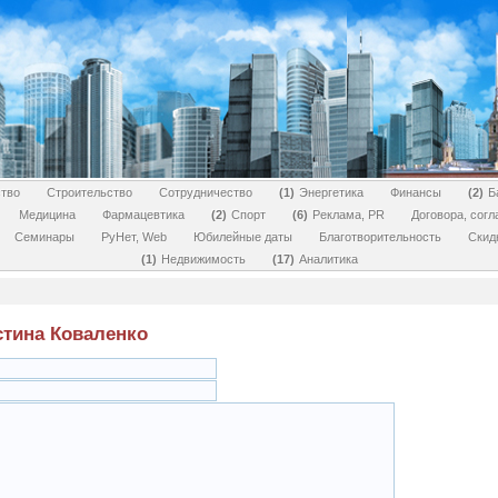
тво
Строительство
Сотрудничество
1
Энергетика
Финансы
2
Б
Медицина
Фармацевтика
2
Спорт
6
Реклама, PR
Договора, сог
Семинары
РуНет, Web
Юбилейные даты
Благотворительность
Скид
1
Недвижимость
17
Аналитика
стина Коваленко