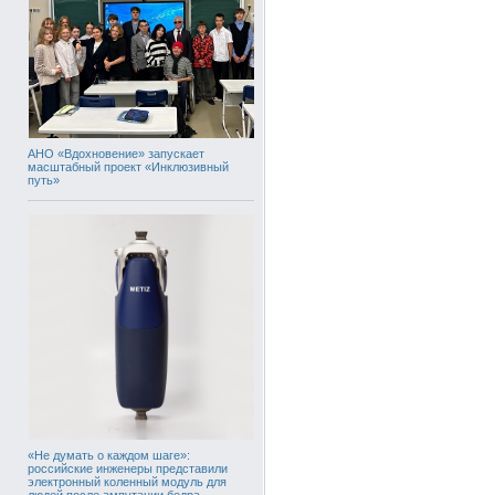
АНО «Вдохновение» запускает
масштабный проект «Инклюзивный
путь»
«Не думать о каждом шаге»:
российские инженеры представили
электронный коленный модуль для
людей после ампутации бедра