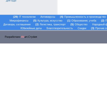
Дня ВДВ
29
IT технологии
Антивирусы
4
Промышленность и производство
Микрофинансы
5
Культура, искусство
1
Образование, учеба
2
П
Договора, соглашения
2
Логистика, транспорт
5
Общество
Народный 
Юбилейные даты
Благотворительность
Скидки
3
Прочие с
Разработано
AV
art.Стуdия