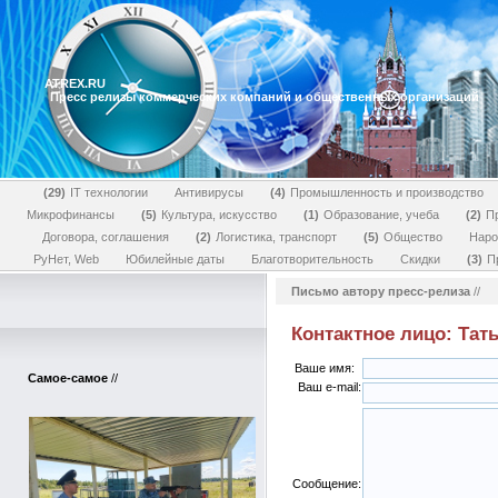
ATREX.RU
Пресс релизы коммерческих компаний и общественных организаций
29
IT технологии
Антивирусы
4
Промышленность и производство
Микрофинансы
5
Культура, искусство
1
Образование, учеба
2
П
Договора, соглашения
2
Логистика, транспорт
5
Общество
Наро
РуНет, Web
Юбилейные даты
Благотворительность
Скидки
3
П
Письмо автору пресс-релиза
//
Контактное лицо: Тат
Ваше имя:
Самое-самое
//
Ваш e-mail:
Сообщение: