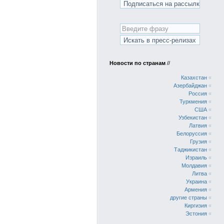
Новости по странам
//
Казахстан
«
Азербайджан
«
Россия
«
Туркмения
«
США
«
Узбекистан
«
Латвия
«
Белоруссия
«
Грузия
«
Таджикистан
«
Израиль
«
Молдавия
«
Литва
«
Украина
«
Армения
«
другие страны
«
Киргизия
«
Эстония
«