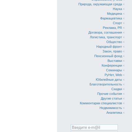
Природа, окружающая среда
«
Наука
«
Медицина
«
Фармацевтика
«
Спорт
«
Реклама, PR
«
Договора, соглашения
«
Логистика, транспорт
«
Общество
«
Народный фронт
«
Закон, право
«
Пенсионный фонд
«
Выставки
«
Конференции
«
Семинары
«
РуНет, Web
«
Юбилейные даты
«
Благотворительность
«
Скидки
«
Прочие события
«
Другие статьи
«
Комментарии специалистов
«
Недвижимость
«
Аналитика
«