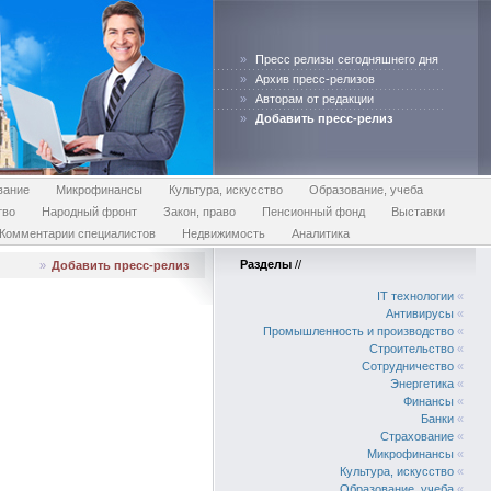
»
Пресс релизы сегодняшнего дня
»
Архив пресс-релизов
»
Авторам от редакции
»
Добавить пресс-релиз
вание
Микрофинансы
Культура, искусство
Образование, учеба
тво
Народный фронт
Закон, право
Пенсионный фонд
Выставки
Комментарии специалистов
Недвижимость
Аналитика
Разделы
//
»
Добавить пресс-релиз
IT технологии
«
Антивирусы
«
Промышленность и производство
«
Строительство
«
Сотрудничество
«
Энергетика
«
Финансы
«
Банки
«
Страхование
«
Микрофинансы
«
Культура, искусство
«
Образование, учеба
«