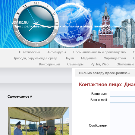
ATREX.RU
Пресс релизы коммерческих компаний и общественных организаций
IT технологии
Антивирусы
Промышленность и производство
С
Природа, окружающая среда
Наука
Медицина
Фармацевтика
Конференции
Семинары
РуНет, Web
Юбилейные 
Письмо автору пресс-релиза
//
Контактное лицо: Ди
Ваше имя:
Самое-самое
//
Ваш e-mail:
Сообщение: