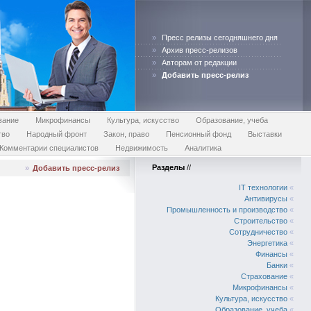
»
Пресс релизы сегодняшнего дня
»
Архив пресс-релизов
»
Авторам от редакции
»
Добавить пресс-релиз
вание
Микрофинансы
Культура, искусство
Образование, учеба
тво
Народный фронт
Закон, право
Пенсионный фонд
Выставки
Комментарии специалистов
Недвижимость
Аналитика
Разделы
//
»
Добавить пресс-релиз
IT технологии
«
Антивирусы
«
Промышленность и производство
«
Строительство
«
Сотрудничество
«
Энергетика
«
Финансы
«
Банки
«
Страхование
«
Микрофинансы
«
Культура, искусство
«
Образование, учеба
«