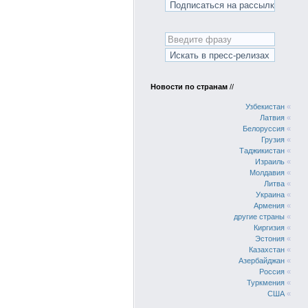
Новости по странам
//
Узбекистан
«
Латвия
«
Белоруссия
«
Грузия
«
Таджикистан
«
Израиль
«
Молдавия
«
Литва
«
Украина
«
Армения
«
другие страны
«
Киргизия
«
Эстония
«
Казахстан
«
Азербайджан
«
Россия
«
Туркмения
«
США
«