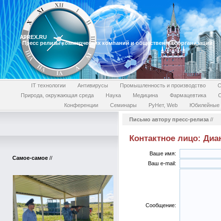
ATREX.RU
Пресс релизы коммерческих компаний и общественных организаций
IT технологии
Антивирусы
Промышленность и производство
С
Природа, окружающая среда
Наука
Медицина
Фармацевтика
Конференции
Семинары
РуНет, Web
Юбилейные 
Письмо автору пресс-релиза
//
Контактное лицо: Ди
Ваше имя:
Самое-самое
//
Ваш e-mail:
Сообщение: