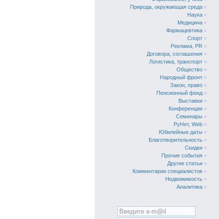
Природа, окружающая среда
«
Наука
«
Медицина
«
Фармацевтика
«
Спорт
«
Реклама, PR
«
Договора, соглашения
«
Логистика, транспорт
«
Общество
«
Народный фронт
«
Закон, право
«
Пенсионный фонд
«
Выставки
«
Конференции
«
Семинары
«
РуНет, Web
«
Юбилейные даты
«
Благотворительность
«
Скидки
«
Прочие события
«
Другие статьи
«
Комментарии специалистов
«
Недвижимость
«
Аналитика
«