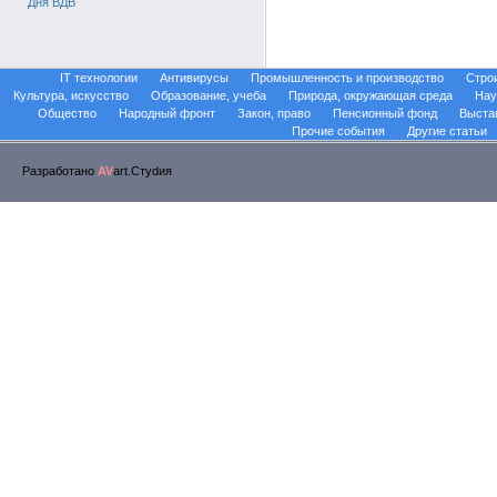
Дня ВДВ
IT технологии
Антивирусы
Промышленность и производство
Стро
Культура, искусство
Образование, учеба
Природа, окружающая среда
Нау
Общество
Народный фронт
Закон, право
Пенсионный фонд
Выста
Прочие события
Другие статьи
Разработано
AV
art.Стуdия