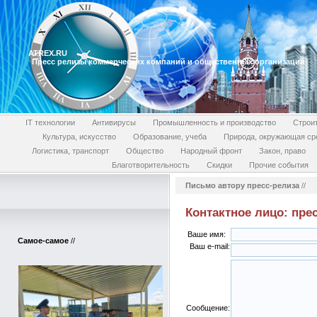
ATREX.RU
Пресс релизы коммерческих компаний и общественных организаций
IT технологии
Антивирусы
Промышленность и производство
Строи
Культура, искусство
Образование, учеба
Природа, окружающая ср
Логистика, транспорт
Общество
Народный фронт
Закон, право
Благотворительность
Скидки
Прочие события
Письмо автору пресс-релиза
//
Контактное лицо: пре
Ваше имя:
Самое-самое
//
Ваш e-mail:
Сообщение: