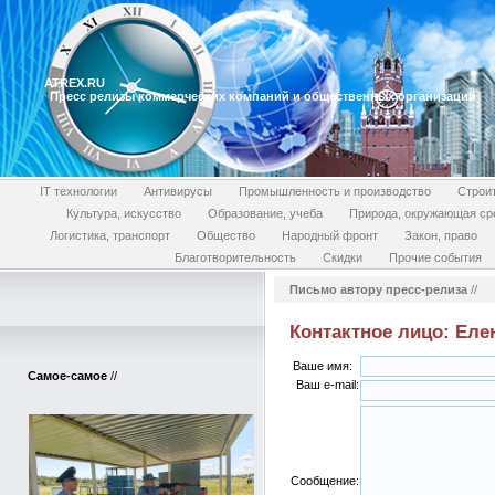
ATREX.RU
Пресс релизы коммерческих компаний и общественных организаций
IT технологии
Антивирусы
Промышленность и производство
Строи
Культура, искусство
Образование, учеба
Природа, окружающая ср
Логистика, транспорт
Общество
Народный фронт
Закон, право
Благотворительность
Скидки
Прочие события
Письмо автору пресс-релиза
//
Контактное лицо: Еле
Ваше имя:
Самое-самое
//
Ваш e-mail:
Сообщение: