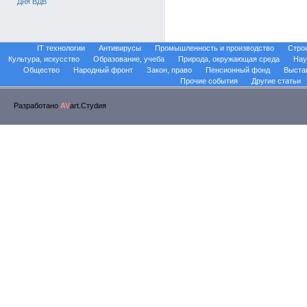
Дня ВДВ
IT технологии
Антивирусы
Промышленность и производство
Стро
Культура, искусство
Образование, учеба
Природа, окружающая среда
Нау
Общество
Народный фронт
Закон, право
Пенсионный фонд
Выста
Прочие события
Другие статьи
Разработано
AV
art.Стуdия