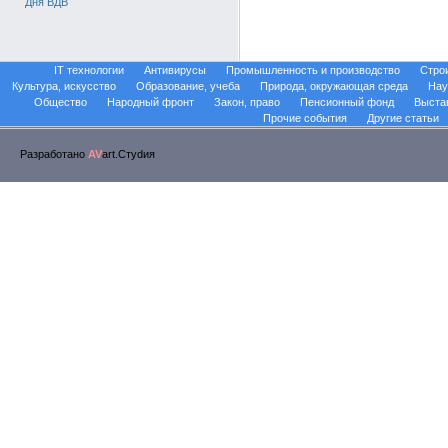
Дня ВДВ
IT технологии
Антивирусы
Промышленность и производство
Стро
Культура, искусство
Образование, учеба
Природа, окружающая среда
Нау
Общество
Народный фронт
Закон, право
Пенсионный фонд
Выста
Прочие события
Другие статьи
Разработано
AV
art.Стуdия