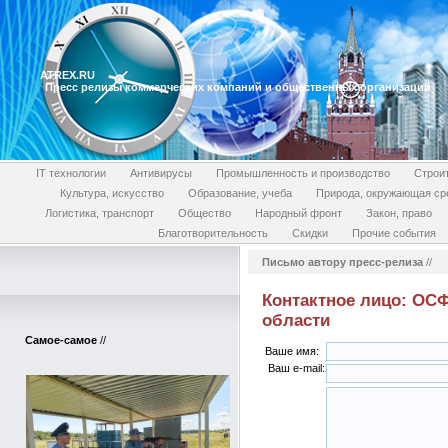
ATREX.RU
Пресс релизы коммерческих компаний и общественных организаций
IT технологии
Антивирусы
Промышленность и производство
Строи
Культура, искусство
Образование, учеба
Природа, окружающая ср
Логистика, транспорт
Общество
Народный фронт
Закон, право
Благотворительность
Скидки
Прочие события
Письмо автору пресс-релиза
//
Контактное лицо: ОСФ
области
Самое-самое
//
Ваше имя:
Ваш e-mail: