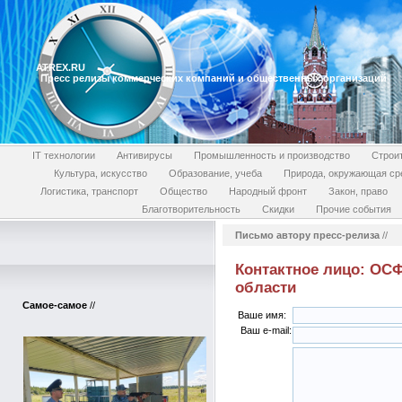
ATREX.RU
Пресс релизы коммерческих компаний и общественных организаций
IT технологии
Антивирусы
Промышленность и производство
Строи
Культура, искусство
Образование, учеба
Природа, окружающая ср
Логистика, транспорт
Общество
Народный фронт
Закон, право
Благотворительность
Скидки
Прочие события
Письмо автору пресс-релиза
//
Контактное лицо: ОСФ
области
Самое-самое
//
Ваше имя:
Ваш e-mail: