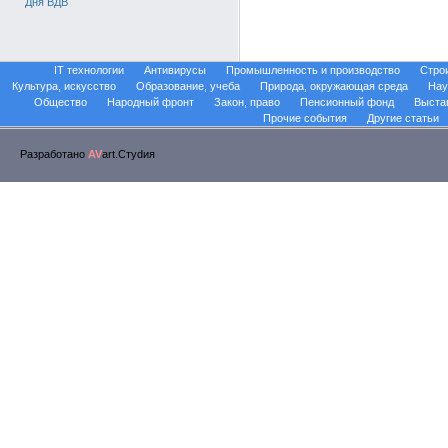
Дня ВДВ
IT технологии
Антивирусы
Промышленность и производство
Стро
Культура, искусство
Образование, учеба
Природа, окружающая среда
Нау
Общество
Народный фронт
Закон, право
Пенсионный фонд
Выста
Прочие события
Другие статьи
Разработано
AV
art.Стуdия