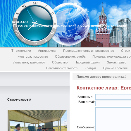
ATREX.RU
Пресс релизы коммерческих компаний и общественных организаций
IT технологии
Антивирусы
Промышленность и производство
Строи
Культура, искусство
Образование, учеба
Природа, окружающая ср
Логистика, транспорт
Общество
Народный фронт
Закон, право
Благотворительность
Скидки
Прочие события
Письмо автору пресс-релиза
//
Контактное лицо: Евг
Ваше имя:
Самое-самое
//
Ваш e-mail:
Сообщение: