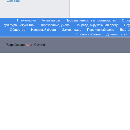
Дня ВДВ
IT технологии
Антивирусы
Промышленность и производство
Стро
Культура, искусство
Образование, учеба
Природа, окружающая среда
Нау
Общество
Народный фронт
Закон, право
Пенсионный фонд
Выста
Прочие события
Другие статьи
Разработано
AV
art.Стуdия