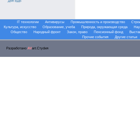
Дня ВДВ
IT технологии
Антивирусы
Промышленность и производство
Стро
Культура, искусство
Образование, учеба
Природа, окружающая среда
Нау
Общество
Народный фронт
Закон, право
Пенсионный фонд
Выста
Прочие события
Другие статьи
Разработано
AV
art.Стуdия