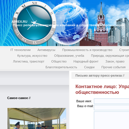
ATREX.RU
Пресс релизы коммерческих компаний и общественных организаций
IT технологии
Антивирусы
Промышленность и производство
Строи
Культура, искусство
Образование, учеба
Природа, окружающая ср
Логистика, транспорт
Общество
Народный фронт
Закон, право
Благотворительность
Скидки
Прочие события
Письмо автору пресс-релиза
//
Контактное лицо: Упр
общественностью
Самое-самое
//
Ваше имя:
Ваш e-mail: