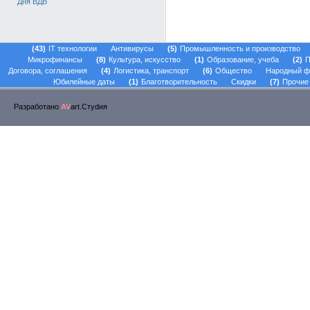
Дня ВДВ
43
IT технологии
Антивирусы
5
Промышленность и производство
Микрофинансы
8
Культура, искусство
1
Образование, учеба
2
П
Договора, соглашения
4
Логистика, транспорт
6
Общество
Народный ф
Юбилейные даты
1
Благотворительность
Скидки
7
Прочие
Разработано
AV
art.Стуdия