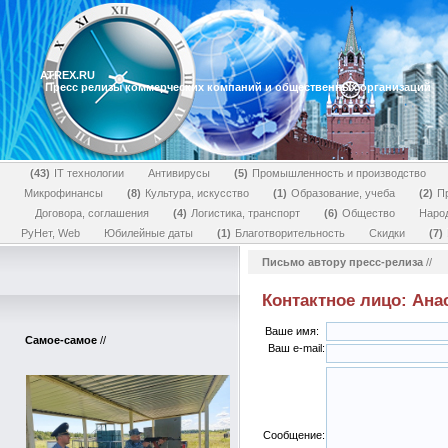
ATREX.RU
Пресс релизы коммерческих компаний и общественных организаций
43
IT технологии
Антивирусы
5
Промышленность и производство
Микрофинансы
8
Культура, искусство
1
Образование, учеба
2
П
Договора, соглашения
4
Логистика, транспорт
6
Общество
Наро
РуНет, Web
Юбилейные даты
1
Благотворительность
Скидки
7
Письмо автору пресс-релиза
//
Контактное лицо: Ана
Ваше имя:
Самое-самое
//
Ваш e-mail:
Сообщение: