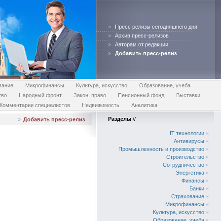
»
Пресс релизы сегодняшнего дня
»
Архив пресс-релизов
»
Авторам от редакции
»
Добавить пресс-релиз
вание
Микрофинансы
Культура, искусство
Образование, учеба
тво
Народный фронт
Закон, право
Пенсионный фонд
Выставки
Комментарии специалистов
Недвижимость
Аналитика
Разделы
//
»
Добавить пресс-релиз
IT технологии
«
Антивирусы
«
Промышленность и производство
«
Строительство
«
Сотрудничество
«
Энергетика
«
Финансы
«
Банки
«
Страхование
«
Микрофинансы
«
Культура, искусство
«
Образование, учеба
«