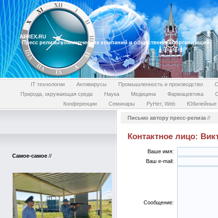
ATREX.RU
Пресс релизы коммерческих компаний и общественных организаций
IT технологии
Антивирусы
Промышленность и производство
С
Природа, окружающая среда
Наука
Медицина
Фармацевтика
Конференции
Семинары
РуНет, Web
Юбилейные 
Письмо автору пресс-релиза
//
Контактное лицо: Вик
Ваше имя:
Самое-самое
//
Ваш e-mail:
Сообщение: