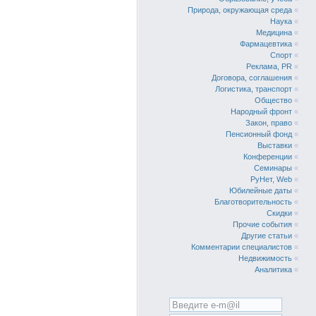
Природа, окружающая среда
«
Наука
«
Медицина
«
Фармацевтика
«
Спорт
«
Реклама, PR
«
Договора, соглашения
«
Логистика, транспорт
«
Общество
«
Народный фронт
«
Закон, право
«
Пенсионный фонд
«
Выставки
«
Конференции
«
Семинары
«
РуНет, Web
«
Юбилейные даты
«
Благотворительность
«
Скидки
«
Прочие события
«
Другие статьи
«
Комментарии специалистов
«
Недвижимость
«
Аналитика
«