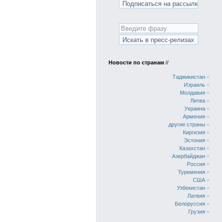
Новости по странам
//
Таджикистан
«
Израиль
«
Молдавия
«
Литва
«
Украина
«
Армения
«
другие страны
«
Киргизия
«
Эстония
«
Казахстан
«
Азербайджан
«
Россия
«
Туркмения
«
США
«
Узбекистан
«
Латвия
«
Белоруссия
«
Грузия
«