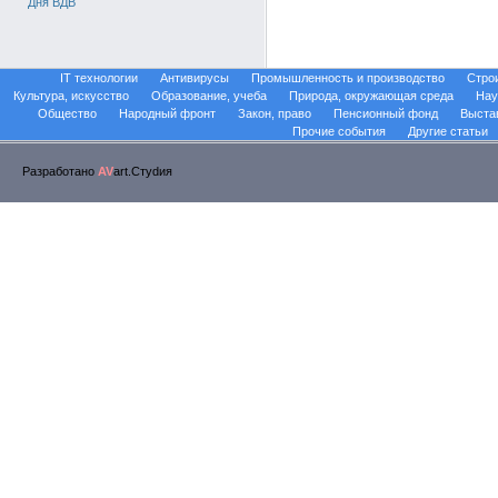
Дня ВДВ
IT технологии
Антивирусы
Промышленность и производство
Стро
Культура, искусство
Образование, учеба
Природа, окружающая среда
Нау
Общество
Народный фронт
Закон, право
Пенсионный фонд
Выста
Прочие события
Другие статьи
Разработано
AV
art.Стуdия