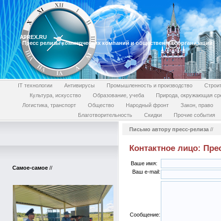
ATREX.RU
Пресс релизы коммерческих компаний и общественных организаций
IT технологии
Антивирусы
Промышленность и производство
Строи
Культура, искусство
Образование, учеба
Природа, окружающая ср
Логистика, транспорт
Общество
Народный фронт
Закон, право
Благотворительность
Скидки
Прочие события
Письмо автору пресс-релиза
//
Контактное лицо: Пре
Ваше имя:
Самое-самое
//
Ваш e-mail:
Сообщение: