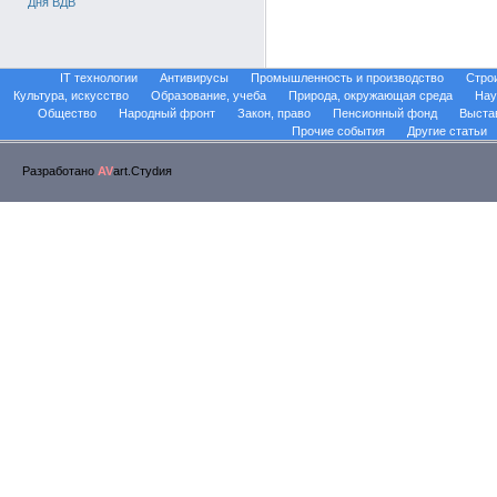
Дня ВДВ
IT технологии
Антивирусы
Промышленность и производство
Стро
Культура, искусство
Образование, учеба
Природа, окружающая среда
Нау
Общество
Народный фронт
Закон, право
Пенсионный фонд
Выста
Прочие события
Другие статьи
Разработано
AV
art.Стуdия