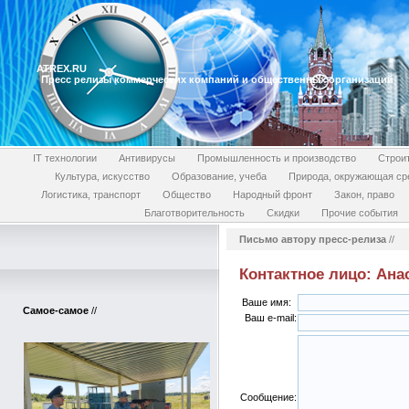
ATREX.RU
Пресс релизы коммерческих компаний и общественных организаций
IT технологии
Антивирусы
Промышленность и производство
Строи
Культура, искусство
Образование, учеба
Природа, окружающая ср
Логистика, транспорт
Общество
Народный фронт
Закон, право
Благотворительность
Скидки
Прочие события
Письмо автору пресс-релиза
//
Контактное лицо: Ана
Ваше имя:
Самое-самое
//
Ваш e-mail:
Сообщение: