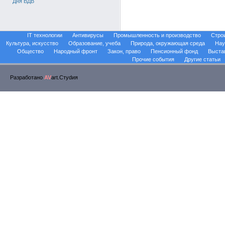
Дня ВДВ
IT технологии
Антивирусы
Промышленность и производство
Стро
Культура, искусство
Образование, учеба
Природа, окружающая среда
Нау
Общество
Народный фронт
Закон, право
Пенсионный фонд
Выста
Прочие события
Другие статьи
Разработано
AV
art.Стуdия