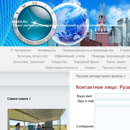
ATREX.RU
Пресс релизы коммерческих компаний и общественных организаций
IT технологии
Антивирусы
Промышленность и производство
Строи
Культура, искусство
Образование, учеба
Природа, окружающая ср
Логистика, транспорт
Общество
Народный фронт
Закон, право
Благотворительность
Скидки
Прочие события
Письмо автору пресс-релиза
//
Контактное лицо: Руз
Ваше имя:
Самое-самое
//
Ваш e-mail:
Сообщение: