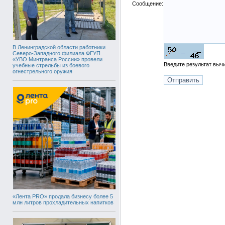
Сообщение:
В Ленинградской области работники
Северо-Западного филиала ФГУП
«УВО Минтранса России» провели
Введите результат вы
учебные стрельбы из боевого
огнестрельного оружия
«Лента PRO» продала бизнесу более 5
млн литров прохладительных напитков