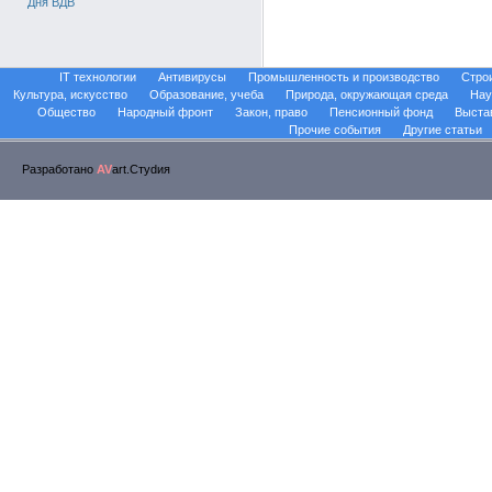
Дня ВДВ
IT технологии
Антивирусы
Промышленность и производство
Стро
Культура, искусство
Образование, учеба
Природа, окружающая среда
Нау
Общество
Народный фронт
Закон, право
Пенсионный фонд
Выста
Прочие события
Другие статьи
Разработано
AV
art.Стуdия