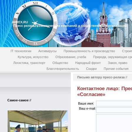
ATREX.RU
Пресс релизы коммерческих компаний и общественных организаций
IT технологии
Антивирусы
Промышленность и производство
Строи
Культура, искусство
Образование, учеба
Природа, окружающая ср
Логистика, транспорт
Общество
Народный фронт
Закон, право
Благотворительность
Скидки
Прочие события
Письмо автору пресс-релиза
//
Контактное лицо: Пре
«Согласие»
Самое-самое
//
Ваше имя:
Ваш e-mail: