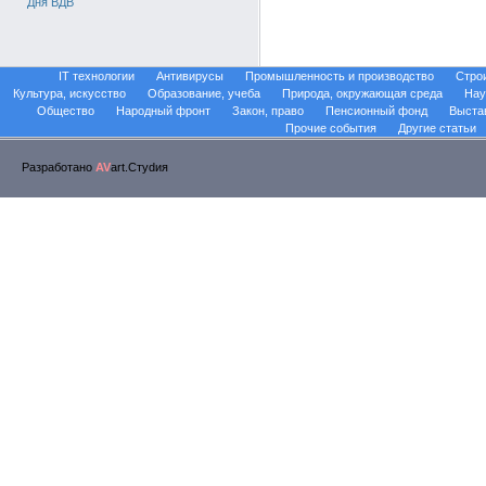
Дня ВДВ
IT технологии
Антивирусы
Промышленность и производство
Стро
Культура, искусство
Образование, учеба
Природа, окружающая среда
Нау
Общество
Народный фронт
Закон, право
Пенсионный фонд
Выста
Прочие события
Другие статьи
Разработано
AV
art.Стуdия