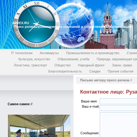
ATREX.RU
Пресс релизы коммерческих компаний и общественных организаций
IT технологии
Антивирусы
Промышленность и производство
Строи
Культура, искусство
Образование, учеба
Природа, окружающая ср
Логистика, транспорт
Общество
Народный фронт
Закон, право
Благотворительность
Скидки
Прочие события
Письмо автору пресс-релиза
//
Контактное лицо: Руз
Ваше имя:
Самое-самое
//
Ваш e-mail:
Сообщение: