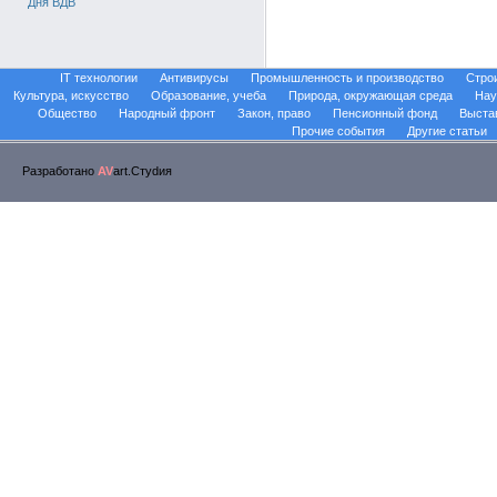
Дня ВДВ
IT технологии
Антивирусы
Промышленность и производство
Стро
Культура, искусство
Образование, учеба
Природа, окружающая среда
Нау
Общество
Народный фронт
Закон, право
Пенсионный фонд
Выста
Прочие события
Другие статьи
Разработано
AV
art.Стуdия