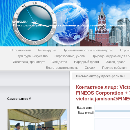
ATREX.RU
Пресс релизы коммерческих компаний и общественных организаций
IT технологии
Антивирусы
Промышленность и производство
Строи
Культура, искусство
Образование, учеба
Природа, окружающая ср
Логистика, транспорт
Общество
Народный фронт
Закон, право
Благотворительность
Скидки
Прочие события
Письмо автору пресс-релиза
//
Контактное лицо: Vict
FINEOS Corporation + 
victoria.jamison@FIN
Самое-самое
//
Ваше имя:
Ваш e-mail: