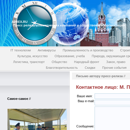
ATREX.RU
Пресс релизы коммерческих компаний и общественных организаций
IT технологии
Антивирусы
Промышленность и производство
Строи
Культура, искусство
Образование, учеба
Природа, окружающая ср
Логистика, транспорт
Общество
Народный фронт
Закон, право
Благотворительность
Скидки
Прочие события
Письмо автору пресс-релиза
//
Контактное лицо: М. 
Ваше имя:
Самое-самое
//
Ваш e-mail:
Сообщение: