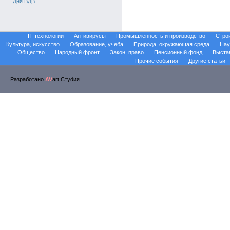
Дня ВДВ
IT технологии
Антивирусы
Промышленность и производство
Стро
Культура, искусство
Образование, учеба
Природа, окружающая среда
Нау
Общество
Народный фронт
Закон, право
Пенсионный фонд
Выста
Прочие события
Другие статьи
Разработано
AV
art.Стуdия