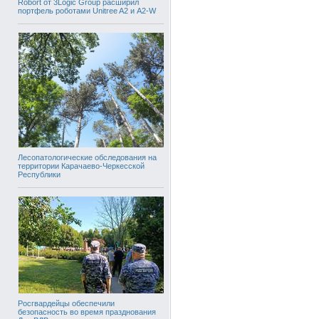
Robort от 3Logic Group расширил
портфель роботами Unitree A2 и A2-W
Лесопатологические обследования на
территории Карачаево-Черкесской
Республики
Росгвардейцы обеспечили
безопасность во время празднования