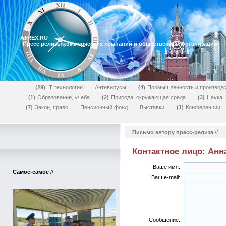
ATREX.RU
Пресс релизы коммерческих компаний и общественных организаций
29
IT технологии
Антивирусы
4
Промышленность и производс
1
Образование, учеба
2
Природа, окружающая среда
3
Наука
7
Закон, право
Пенсионный фонд
Выставки
1
Конференции
Письмо автору пресс-релиза
//
Контактное лицо: Анн
Ваше имя:
Самое-самое
//
Ваш e-mail:
Сообщение: