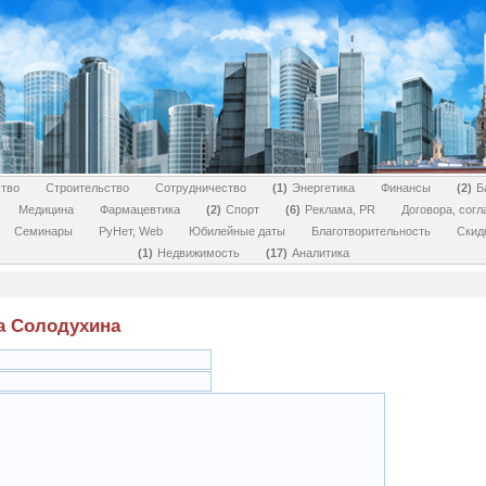
тво
Строительство
Сотрудничество
1
Энергетика
Финансы
2
Б
Медицина
Фармацевтика
2
Спорт
6
Реклама, PR
Договора, сог
Семинары
РуНет, Web
Юбилейные даты
Благотворительность
Скид
1
Недвижимость
17
Аналитика
а Солодухина