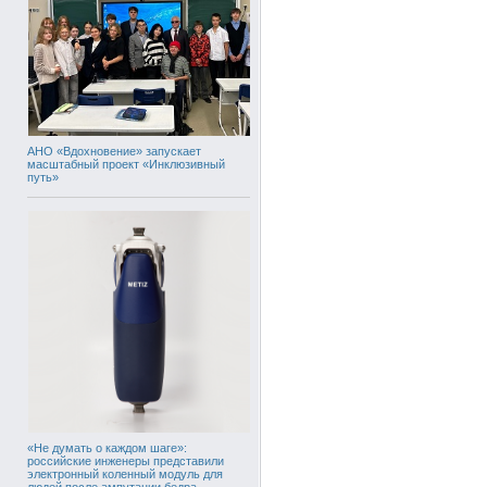
АНО «Вдохновение» запускает
масштабный проект «Инклюзивный
путь»
«Не думать о каждом шаге»:
российские инженеры представили
электронный коленный модуль для
людей после ампутации бедра