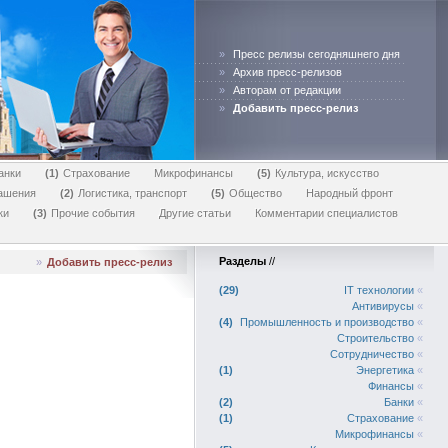
»
Пресс релизы сегодняшнего дня
»
Архив пресс-релизов
»
Авторам от редакции
»
Добавить пресс-релиз
анки
1
Страхование
Микрофинансы
5
Культура, искусство
лашения
2
Логистика, транспорт
5
Общество
Народный фронт
ки
3
Прочие события
Другие статьи
Комментарии специалистов
Разделы
//
»
Добавить пресс-релиз
29
IT технологии
«
Антивирусы
«
4
Промышленность и производство
«
Строительство
«
Сотрудничество
«
1
Энергетика
«
Финансы
«
2
Банки
«
1
Страхование
«
Микрофинансы
«