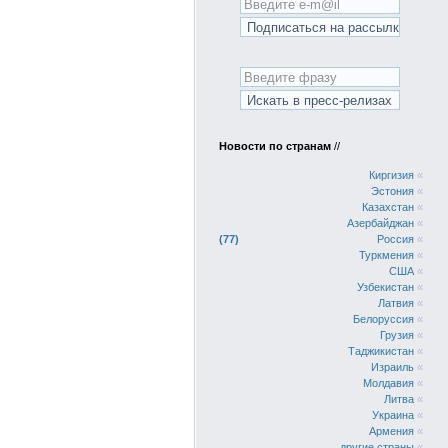
Новости по странам
//
Киргизия
«
Эстония
«
Казахстан
«
Азербайджан
«
77
Россия
«
Туркмения
«
США
«
Узбекистан
«
Латвия
«
Белоруссия
«
Грузия
«
Таджикистан
«
Израиль
«
Молдавия
«
Литва
«
Украина
«
Армения
«
другие страны
«