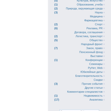
5
Культура, искусство
«
1
Образование, учеба
«
2
Природа, окружающая среда
«
3
Наука
«
Медицина
«
Фармацевтика
«
2
Спорт
«
6
Реклама, PR
«
Договора, соглашения
«
2
Логистика, транспорт
«
5
Общество
«
Народный фронт
«
7
Закон, право
«
Пенсионный фонд
«
Выставки
«
1
Конференции
«
Семинары
«
РуНет, Web
«
Юбилейные даты
«
Благотворительность
«
Скидки
«
3
Прочие события
«
Другие статьи
«
Комментарии специалистов
«
1
Недвижимость
«
17
Аналитика
«