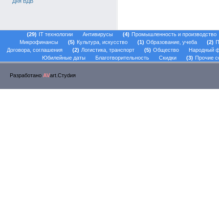
Дня ВДВ
29
IT технологии
Антивирусы
4
Промышленность и производство
Микрофинансы
5
Культура, искусство
1
Образование, учеба
2
П
Договора, соглашения
2
Логистика, транспорт
5
Общество
Народный 
Юбилейные даты
Благотворительность
Скидки
3
Прочие с
Разработано
AV
art.Стуdия