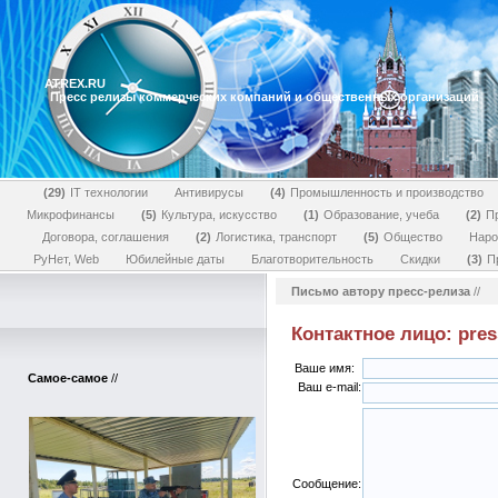
ATREX.RU
Пресс релизы коммерческих компаний и общественных организаций
29
IT технологии
Антивирусы
4
Промышленность и производство
Микрофинансы
5
Культура, искусство
1
Образование, учеба
2
П
Договора, соглашения
2
Логистика, транспорт
5
Общество
Наро
РуНет, Web
Юбилейные даты
Благотворительность
Скидки
3
П
Письмо автору пресс-релиза
//
Контактное лицо: pres
Ваше имя:
Самое-самое
//
Ваш e-mail:
Сообщение: