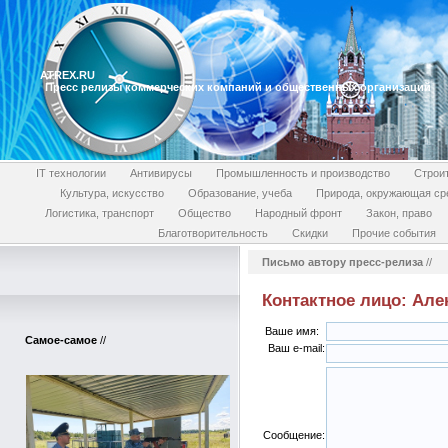
ATREX.RU
Пресс релизы коммерческих компаний и общественных организаций
IT технологии
Антивирусы
Промышленность и производство
Строи
Культура, искусство
Образование, учеба
Природа, окружающая ср
Логистика, транспорт
Общество
Народный фронт
Закон, право
Благотворительность
Скидки
Прочие события
Письмо автору пресс-релиза
//
Контактное лицо: Але
Ваше имя:
Самое-самое
//
Ваш e-mail:
Сообщение: