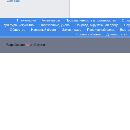
Дня ВДВ
IT технологии
Антивирусы
Промышленность и производство
Стро
Культура, искусство
Образование, учеба
Природа, окружающая среда
Нау
Общество
Народный фронт
Закон, право
Пенсионный фонд
Выста
Прочие события
Другие статьи
Разработано
AV
art.Стуdия